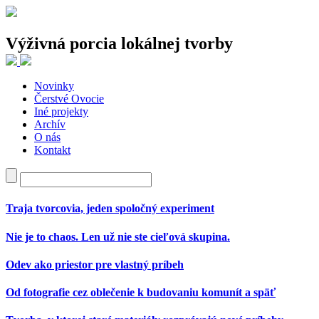
Výživná porcia lokálnej tvorby
Novinky
Najnovšie články
Čerstvé Ovocie
Iné projekty
Traja tvorcovia, jeden spoločný experiment
Archív
Nie je to chaos. Len už nie ste cieľová skupina.
O nás
Odev ako priestor pre vlastný príbeh
Kontakt
Od fotografie cez oblečenie k budovaniu komunít a späť
Tvorba, v ktorej staré materiály rozprávajú nové príbehy
Najnovšie komentáre
Traja tvorcovia, jeden spoločný experiment
Nie je to chaos. Len už nie ste cieľová skupina.
Odev ako priestor pre vlastný príbeh
Od fotografie cez oblečenie k budovaniu komunít a späť