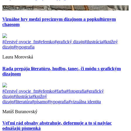
Monika Juríková
Vizuálne hry medzi precíznym dizajnom a popkultúrnym
chaosom
#čerstvé ovocie_fm
#efemko
#grafický dizajn
#ilustrácia
#knižný
dizajn
#typografia
Laura Morovská
Rada prepája literatúru, hudbu, tanec, či módu s grafickým
dizajnom
#čerstvé ovocie_fm
#efemko
#farba
#fotografia
#grafický
dizajn
#ilustrácia
#knižný
dizajn
#literatúra
#písamo
#typografia
#vizuálna identita
Matúš Buranovský
Veľmi rád obsahy abstrahuje, deformuje a to si najviac
odnášajú písmenká