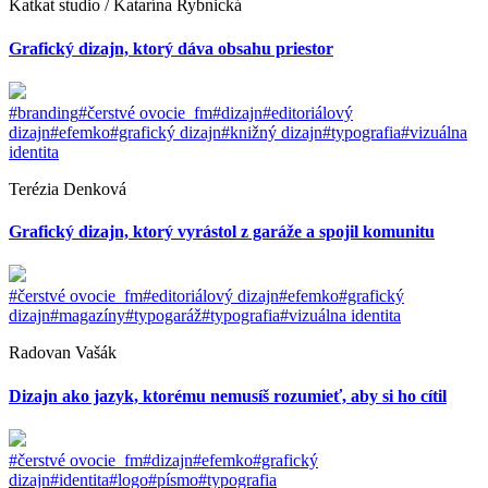
Katkat studio / Katarína Rybnická
Grafický dizajn, ktorý dáva obsahu priestor
#branding
#čerstvé ovocie_fm
#dizajn
#editoriálový
dizajn
#efemko
#grafický dizajn
#knižný dizajn
#typografia
#vizuálna
identita
Terézia Denková
Grafický dizajn, ktorý vyrástol z garáže a spojil komunitu
#čerstvé ovocie_fm
#editoriálový dizajn
#efemko
#grafický
dizajn
#magazíny
#typogaráž
#typografia
#vizuálna identita
Radovan Vašák
Dizajn ako jazyk, ktorému nemusíš rozumieť, aby si ho cítil
#čerstvé ovocie_fm
#dizajn
#efemko
#grafický
dizajn
#identita
#logo
#písmo
#typografia