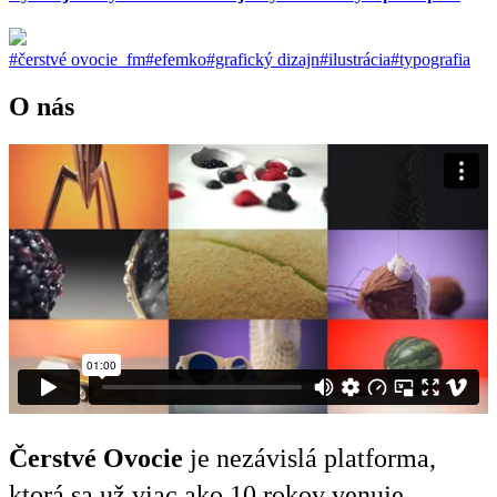
#čerstvé ovocie_fm
#efemko
#grafický dizajn
#ilustrácia
#typografia
O nás
Čerstvé Ovocie
je nezávislá platforma,
ktorá sa už viac ako 10 rokov venuje