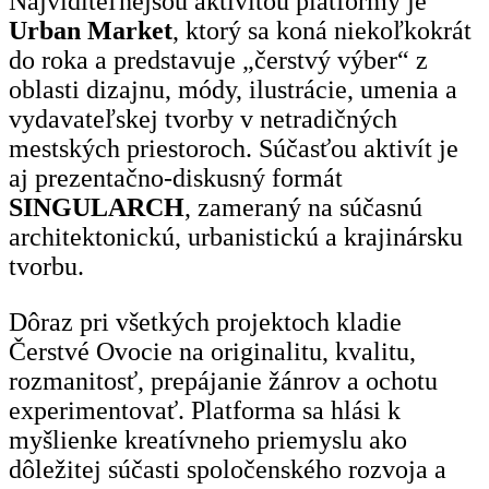
Najviditeľnejšou aktivitou platformy je
Urban Market
, ktorý sa koná niekoľkokrát
do roka a predstavuje „čerstvý výber“ z
oblasti dizajnu, módy, ilustrácie, umenia a
vydavateľskej tvorby v netradičných
mestských priestoroch. Súčasťou aktivít je
aj prezentačno-diskusný formát
SINGULARCH
, zameraný na súčasnú
architektonickú, urbanistickú a krajinársku
tvorbu.
Dôraz pri všetkých projektoch kladie
Čerstvé Ovocie na originalitu, kvalitu,
rozmanitosť, prepájanie žánrov a ochotu
experimentovať. Platforma sa hlási k
myšlienke kreatívneho priemyslu ako
dôležitej súčasti spoločenského rozvoja a