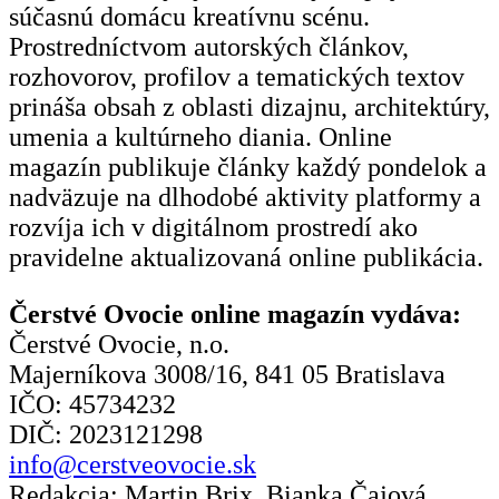
súčasnú domácu kreatívnu scénu.
Prostredníctvom autorských článkov,
rozhovorov, profilov a tematických textov
prináša obsah z oblasti dizajnu, architektúry,
umenia a kultúrneho diania. Online
magazín publikuje články každý pondelok a
nadväzuje na dlhodobé aktivity platformy a
rozvíja ich v digitálnom prostredí ako
pravidelne aktualizovaná online publikácia.
Čerstvé Ovocie online magazín vydáva:
Čerstvé Ovocie, n.o.
Majerníkova 3008/16, 841 05 Bratislava
IČO: 45734232
DIČ: 2023121298
info@cerstveovocie.sk
Redakcia: Martin Brix, Bianka Čajová,