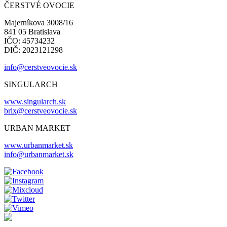
ČERSTVÉ OVOCIE
Majerníkova 3008/16
841 05 Bratislava
IČO: 45734232
DIČ: 2023121298
info@cerstveovocie.sk
SINGULARCH
www.singularch.sk
brix@cerstveovocie.sk
URBAN MARKET
www.urbanmarket.sk
info@urbanmarket.sk