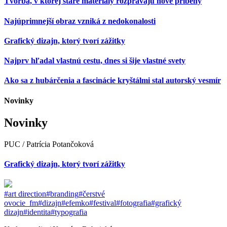
Tvorba, v ktorej staré materiály rozprávajú nové príbehy
Najúprimnejší obraz vzniká z nedokonalosti
Grafický dizajn, ktorý tvorí zážitky
Najprv hľadal vlastnú cestu, dnes si šije vlastné svety
Ako sa z hubárčenia a fascinácie kryštálmi stal autorský vesmír
Novinky
Novinky
PUC / Patrícia Potančoková
Grafický dizajn, ktorý tvorí zážitky
#art direction
#branding
#čerstvé
ovocie_fm
#dizajn
#efemko
#festival
#fotografia
#grafický
dizajn
#identita
#typografia