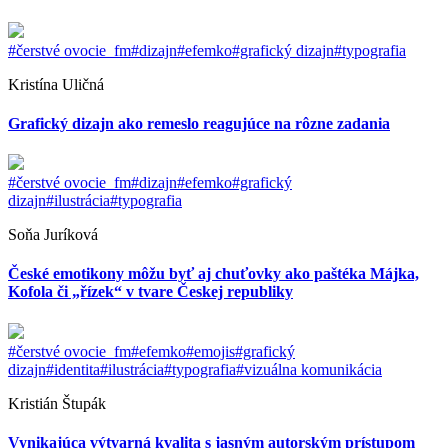
#čerstvé ovocie_fm
#dizajn
#efemko
#grafický dizajn
#typografia
Kristína Uličná
Grafický dizajn ako remeslo reagujúce na rôzne zadania
#čerstvé ovocie_fm
#dizajn
#efemko
#grafický
dizajn
#ilustrácia
#typografia
Soňa Juríková
České emotikony môžu byť aj chuťovky ako paštéka Májka,
Kofola či „řízek“ v tvare Českej republiky
#čerstvé ovocie_fm
#efemko
#emojis
#grafický
dizajn
#identita
#ilustrácia
#typografia
#vizuálna komunikácia
Kristián Štupák
Vynikajúca výtvarná kvalita s jasným autorským prístupom