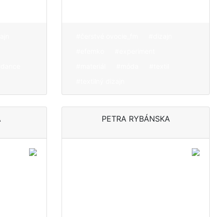
bavlnu
ajn
#čerstvé ovocie_fm
#dizajn
#efemko
#experiment
tdance
#materiál
#móda
#textil
#textilný dizajn
Á
PETRA RYBÁNSKA
Skúma mäkkú
hodnotu v dizajne
o
a vzťah človeka,
predmetu a
lna
prostredia