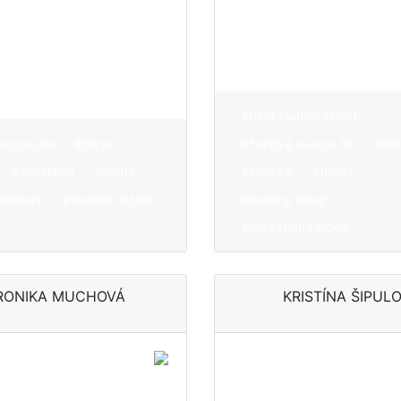
z plamenných
oviec Jacob
#best fashion talent
ovocie_fm
#dizajn
#čerstvé ovocie_fm
#diz
#inštalácie
#móda
#efemko
#móda
riestore
#textilný dizajn
#textilný dizajn
#udržateľná móda
RONIKA MUCHOVÁ
KRISTÍNA ŠIPUL
zajnérka
Na storočných
ozdávať
krosnách si tká