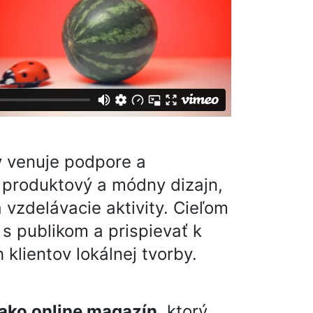
ov venuje podpore a
 produktový a módny dizajn,
 vzdelávacie aktivity. Cieľom
 s publikom a prispievať k
klientov lokálnej tvorby.
 ako online magazín
, ktorý