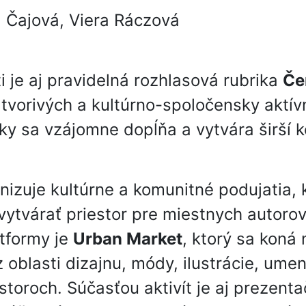
a Čajová, Viera Ráczová
i je aj pravidelná rozhlasová rubrika
Če
tvorivých a kultúrno-spoločensky aktív
ky sa vzájomne dopĺňa a vytvára širší k
izuje kultúrne a komunitné podujatia, 
vytvárať priestor pre miestnych autorov
atformy je
Urban Market
, ktorý sa koná 
 oblasti dizajnu, módy, ilustrácie, ume
toroch. Súčasťou aktivít je aj prezent