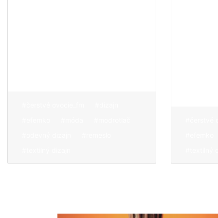
Lokálnosť.
druhým
Handmade.
tak hľ
Modrotlač
cesty,
ponovom.
experi
#čerstvé ovocie_fm
#dizajn
#efemko
#móda
#modrotlač
#čerstvé 
#odevný dizajn
#remeslo
#efemko
#textilný dizajn
#textilný 