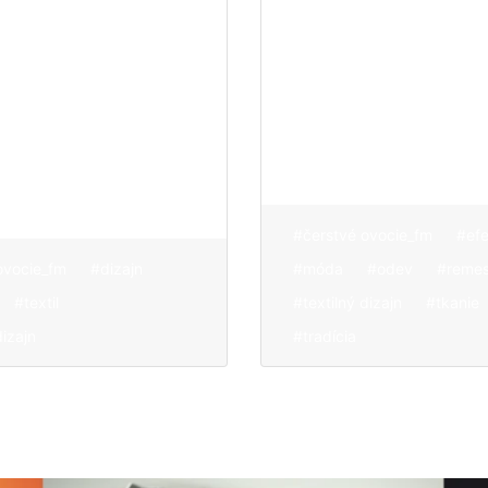
 radosť a
látky z lokálnyc
adá nové
ľanových vlákie
 skúša,
ktoré potom
mentuje
tvaruje a skúma
kým nevznikne
konečný produk
#čerstvé ovocie_fm
#ef
ovocie_fm
#dizajn
#móda
#odev
#remes
#textil
#textilný dizajn
#tkanie
dizajn
#tradícia
O nás