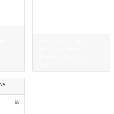
ajn
#čerstvé ovocie_fm
#dizajn
#efemko
#keramika
#produktový dizajn
#šperk
#textilný dizajn
OVÁ