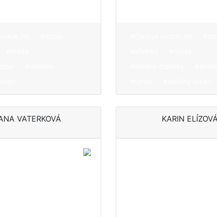
ovocie_fm
#dizajn
#čerstvé ovocie_fm
#diz
#móda
#efemko
#móda
izajn
#remeslo
#módne doplnky
#stree
dizajn
#tanec
#textilný dizajn
ANA VATERKOVÁ
KARIN ELÍZOV
, ktorá
Čisté strihy,
textil ako
geometria
tvárne
vychádzajúca z
m
záujmu o
architektúru a v