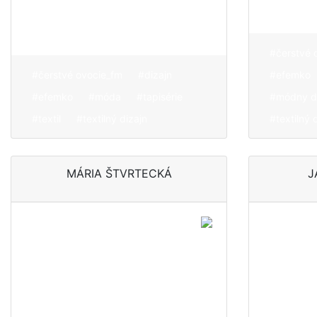
#čerstvé 
#čerstvé ovocie_fm
#dizajn
#efemko
#efemko
#móda
#tapisérie
#módny d
#textil
#textilný dizajn
#textilný 
MÁRIA ŠTVRTECKÁ
J
Tvorba zameraná
Tvorba
najmä na prácu s
vníma 
textilom,
mnoho
prostredníctvom
médiu
ktorého sa snaží