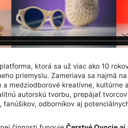
platforma, ktorá sa už viac ako 10 rok
vneho priemyslu. Zameriava sa najmä na
e a medziodborové kreatívne, kultúrne a
alitnú autorskú tvorbu, prepájať tvorcov
fanúšikov, odborníkov aj potenciálnych 
nej činnosti funguje
Čerstvé Ovocie aj