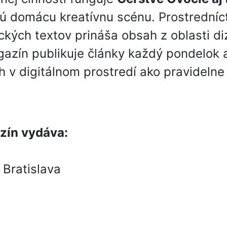
 domácu kreatívnu scénu. Prostredníc
ckých textov prináša obsah z oblasti di
agazín publikuje články každý pondelok
ich v digitálnom prostredí ako pravideln
zín vydáva:
 Bratislava