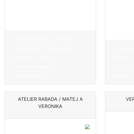
hľadať nové formy
a inovatívne
postupy
#čerstvé ovocie_fm
#efemko
#experiment
#fashion design
#čerstvé 
#materiál
#móda
#efemko
#módne návrharstvo
#textil v p
#textilný dizajn
#umenie
ATELIER RABADA / MATEJ A
VE
VERONIKA
Ako di
Minimalizmus.
chce r