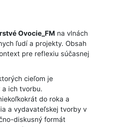
rstvé Ovocie_FM
na vlnách
nych ľudí a projekty. Obsah
ontext pre reflexiu súčasnej
ktorých cieľom je
 a ich tvorbu.
niekoľkokrát do roka a
nia a vydavateľskej tvorby v
ačno-diskusný formát