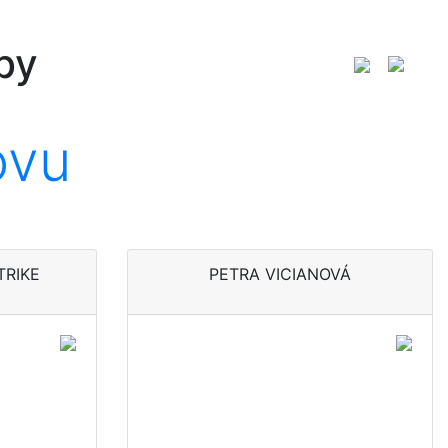
by
ovu
TRIKE
PETRA VICIANOVÁ
Udržateľnosť v
a
textilnom dizajne
neznamená bavlnu
zameniť za bio