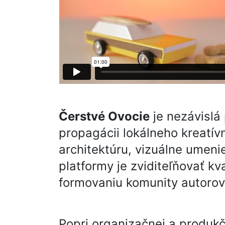
Čerstvé Ovocie
je nezávislá 
propagácii lokálneho kreatí
architektúru, vizuálne umeni
platformy je zviditeľňovať kv
formovaniu komunity autorov, 
Popri organizačnej a produkč