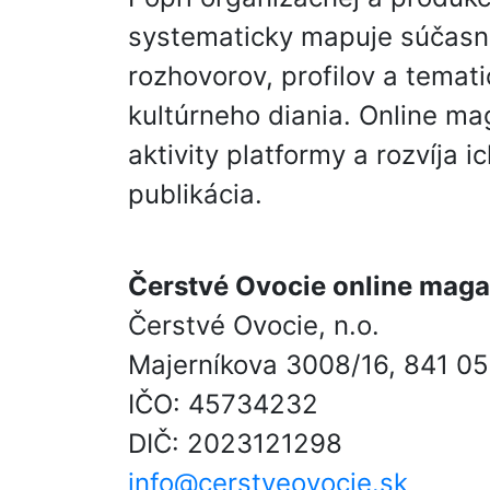
systematicky mapuje súčasnú
rozhovorov, profilov a temati
kultúrneho diania. Online m
aktivity platformy a rozvíja 
publikácia.
Čerstvé Ovocie online maga
Čerstvé Ovocie, n.o.
Majerníkova 3008/16, 841 05
IČO: 45734232
DIČ: 2023121298
info@cerstveovocie.sk