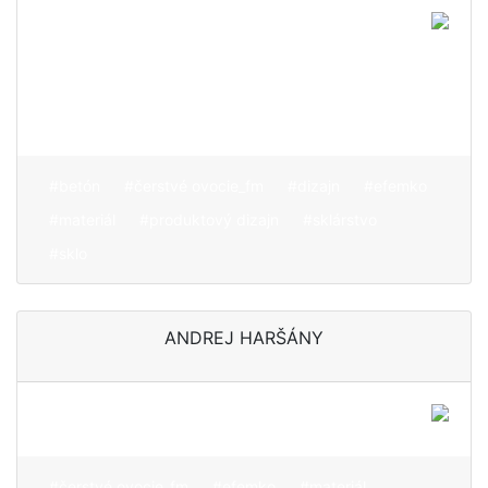
Rada abstrahuje hmotu
skla na úplný základ, aby
docielila čisté geometrické
tvary
#betón
#čerstvé ovocie_fm
#dizajn
#efemko
#materiál
#produktový dizajn
#sklárstvo
#sklo
ANDREJ HARŠÁNY
Rešpekt k materiálu
#čerstvé ovocie_fm
#efemko
#materiál