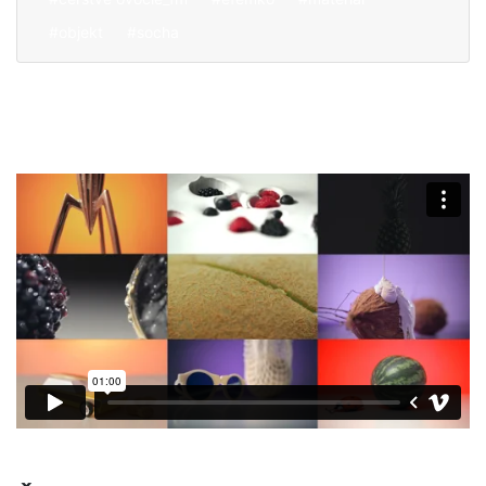
#objekt
#socha
O nás