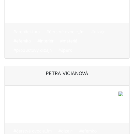
harmóniu a krásu našej
vlastnej bytosti
#architektúra
#čerstvé ovocie_fm
#dizajn
#efemko
#interiér
#materiál
#produktový dizajn
#šperk
PETRA VICIANOVÁ
Udržateľnosť v textilnom
dizajne neznamená bavlnu
zameniť za bio bavlnu
#čerstvé ovocie_fm
#dizajn
#efemko