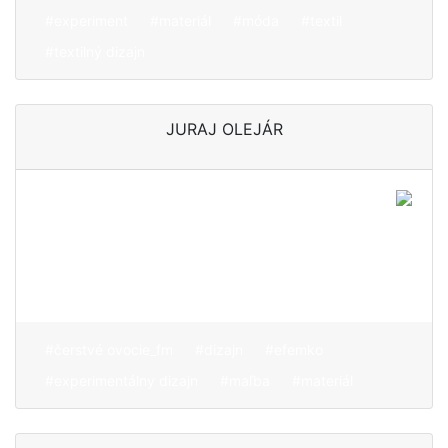
#experiment
#materiál
#móda
#textil
#textilný dizajn
JURAJ OLEJÁR
Baví ho materiál, ktorý sa
snaží optimalizovať a
hľadať nové prístupy s
jeho prácou
#čerstvé ovocie_fm
#dizajn
#efemko
#experimentálny dizajn
#maľba
#materiál