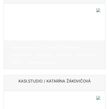
Prostredníctvom šperkov
ukazuje hodnotu a cenu aj
v už naoko bezcenných
zbytočnostiach
#čerstvé ovocie_fm
#dizajn
#efemko
#experiment
#materiál
#nábytok
#recyklácia
#šperk
#umelecký šperk
KASI.STUDIO / KATARÍNA ŽÁKOVIČOVÁ
Perla, ktorá nám neustále
pripomína dokonalú