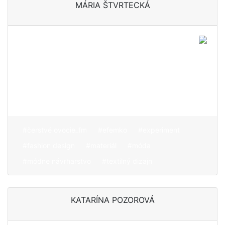
MÁRIA ŠTVRTECKÁ
Tvorba zameraná najmä
na prácu s textilom,
prostredníctvom ktorého
sa snaží hľadať nové formy
a inovatívne postupy
#čerstvé ovocie_fm
#efemko
#experiment
#fashion design
#materiál
#móda
#módne návrharstvo
#textilný dizajn
KATARÍNA POZOROVÁ