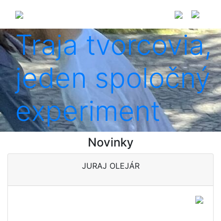
Traja tvorcovia,
jeden spoločný
experiment
Novinky
JURAJ OLEJÁR
Baví ho materiál, ktorý sa
snaží optimalizovať a