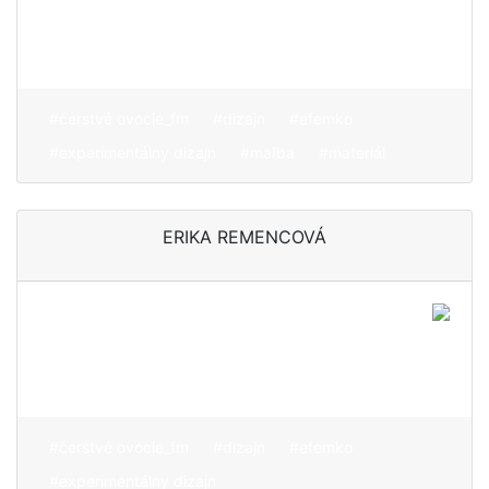
hľadať nové prístupy s
jeho prácou
#čerstvé ovocie_fm
#dizajn
#efemko
#experimentálny dizajn
#maľba
#materiál
ERIKA REMENCOVÁ
Okuliare v kontexte
personalizácie dizajnu a
budovania identity
#čerstvé ovocie_fm
#dizajn
#efemko
#experimentálny dizajn