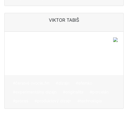
VIKTOR TABIŠ
Originalita sa skrýva v
niečom nad čím nemáme
kontrolu, v zapojení
náhody do procesu tvorby
#čerstvé ovocie_fm
#dizajn
#efemko
#experimentálny dizajn
#originalita
#porcelán
#proces
#produktový dizajn
#technológia