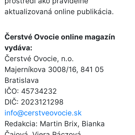
prostredí ako pravidelne
aktualizovaná online publikácia.
Čerstvé Ovocie online magazín
vydáva:
Čerstvé Ovocie, n.o.
Majerníkova 3008/16, 841 05
Bratislava
IČO: 45734232
DIČ: 2023121298
info@cerstveovocie.sk
Redakcia: Martin Brix, Bianka
Čajová, Viera Ráczová