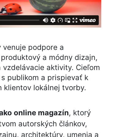
ov venuje podpore a
 produktový a módny dizajn,
 vzdelávacie aktivity. Cieľom
 s publikom a prispievať k
klientov lokálnej tvorby.
 ako online magazín
, ktorý
tvom autorských článkov,
zajnu, architektúry, umenia a