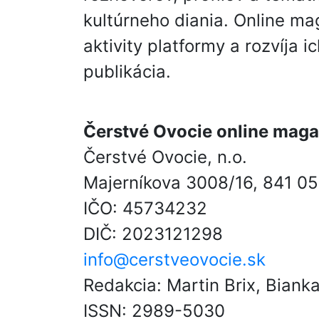
kultúrneho diania. Online m
aktivity platformy a rozvíja 
publikácia.
Čerstvé Ovocie online maga
Čerstvé Ovocie, n.o.
Majerníkova 3008/16, 841 05
IČO: 45734232
DIČ: 2023121298
info@cerstveovocie.sk
Redakcia: Martin Brix, Biank
ISSN: 2989-5030