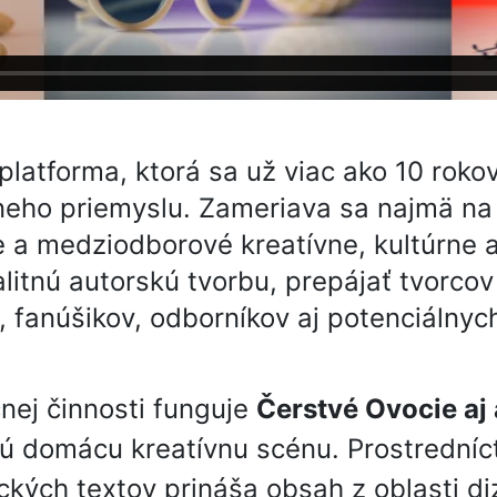
platforma, ktorá sa už viac ako 10 rok
vneho priemyslu. Zameriava sa najmä na
e a medziodborové kreatívne, kultúrne a
alitnú autorskú tvorbu, prepájať tvorcov
fanúšikov, odborníkov aj potenciálnych 
nej činnosti funguje
Čerstvé Ovocie aj
 domácu kreatívnu scénu. Prostredníc
ckých textov prináša obsah z oblasti di