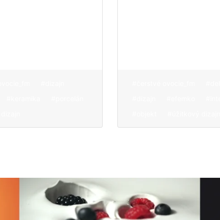
och, ktorý
páskami s brúsk
í každé vaše
v ruke vytvára
objekty plné ne
a ľahkosti
ovocie_fm
#dizajn
#čerstvé ovocie_fm
#de
#keramika
#porcelán
#dizajn
#efemko
#int
 dizajn
#objekt
#úžitkový dizaj
O nás