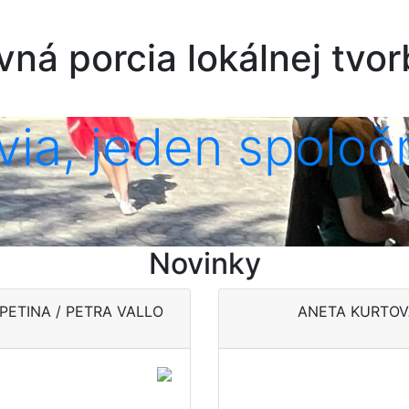
vná porcia lokálnej tvor
via, jeden spoloč
lánky
tvorcovia, jeden spoločný experiment
 to chaos. Len už nie ste cieľová skupina.
ko priestor pre vlastný príbeh
ografie cez oblečenie k budovaniu komunít a späť
, v ktorej staré materiály rozprávajú nové príbehy
Novinky
komentáre
PETINA / PETRA VALLO
ANETA KURTOV
án v jemne
Zaprášená,
ných
ufúľaná, oblepe