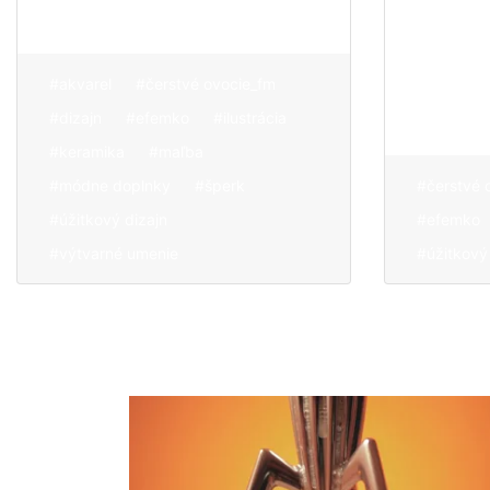
odtieň
spestr
jedlo
#akvarel
#čerstvé ovocie_fm
#dizajn
#efemko
#ilustrácia
#keramika
#maľba
#módne doplnky
#šperk
#čerstvé 
#úžitkový dizajn
#efemko
#výtvarné umenie
#úžitkový