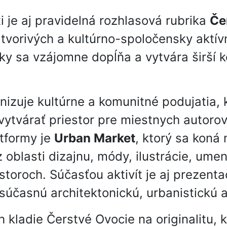
i je aj pravidelná rozhlasová rubrika
Če
tvorivých a kultúrno-spoločensky aktív
ky sa vzájomne dopĺňa a vytvára širší k
izuje kultúrne a komunitné podujatia, 
vytvárať priestor pre miestnych autorov
atformy je
Urban Market
, ktorý sa koná 
 oblasti dizajnu, módy, ilustrácie, ume
toroch. Súčasťou aktivít je aj prezent
súčasnú architektonickú, urbanistickú a
 kladie Čerstvé Ovocie na originalitu, k