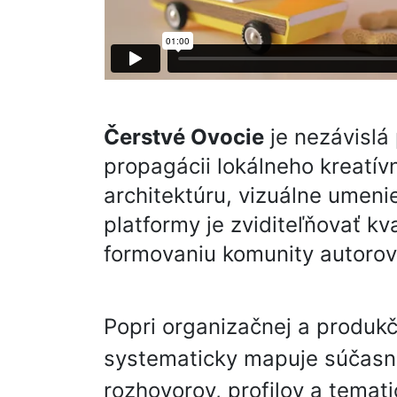
Čerstvé Ovocie
je nezávislá 
propagácii lokálneho kreatí
architektúru, vizuálne umeni
platformy je zviditeľňovať kv
formovaniu komunity autorov, 
Popri organizačnej a produkč
systematicky mapuje súčasnú
rozhovorov, profilov a temati