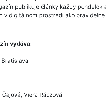
agazín publikuje články každý pondelok
ich v digitálnom prostredí ako pravideln
zín vydáva:
 Bratislava
a Čajová, Viera Ráczová