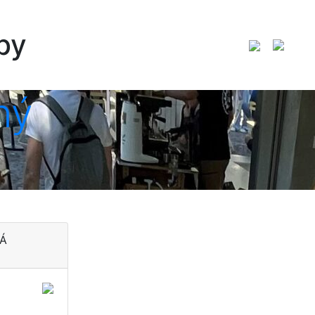
by
ný
Á
ná