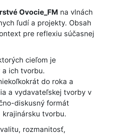
rstvé Ovocie_FM
na vlnách
nych ľudí a projekty. Obsah
ontext pre reflexiu súčasnej
ktorých cieľom je
 a ich tvorbu.
niekoľkokrát do roka a
nia a vydavateľskej tvorby v
ačno-diskusný formát
 krajinársku tvorbu.
valitu, rozmanitosť,