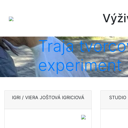
Výži
Traja tvorco
Najnovšie č
Traja 
Nie je
experiment
Odev a
Od fot
Tvorba
Najnovšie 
IGRI / VIERA JOŠTOVÁ IGRICIOVÁ
STUDIO 
Dotyk tradície
Porcel
fareb