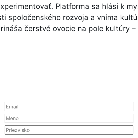
xperimentovať. Platforma sa hlási k my
sti spoločenského rozvoja a vníma kultú
náša čerstvé ovocie na pole kultúry – on
Partneri
Newsletter