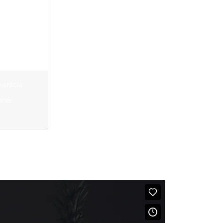
ou
hy
korácia
eriér
n