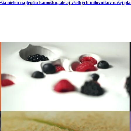
šia nielen najlepšiu kamošku, ale aj všetkých milovníkov našej pla