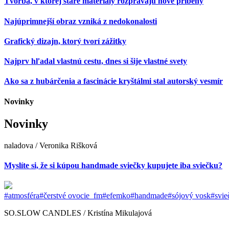
Tvorba, v ktorej staré materiály rozprávajú nové príbehy
Najúprimnejší obraz vzniká z nedokonalosti
Grafický dizajn, ktorý tvorí zážitky
Najprv hľadal vlastnú cestu, dnes si šije vlastné svety
Ako sa z hubárčenia a fascinácie kryštálmi stal autorský vesmír
Novinky
Novinky
naladova / Veronika Rišková
Myslíte si, že si kúpou handmade sviečky kupujete iba sviečku?
#atmosféra
#čerstvé ovocie_fm
#efemko
#handmade
#sójový vosk
#svie
SO.SLOW CANDLES / Kristína Mikulajová