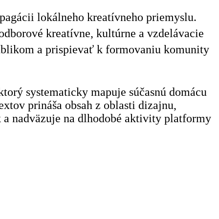
opagácii lokálneho kreatívneho priemyslu.
dborové kreatívne, kultúrne a vzdelávacie
publikom a prispievať k formovaniu komunity
 ktorý systematicky mapuje súčasnú domácu
xtov prináša obsah z oblasti dizajnu,
 a nadväzuje na dlhodobé aktivity platformy