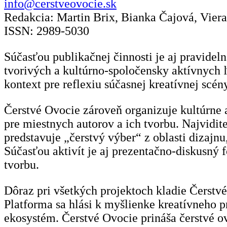
info@cerstveovocie.sk
Redakcia: Martin Brix, Bianka Čajová, Vier
ISSN: 2989-5030
Súčasťou publikačnej činnosti je aj pravidel
tvorivých a kultúrno-spoločensky aktívnych ľ
kontext pre reflexiu súčasnej kreatívnej scény
Čerstvé Ovocie zároveň organizuje kultúrne a
pre miestnych autorov a ich tvorbu. Najvidit
predstavuje „čerstvý výber“ z oblasti dizajn
Súčasťou aktivít je aj prezentačno-diskusný
tvorbu.
Dôraz pri všetkých projektoch kladie Čerstvé
Platforma sa hlási k myšlienke kreatívneho p
ekosystém. Čerstvé Ovocie prináša čerstvé ovo