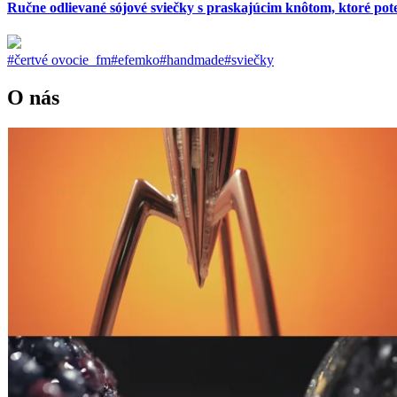
Ručne odlievané sójové sviečky s praskajúcim knôtom, ktoré pote
#čertvé ovocie_fm
#efemko
#handmade
#sviečky
O nás