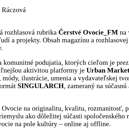
a Ráczová
ná rozhlasová rubrika
Čerstvé Ovocie_FM
na 
udí a projekty. Obsah magazínu a rozhlasovej 
.
 komunitné podujatia, ktorých cieľom je preze
eľnejšou aktivitou platformy je
Urban Marke
u, módy, ilustrácie, umenia a vydavateľskej tv
 formát
SINGULARCH
, zameraný na súčasnú 
 Ovocie na originalitu, kvalitu, rozmanitosť,
riemyslu ako dôležitej súčasti spoločenského 
cie na pole kultúry – online aj offline.