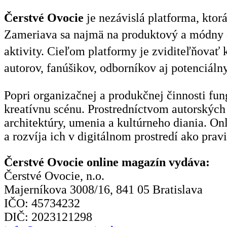
Čerstvé Ovocie
je nezávislá platforma, ktor
Zameriava sa najmä na produktový a módny di
aktivity. Cieľom platformy je zviditeľňovať 
autorov, fanúšikov, odborníkov aj potenciálny
Popri organizačnej a produkčnej činnosti fu
kreatívnu scénu. Prostredníctvom autorských 
architektúry, umenia a kultúrneho diania. O
a rozvíja ich v digitálnom prostredí ako prav
Čerstvé Ovocie online magazín vydáva:
Čerstvé Ovocie, n.o.
Majerníkova 3008/16, 841 05 Bratislava
IČO: 45734232
DIČ: 2023121298