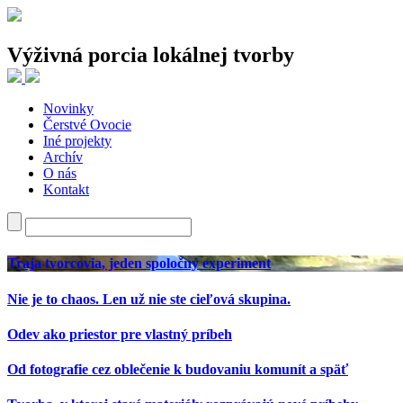
Výživná porcia lokálnej tvorby
Novinky
Najnovšie články
Čerstvé Ovocie
Iné projekty
Traja tvorcovia, jeden spoločný experiment
Archív
Nie je to chaos. Len už nie ste cieľová skupina.
O nás
Odev ako priestor pre vlastný príbeh
Kontakt
Od fotografie cez oblečenie k budovaniu komunít a späť
Tvorba, v ktorej staré materiály rozprávajú nové príbehy
Najnovšie komentáre
Traja tvorcovia, jeden spoločný experiment
Nie je to chaos. Len už nie ste cieľová skupina.
Odev ako priestor pre vlastný príbeh
Od fotografie cez oblečenie k budovaniu komunít a späť