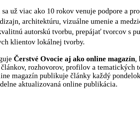
á sa už viac ako 10 rokov venuje podpore a pr
zajn, architektúru, vizuálne umenie a medzio
kvalitnú autorskú tvorbu, prepájať tvorcov s 
ch klientov lokálnej tvorby.
nguje
Čerstvé Ovocie aj ako online magazín
,
článkov, rozhovorov, profilov a tematických te
nline magazín publikuje články každý pondelok
idelne aktualizovaná online publikácia.