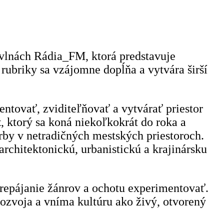
vlnách Rádia_FM, ktorá predstavuje
rubriky sa vzájomne dopĺňa a vytvára širší
ntovať, zviditeľňovať a vytvárať priestor
t
, ktorý sa koná niekoľkokrát do roka a
orby v netradičných mestských priestoroch.
architektonickú, urbanistickú a krajinársku
 prepájanie žánrov a ochotu experimentovať.
rozvoja a vníma kultúru ako živý, otvorený