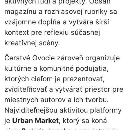
aktívnych ľudí a projekty. Obsah
magazínu a rozhlasovej rubriky sa
vzájomne dopĺňa a vytvára širší
kontext pre reflexiu súčasnej
kreatívnej scény.
Čerstvé Ovocie zároveň organizuje
kultúrne a komunitné podujatia,
ktorých cieľom je prezentovať,
zviditeľňovať a vytvárať priestor pre
miestnych autorov a ich tvorbu.
Najviditeľnejšou aktivitou platformy
je
Urban Market
, ktorý sa koná