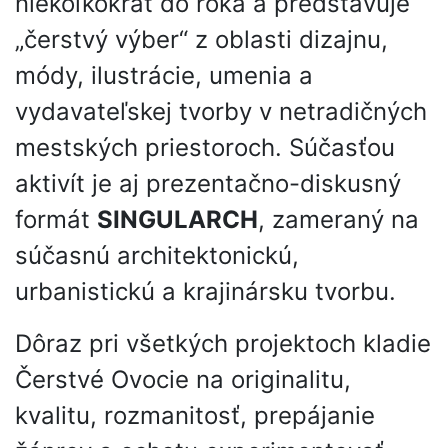
niekoľkokrát do roka a predstavuje
„čerstvý výber“ z oblasti dizajnu,
módy, ilustrácie, umenia a
vydavateľskej tvorby v netradičných
mestských priestoroch. Súčasťou
aktivít je aj prezentačno-diskusný
formát
SINGULARCH
, zameraný na
súčasnú architektonickú,
urbanistickú a krajinársku tvorbu.
Dôraz pri všetkých projektoch kladie
Čerstvé Ovocie na originalitu,
kvalitu, rozmanitosť, prepájanie