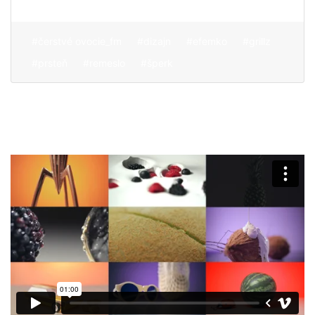
#čerstvé ovocie_fm
#dizajn
#efemko
#grillz
#prsteň
#remeslo
#šperk
O nás