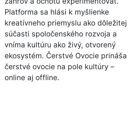
žánrov a ochotu experimentovať.
Platforma sa hlási k myšlienke
kreatívneho priemyslu ako dôležitej
súčasti spoločenského rozvoja a
vníma kultúru ako živý, otvorený
ekosystém. Čerstvé Ovocie prináša
čerstvé ovocie na pole kultúry –
online aj offline.
Partneri