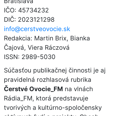
Bratislava
IČO: 45734232
DIČ: 2023121298
info@cerstveovocie.sk
Redakcia: Martin Brix, Bianka
Čajová, Viera Ráczová
ISSN: 2989-5030
Súčasťou publikačnej činnosti je aj
pravidelná rozhlasová rubrika
Čerstvé Ovocie_FM
na vlnách
Rádia_FM, ktorá predstavuje
tvorivých a kultúrno-spoločensky