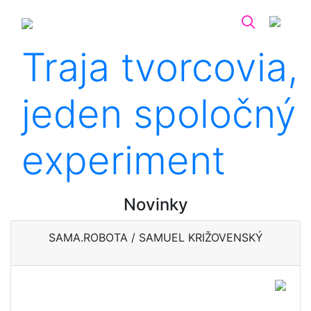
Traja tvorcovia,
jeden spoločný
experiment
Novinky
SAMA.ROBOTA / SAMUEL KRIŽOVENSKÝ
Remeslo, ktoré sa blyští v
úsmeve