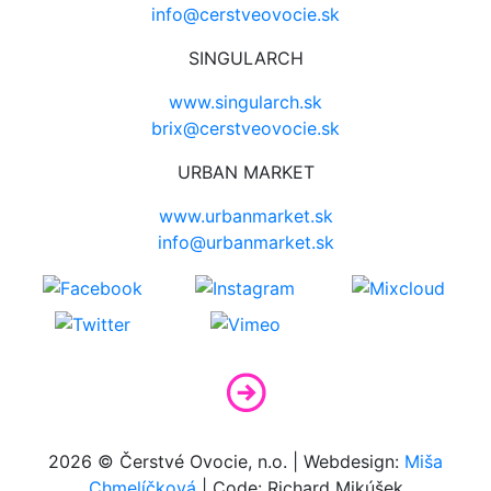
info@cerstveovocie.sk
SINGULARCH
www.singularch.sk
brix@cerstveovocie.sk
URBAN MARKET
www.urbanmarket.sk
info@urbanmarket.sk
2026 © Čerstvé Ovocie, n.o. | Webdesign:
Miša
Chmelíčková
| Code: Richard Mikúšek