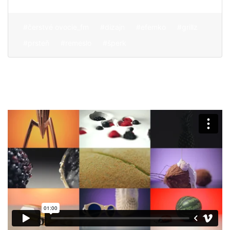
#čerstvé ovocie_fm
#dizajn
#efemko
#grillz
#prsteň
#remeslo
#šperk
O nás