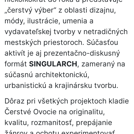
„čerstvý výber“ z oblasti dizajnu,
módy, ilustrácie, umenia a
vydavateľskej tvorby v netradičných
mestských priestoroch. Súčasťou
aktivít je aj prezentačno-diskusný
formát
SINGULARCH
, zameraný na
súčasnú architektonickú,
urbanistickú a krajinársku tvorbu.
Dôraz pri všetkých projektoch kladie
Čerstvé Ovocie na originalitu,
kvalitu, rozmanitosť, prepájanie
žánrov a ochotu experimentovať.