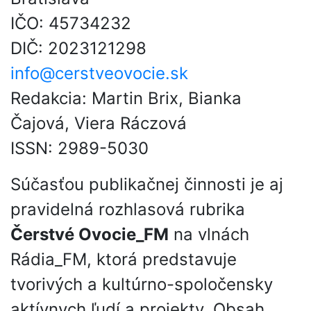
IČO: 45734232
DIČ: 2023121298
info@cerstveovocie.sk
Redakcia: Martin Brix, Bianka
Čajová, Viera Ráczová
ISSN: 2989-5030
Súčasťou publikačnej činnosti je aj
pravidelná rozhlasová rubrika
Čerstvé Ovocie_FM
na vlnách
Rádia_FM, ktorá predstavuje
tvorivých a kultúrno-spoločensky
aktívnych ľudí a projekty. Obsah