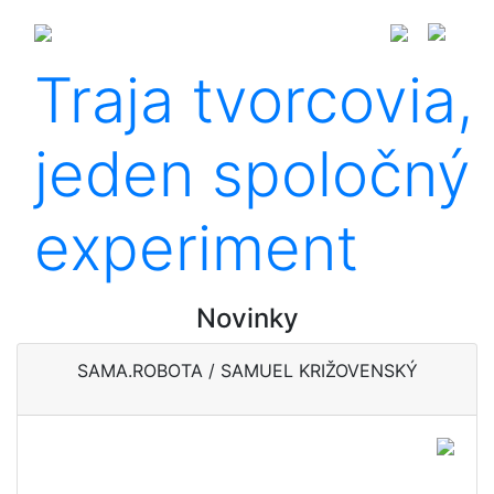
Traja tvorcovia,
jeden spoločný
experiment
Novinky
SAMA.ROBOTA / SAMUEL KRIŽOVENSKÝ
Remeslo, ktoré sa blyští v
úsmeve