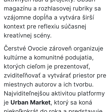
magazínu a rozhlasovej rubriky sa
vzájomne dopĺňa a vytvára širší
kontext pre reflexiu súčasnej
kreatívnej scény.
Čerstvé Ovocie zároveň organizuje
kultúrne a komunitné podujatia,
ktorých cieľom je prezentovať,
zviditeľňovať a vytvárať priestor pre
miestnych autorov a ich tvorbu.
Najviditeľnejšou aktivitou platformy
je
Urban Market
, ktorý sa koná
niekoľkokrát do roka a predstavuje