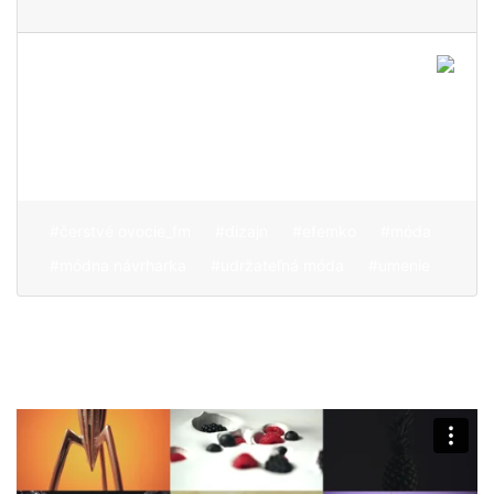
Ekologicky inteligentný
dizajn, ktorý zdokonaľuje
siluetu tela a zároveň drží
jeho komfort
#čerstvé ovocie_fm
#dizajn
#efemko
#móda
#módna návrharka
#udržateľná móda
#umenie
O nás