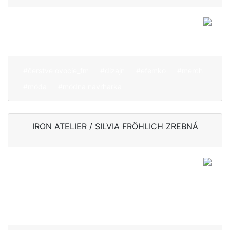
Odev ako priestor pre
vlastný príbeh
#čerstvé ovocie_fm
#dizajn
#efemko
#merch
#móda
#módna návrharka
IRON ATELIER / SILVIA FRÖHLICH ZREBNÁ
Keď sa návrhárka stáva
architektkou spoluprác
a kurátorkou priestoru pre
módu