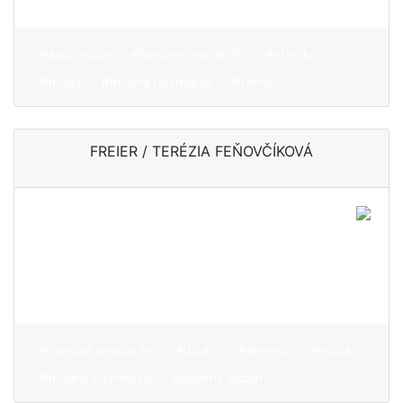
#artdirector
#čerstvé ovocie_fm
#efemko
#móda
#módna návrharka
#tanec
FREIER / TERÉZIA FEŇOVČÍKOVÁ
Móda vizuálne inšpirovaná
postavami filmových
kultoviek, špeciálne
hororového a sci-fi žánru
#čerstvé ovocie_fm
#dizajn
#efemko
#móda
#módna návrharka
#odevný dizajn