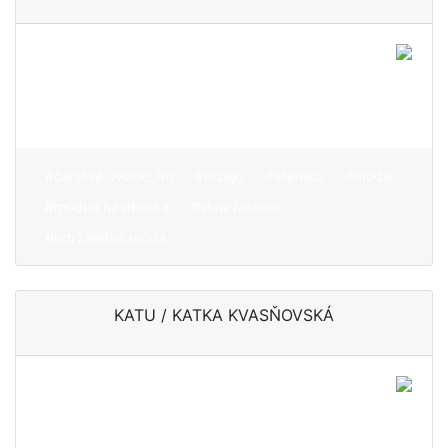
Pomalá móda, ktorá je
jedinečná, poctivá a
lokálna
#čerstvé ovocie_fm
#dizajn
#efemko
#móda
#módna návrharka
#slow fashion
#udržateľná móda
KATU / KATKA KVASŇOVSKÁ
Tanec ju naučil, že aj
oblečenie by malo
tancovať spolu s ňou