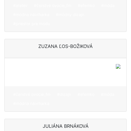
#ateliér
#čerstvé ovocie_fm
#efemko
#móda
#módna návrharka
#módny dizajn
#priestor pre módu
ZUZANA ĽOS-BOŽIKOVÁ
Vrstvy, ktoré odkrývajú
príbeh
#čerstvé ovocie_fm
#dizajn
#efemko
#móda
#módna návrharka
JULIÁNA BRNÁKOVÁ