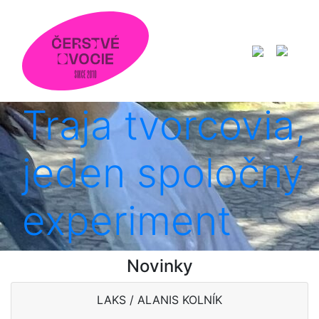
Traja tvorcovia,
jeden spoločný
experiment
Novinky
LAKS / ALANIS KOLNÍK