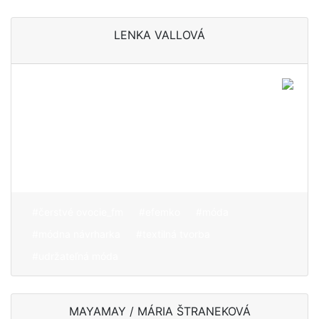
LENKA VALLOVÁ
Experiment, jednoduché
formy, udržateľnosť a
tvorba, ktorá odráža
vnútorný svet samotnej
autorky
#čerstvé ovocie_fm
#efemko
#móda
#módna návrharka
#textilná tvorba
#udržateľná móda
MAYAMAY / MÁRIA ŠTRANEKOVÁ