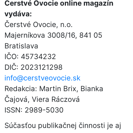
Čerstvé Ovocie online magazín
vydáva:
Čerstvé Ovocie, n.o.
Majerníkova 3008/16, 841 05
Bratislava
IČO: 45734232
DIČ: 2023121298
info@cerstveovocie.sk
Redakcia: Martin Brix, Bianka
Čajová, Viera Ráczová
ISSN: 2989-5030
Súčasťou publikačnej činnosti je aj