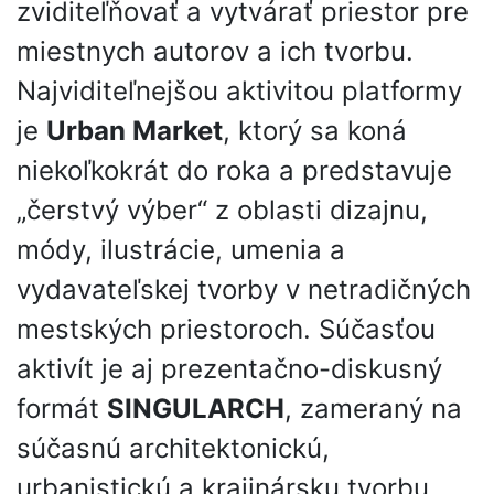
zviditeľňovať a vytvárať priestor pre
miestnych autorov a ich tvorbu.
Najviditeľnejšou aktivitou platformy
je
Urban Market
, ktorý sa koná
niekoľkokrát do roka a predstavuje
„čerstvý výber“ z oblasti dizajnu,
módy, ilustrácie, umenia a
vydavateľskej tvorby v netradičných
mestských priestoroch. Súčasťou
aktivít je aj prezentačno-diskusný
formát
SINGULARCH
, zameraný na
súčasnú architektonickú,
urbanistickú a krajinársku tvorbu.