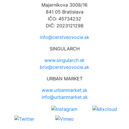
Majerníkova 3008/16
841 05 Bratislava
IČO: 45734232
DIČ: 2023121298
info@cerstveovocie.sk
SINGULARCH
www.singularch.sk
brix@cerstveovocie.sk
URBAN MARKET
www.urbanmarket.sk
info@urbanmarket.sk