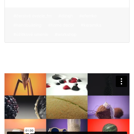
#čerstvé ovocie_fm
#dizajn
#efemko
#handbuilding
#home decor
#keramika
#úžitkové umenie
#workshop
O nás