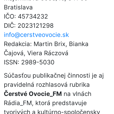
Bratislava
IČO: 45734232
DIČ: 2023121298
info@cerstveovocie.sk
Redakcia: Martin Brix, Bianka
Čajová, Viera Ráczová
ISSN: 2989-5030
Súčasťou publikačnej činnosti je aj
pravidelná rozhlasová rubrika
Čerstvé Ovocie_FM
na vlnách
Rádia_FM, ktorá predstavuje
tvorivých a kultúrno-spoločensky