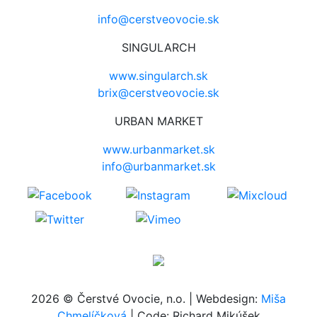
info@cerstveovocie.sk
SINGULARCH
www.singularch.sk
brix@cerstveovocie.sk
URBAN MARKET
www.urbanmarket.sk
info@urbanmarket.sk
2026 © Čerstvé Ovocie, n.o. | Webdesign:
Miša
Chmelíčková
| Code: Richard Mikúšek