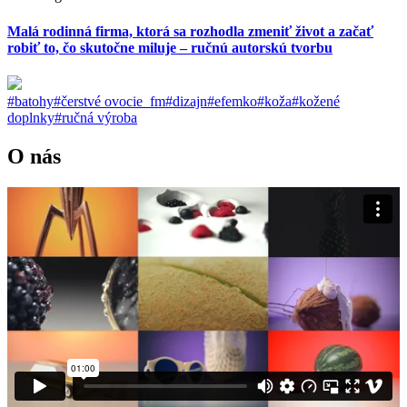
Malá rodinná firma, ktorá sa rozhodla zmeniť život a začať
robiť to, čo skutočne miluje – ručnú autorskú tvorbu
#batohy
#čerstvé ovocie_fm
#dizajn
#efemko
#koža
#kožené
doplnky
#ručná výroba
O nás