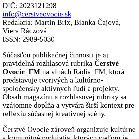
DIČ: 2023121298
info@cerstveovocie.sk
Redakcia: Martin Brix, Bianka Čajová,
Viera Ráczová
ISSN: 2989-5030
Súčasťou publikačnej činnosti je aj
pravidelná rozhlasová rubrika
Čerstvé
Ovocie_FM
na vlnách Rádia_FM, ktorá
predstavuje tvorivých a kultúrno-
spoločensky aktívnych ľudí a projekty.
Obsah magazínu a rozhlasovej rubriky sa
vzájomne dopĺňa a vytvára širší kontext pre
reflexiu súčasnej kreatívnej scény.
Čerstvé Ovocie zároveň organizuje kultúrne
a komunitné podujatia, ktorých cieľom je