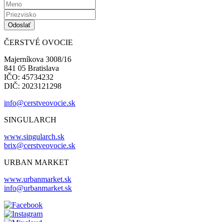
ČERSTVÉ OVOCIE
Majerníkova 3008/16
841 05 Bratislava
IČO: 45734232
DIČ: 2023121298
info@cerstveovocie.sk
SINGULARCH
www.singularch.sk
brix@cerstveovocie.sk
URBAN MARKET
www.urbanmarket.sk
info@urbanmarket.sk