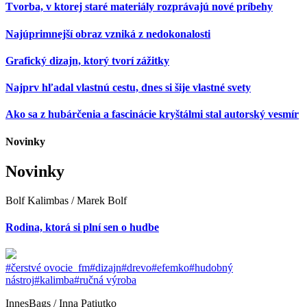
Tvorba, v ktorej staré materiály rozprávajú nové príbehy
Najúprimnejší obraz vzniká z nedokonalosti
Grafický dizajn, ktorý tvorí zážitky
Najprv hľadal vlastnú cestu, dnes si šije vlastné svety
Ako sa z hubárčenia a fascinácie kryštálmi stal autorský vesmír
Novinky
Novinky
Bolf Kalimbas / Marek Bolf
Rodina, ktorá si plní sen o hudbe
#čerstvé ovocie_fm
#dizajn
#drevo
#efemko
#hudobný
nástroj
#kalimba
#ručná výroba
InnesBags / Inna Patiutko