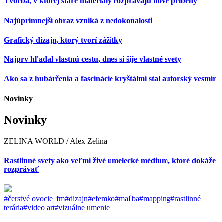
Tvorba, v ktorej staré materiály rozprávajú nové príbehy
Najúprimnejší obraz vzniká z nedokonalosti
Grafický dizajn, ktorý tvorí zážitky
Najprv hľadal vlastnú cestu, dnes si šije vlastné svety
Ako sa z hubárčenia a fascinácie kryštálmi stal autorský vesmír
Novinky
Novinky
ZELINA WORLD / Alex Zelina
Rastlinné svety ako veľmi živé umelecké médium, ktoré dokáže
rozprávať
#čerstvé ovocie_fm
#dizajn
#efemko
#maľba
#mapping
#rastlinné
terária
#video art
#vizuálne umenie