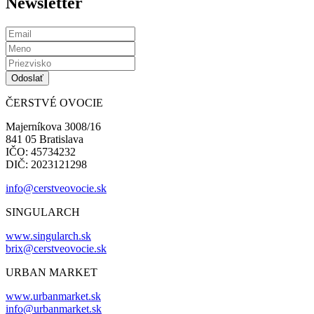
Newsletter
ČERSTVÉ OVOCIE
Majerníkova 3008/16
841 05 Bratislava
IČO: 45734232
DIČ: 2023121298
info@cerstveovocie.sk
SINGULARCH
www.singularch.sk
brix@cerstveovocie.sk
URBAN MARKET
www.urbanmarket.sk
info@urbanmarket.sk