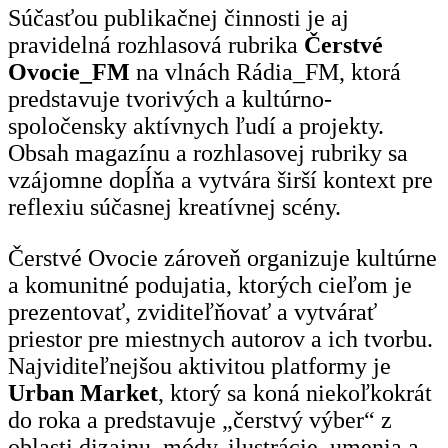
Súčasťou publikačnej činnosti je aj
pravidelná rozhlasová rubrika
Čerstvé
Ovocie_FM
na vlnách Rádia_FM, ktorá
predstavuje tvorivých a kultúrno-
spoločensky aktívnych ľudí a projekty.
Obsah magazínu a rozhlasovej rubriky sa
vzájomne dopĺňa a vytvára širší kontext pre
reflexiu súčasnej kreatívnej scény.
Čerstvé Ovocie zároveň organizuje kultúrne
a komunitné podujatia, ktorých cieľom je
prezentovať, zviditeľňovať a vytvárať
priestor pre miestnych autorov a ich tvorbu.
Najviditeľnejšou aktivitou platformy je
Urban Market
, ktorý sa koná niekoľkokrát
do roka a predstavuje „čerstvý výber“ z
oblasti dizajnu, módy, ilustrácie, umenia a