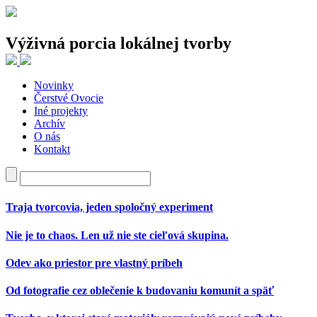
Výživná porcia lokálnej tvorby
Novinky
Najnovšie články
Čerstvé Ovocie
Iné projekty
Traja tvorcovia, jeden spoločný experiment
Archív
Nie je to chaos. Len už nie ste cieľová skupina.
O nás
Odev ako priestor pre vlastný príbeh
Kontakt
Od fotografie cez oblečenie k budovaniu komunít a späť
Tvorba, v ktorej staré materiály rozprávajú nové príbehy
Najnovšie komentáre
Traja tvorcovia, jeden spoločný experiment
Nie je to chaos. Len už nie ste cieľová skupina.
Odev ako priestor pre vlastný príbeh
Od fotografie cez oblečenie k budovaniu komunít a späť