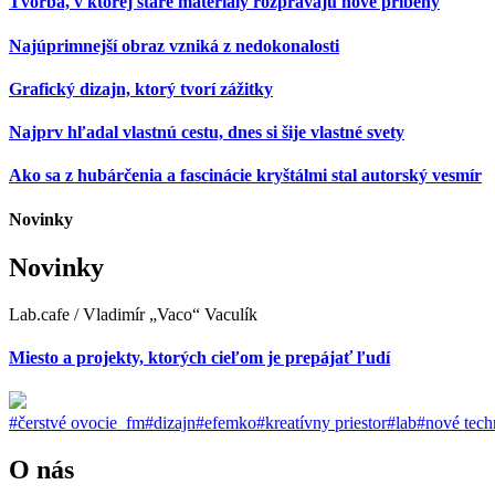
Tvorba, v ktorej staré materiály rozprávajú nové príbehy
Najúprimnejší obraz vzniká z nedokonalosti
Grafický dizajn, ktorý tvorí zážitky
Najprv hľadal vlastnú cestu, dnes si šije vlastné svety
Ako sa z hubárčenia a fascinácie kryštálmi stal autorský vesmír
Novinky
Novinky
Lab.cafe / Vladimír „Vaco“ Vaculík
Miesto a projekty, ktorých cieľom je prepájať ľudí
#čerstvé ovocie_fm
#dizajn
#efemko
#kreatívny priestor
#lab
#nové tech
O nás