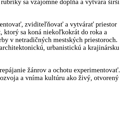
rubriky sa vzájomne dopĺňa a vytvára širší
ntovať, zviditeľňovať a vytvárať priestor
t
, ktorý sa koná niekoľkokrát do roka a
orby v netradičných mestských priestoroch.
architektonickú, urbanistickú a krajinársku
 prepájanie žánrov a ochotu experimentovať.
rozvoja a vníma kultúru ako živý, otvorený