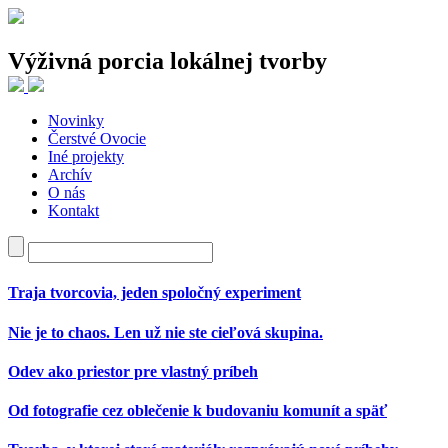
Výživná porcia lokálnej tvorby
Novinky
Najnovšie články
Čerstvé Ovocie
Iné projekty
Traja tvorcovia, jeden spoločný experiment
Archív
Nie je to chaos. Len už nie ste cieľová skupina.
O nás
Odev ako priestor pre vlastný príbeh
Kontakt
Od fotografie cez oblečenie k budovaniu komunít a späť
Tvorba, v ktorej staré materiály rozprávajú nové príbehy
Najnovšie komentáre
Traja tvorcovia, jeden spoločný experiment
Nie je to chaos. Len už nie ste cieľová skupina.
Odev ako priestor pre vlastný príbeh
Od fotografie cez oblečenie k budovaniu komunít a späť