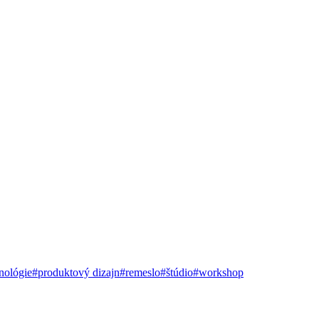
nológie
#produktový dizajn
#remeslo
#štúdio
#workshop