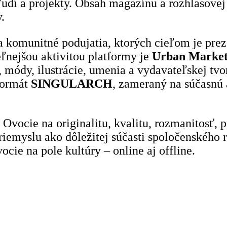
udí a projekty. Obsah magazínu a rozhlasovej 
.
 komunitné podujatia, ktorých cieľom je preze
eľnejšou aktivitou platformy je
Urban Marke
u, módy, ilustrácie, umenia a vydavateľskej tv
 formát
SINGULARCH
, zameraný na súčasnú 
 Ovocie na originalitu, kvalitu, rozmanitosť,
riemyslu ako dôležitej súčasti spoločenského 
cie na pole kultúry – online aj offline.