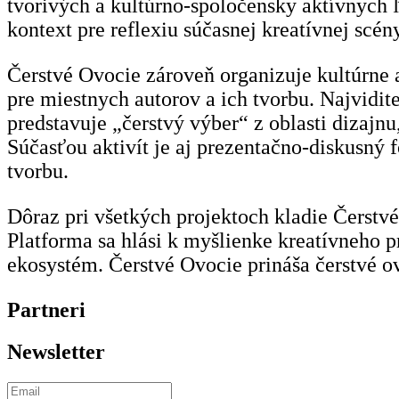
tvorivých a kultúrno-spoločensky aktívnych ľ
kontext pre reflexiu súčasnej kreatívnej scény
Čerstvé Ovocie zároveň organizuje kultúrne a
pre miestnych autorov a ich tvorbu. Najvidit
predstavuje „čerstvý výber“ z oblasti dizajn
Súčasťou aktivít je aj prezentačno-diskusný
tvorbu.
Dôraz pri všetkých projektoch kladie Čerstvé
Platforma sa hlási k myšlienke kreatívneho p
ekosystém. Čerstvé Ovocie prináša čerstvé ovo
Partneri
Newsletter