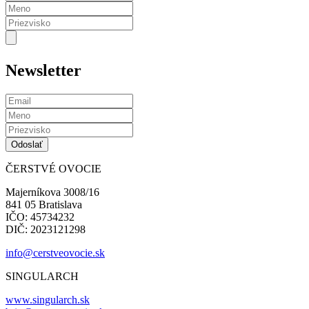
Newsletter
ČERSTVÉ OVOCIE
Majerníkova 3008/16
841 05 Bratislava
IČO: 45734232
DIČ: 2023121298
info@cerstveovocie.sk
SINGULARCH
www.singularch.sk