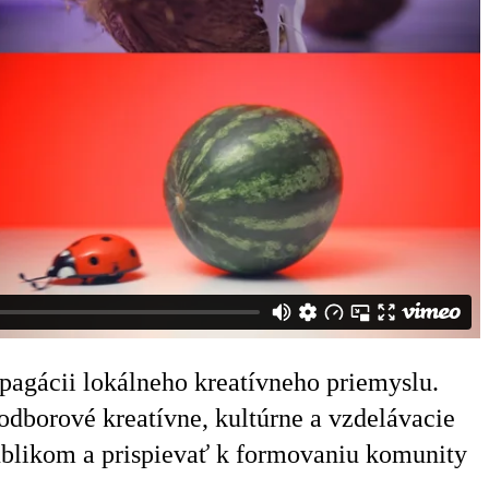
opagácii lokálneho kreatívneho priemyslu.
dborové kreatívne, kultúrne a vzdelávacie
publikom a prispievať k formovaniu komunity