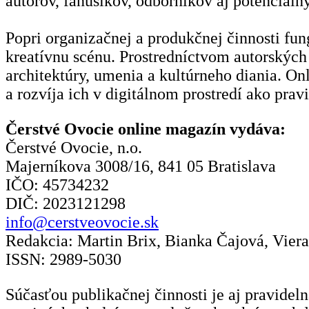
autorov, fanúšikov, odborníkov aj potenciálny
Popri organizačnej a produkčnej činnosti fu
kreatívnu scénu. Prostredníctvom autorských 
architektúry, umenia a kultúrneho diania. O
a rozvíja ich v digitálnom prostredí ako prav
Čerstvé Ovocie online magazín vydáva:
Čerstvé Ovocie, n.o.
Majerníkova 3008/16, 841 05 Bratislava
IČO: 45734232
DIČ: 2023121298
info@cerstveovocie.sk
Redakcia: Martin Brix, Bianka Čajová, Vier
ISSN: 2989-5030
Súčasťou publikačnej činnosti je aj pravidel