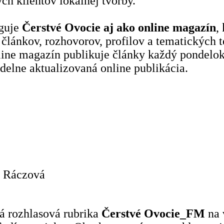
ch klientov lokálnej tvorby.
nguje
Čerstvé Ovocie aj ako online magazín
,
článkov, rozhovorov, profilov a tematických te
nline magazín publikuje články každý pondelok
idelne aktualizovaná online publikácia.
a Ráczová
ná rozhlasová rubrika
Čerstvé Ovocie_FM
na 