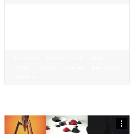
Architekt s autentickým
záujmom o prírodu a
„sedliackym rozumom“ pri
riešení výziev
#architektúra
#čerstvé ovocie_fm
#dizajn
#efemko
#ekológia
#komunita
#permakultúra
#recyklácia
O nás