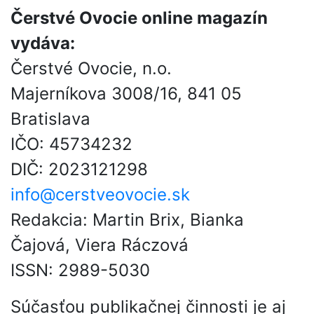
Čerstvé Ovocie online magazín
vydáva:
Čerstvé Ovocie, n.o.
Majerníkova 3008/16, 841 05
Bratislava
IČO: 45734232
DIČ: 2023121298
info@cerstveovocie.sk
Redakcia: Martin Brix, Bianka
Čajová, Viera Ráczová
ISSN: 2989-5030
Súčasťou publikačnej činnosti je aj