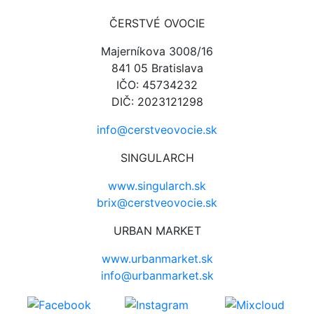
ČERSTVÉ OVOCIE
Majerníkova 3008/16
841 05 Bratislava
IČO: 45734232
DIČ: 2023121298
info@cerstveovocie.sk
SINGULARCH
www.singularch.sk
brix@cerstveovocie.sk
URBAN MARKET
www.urbanmarket.sk
info@urbanmarket.sk