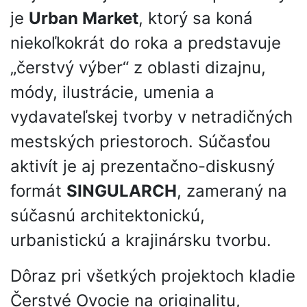
je
Urban Market
, ktorý sa koná
niekoľkokrát do roka a predstavuje
„čerstvý výber“ z oblasti dizajnu,
módy, ilustrácie, umenia a
vydavateľskej tvorby v netradičných
mestských priestoroch. Súčasťou
aktivít je aj prezentačno-diskusný
formát
SINGULARCH
, zameraný na
súčasnú architektonickú,
urbanistickú a krajinársku tvorbu.
Dôraz pri všetkých projektoch kladie
Čerstvé Ovocie na originalitu,