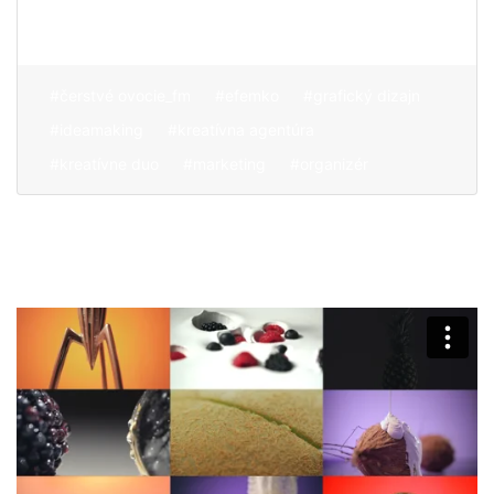
dobrodružstva
#čerstvé ovocie_fm
#efemko
#grafický dizajn
#ideamaking
#kreatívna agentúra
#kreatívne duo
#marketing
#organizér
O nás