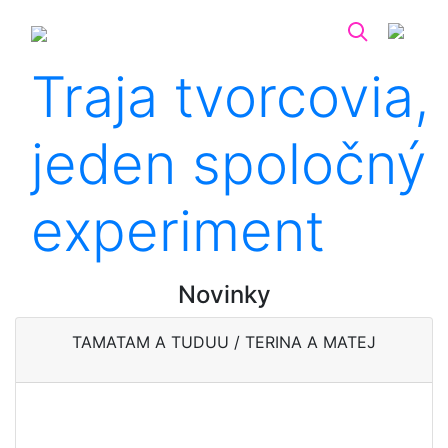
Traja tvorcovia,
jeden spoločný
experiment
Novinky
TAMATAM A TUDUU / TERINA A MATEJ
Svet je inšpiratívne miesto,
tak sa spolu pustime do