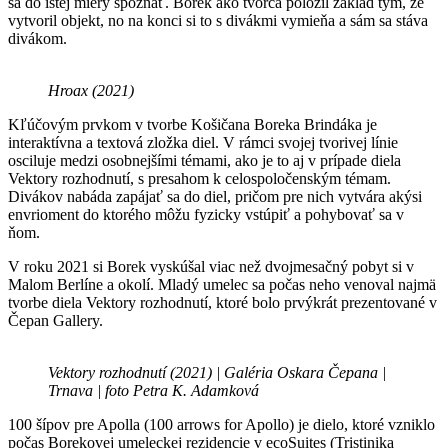
sa do istej miery spoznať. Borek ako tvorca položil základ tým, že
vytvoril objekt, no na konci si to s divákmi vymieňa a sám sa stáva
divákom.
Hroax (2021)
Kľúčovým prvkom v tvorbe Košičana Boreka Brindáka je
interaktívna a textová zložka diel. V rámci svojej tvorivej línie
osciluje medzi osobnejšími témami, ako je to aj v prípade diela
Vektory rozhodnutí, s presahom k celospoločenským témam.
Divákov nabáda zapájať sa do diel, pričom pre nich vytvára akýsi
envrioment do ktorého môžu fyzicky vstúpiť a pohybovať sa v
ňom.
V roku 2021 si Borek vyskúšal viac než dvojmesačný pobyt si v
Malom Berlíne a okolí. Mladý umelec sa počas neho venoval najmä
tvorbe diela Vektory rozhodnutí, ktoré bolo prvýkrát prezentované v
Čepan Gallery.
Vektory rozhodnutí (2021) | Galéria Oskara Čepana |
Trnava | foto Petra K. Adamková
100 šípov pre Apolla (100 arrows for Apollo) je dielo, ktoré vzniklo
počas Borekovej umeleckej rezidencie v ecoSuites (Tristinika