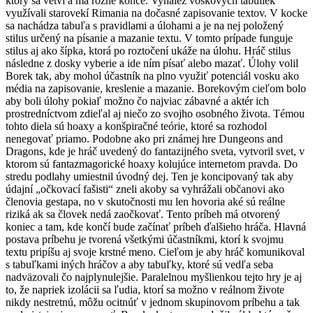
ktorý sa vetví a má rôzne konce. Vynález voskových tabuliek
využívali starovekí Rimania na dočasné zapisovanie textov. V kocke
sa nachádza tabuľa s pravidlami a úlohami a je na nej položený
stilus určený na písanie a mazanie textu. V tomto prípade funguje
stilus aj ako šípka, ktorá po roztočení ukáže na úlohu. Hráč stilus
následne z dosky vyberie a ide ním písať alebo mazať. Úlohy volil
Borek tak, aby mohol účastník na plno využiť potenciál vosku ako
média na zapisovanie, kreslenie a mazanie. Borekovým cieľom bolo
aby boli úlohy pokiaľ možno čo najviac zábavné a aktér ich
prostredníctvom zdieľal aj niečo zo svojho osobného života. Témou
tohto diela sú hoaxy a konšpiračné teórie, ktoré sa rozhodol
nenegovať priamo. Podobne ako pri známej hre Dungeons and
Dragons, kde je hráč uvedený do fantazijného sveta, vytvoril svet, v
ktorom sú fantazmagorické hoaxy kolujúce internetom pravda. Do
stredu podlahy umiestnil úvodný dej. Ten je koncipovaný tak aby
údajní „očkovací fašisti“ zneli akoby sa vyhrážali občanovi ako
členovia gestapa, no v skutočnosti mu len hovoria aké sú reálne
riziká ak sa človek nedá zaočkovať. Tento príbeh má otvorený
koniec a tam, kde končí bude začínať príbeh ďalšieho hráča. Hlavná
postava príbehu je tvorená všetkými účastníkmi, ktorí k svojmu
textu pripíšu aj svoje krstné meno. Cieľom je aby hráč komunikoval
s tabuľkami iných hráčov a aby tabuľky, ktoré sú vedľa seba
nadväzovali čo najplynulejšie. Paralelnou myšlienkou tejto hry je aj
to, že napriek izolácii sa ľudia, ktorí sa možno v reálnom živote
nikdy nestretnú, môžu ocitnúť v jednom skupinovom príbehu a tak