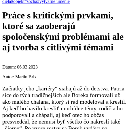
diela
#objekt
#socha
#výtvarné umenie
Práce s kritickými prvkami,
ktoré sa zaoberajú
spoločenskými problémami ale
aj tvorba s citlivými témami
Dátum:
06.03.2023
Autor:
Martin Brix
Začiatky jeho „kariéry“ siahajú až do detstva. Patria
síce do tých tradičnejších ale Boreka formovali už
ako malého chalana, ktorý si rád modeloval a kreslil.
Aj keď ho bavilo kresliť morbídne témy, rodičia ho
podporovali a chápali, aj keď otec ho občas
presviedčal, že nemusí byť všetko čo nakreslí také
„čierne“. Po vzore sestry sa Borek vydáva na