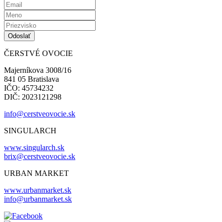
ČERSTVÉ OVOCIE
Majerníkova 3008/16
841 05 Bratislava
IČO: 45734232
DIČ: 2023121298
info@cerstveovocie.sk
SINGULARCH
www.singularch.sk
brix@cerstveovocie.sk
URBAN MARKET
www.urbanmarket.sk
info@urbanmarket.sk