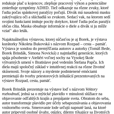
redukuje plač u kojencov, zlepšuje pracovný výkon a potenciálne
zmierňuje symptómy ADHD. Tiež odkazuje na rôzne zvuky, ktoré
ľudia počas spánkovej paralýzy počujú. Divák má nasadenú masku
zakrývajúcu oči a slúchadlá so zvukom. Sedací vak, na ktorom sedí
svojimi funkciami imituje pocity dotykov, ktoré ľudia počas paralýz
občas cítia. Maska obsahuje informácie o diele a divák si ju môže
vziať‘ ako leták.
Najaktuálnejšou výstavou, ktorej súčasťou je aj Borek, je výstava
kurátorky Nikoleta Bukovská s názvom Rozpad – cesta – pamäť.
Výstava je sondou do premýšľania autorov a autorky (Tomáš Bede,
Borek Brindák, Simona Novická) z najmladšej generácie, ktorých
spája pôsobenie v Ateliéri voľnej sochy na Vysokej škole
výtvarných umení v Bratislave pod vedením Štefana Papča. Ich
diela majú spoločný základ v intuitívnej reakcii na rôzne životné
skúsenosti. Svoje názory a myslenie podmienené emóciami
premietajú do tvorby priestorových inštalácií prezentovaných na
výstave Rozpad, cesta, pamäť.
Borek Brindák prezentuje na výstave loď s názvom
Vektory
rozhodnutí
, jedná sa o mýtické plavidlo v minulosti slúžiace na
objavovanie odľahlých krajín a prepájanie sveta. Obratom do seba,
autor transformuje plavidlo pre účely sebapoznávania a objavovania
vnútorného sveta. Smerovanie lode určujú napnuté laná, na ktoré
autor pripevnil osobné úvahy, otázky, dilemy týkajúce sa životných