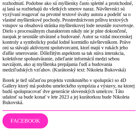
rozhodnutí. Podobne ako sú myšlienky často spletité a protichodné,
aj laná sa rozbiehajú do všetkých smerov naraz. Návštevníci sú
vyzývaní reagovať na prvotné textové úvahy autora a podeliť sa o
vlastné myšlienkové pochody. Prostredníctvom prílivu textových
vstupov sa obsahová stránka myšlienkovej lode neustále rozvetvuje.
Dielo s procesuálnym charakterom nikdy nie je plne dokončené,
naopak je neustále utvárané a budované. Autor sa vzdal mocenskej
kontroly a symbolicky podal lodné kormidlo návštevníkom. Práve
oni sa stávajú aktívnymi spolutvorcami, ktorí majú v rukách jeho
ďalšie smerovanie. Dôležitým aspektom sa tak stáva interakcia,
kolektívne spoluutváranie, zdieľanie informácií medzi sebou
navzájom, ako aj myšlienka prepájania ľudí a budovania
medziľudských vzťahov. (Kurátorský text: Nikoleta Bukovská)
Borek je tiež súčasťou projektu vzniknutého v spolupráci so 4D
Gallery ktorý má podobu umeleckého sympózia a výstavy, na ktorej
budú spolupracovať dve generácie slovenských umelcov. Táto
udalosť sa bude konať v lete 2023 a jej kurátorkou bude Nikoleta
Bukovská.
FACEBOOK