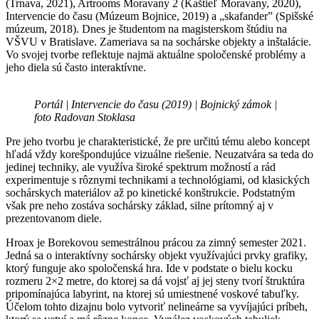
(Trnava, 2021), Artrooms Moravany 2 (Kaštieľ Moravany, 2020),
Intervencie do času (Múzeum Bojnice, 2019) a „skafander” (Spišské
múzeum, 2018). Dnes je študentom na magisterskom štúdiu na
VŠVU v Bratislave. Zameriava sa na sochárske objekty a inštalácie.
Vo svojej tvorbe reflektuje najmä aktuálne spoločenské problémy a
jeho diela sú často interaktívne.
Portál | Intervencie do času (2019) | Bojnický zámok |
foto Radovan Stoklasa
Pre jeho tvorbu je charakteristické, že pre určitú tému alebo koncept
hľadá vždy korešpondujúce vizuálne riešenie. Neuzatvára sa teda do
jedinej techniky, ale využíva široké spektrum možností a rád
experimentuje s rôznymi technikami a technológiami, od klasických
sochárskych materiálov až po kinetické konštrukcie. Podstatným
však pre neho zostáva sochársky základ, silne prítomný aj v
prezentovanom diele.
Hroax je Borekovou semestrálnou prácou za zimný semester 2021.
Jedná sa o interaktívny sochársky objekt využívajúci prvky grafiky,
ktorý funguje ako spoločenská hra. Ide v podstate o bielu kocku
rozmeru 2×2 metre, do ktorej sa dá vojsť aj jej steny tvorí štruktúra
pripomínajúca labyrint, na ktorej sú umiestnené voskové tabuľky.
Účelom tohto dizajnu bolo vytvoriť nelineárne sa vyvíjajúci príbeh,