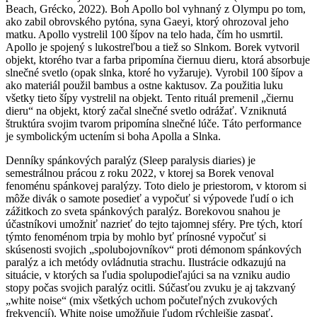
Beach, Grécko, 2022). Boh Apollo bol vyhnaný z Olympu po tom,
ako zabil obrovského pytóna, syna Gaeyi, ktorý ohrozoval jeho
matku. Apollo vystrelil 100 šípov na telo hada, čím ho usmrtil.
Apollo je spojený s lukostreľbou a tiež so Slnkom. Borek vytvoril
objekt, ktorého tvar a farba pripomína čiernuu dieru, ktorá absorbuje
slnečné svetlo (opak slnka, ktoré ho vyžaruje). Vyrobil 100 šípov a
ako materiál použil bambus a ostne kaktusov. Za použitia luku
všetky tieto šípy vystrelil na objekt. Tento rituál premenil „čiernu
dieru“ na objekt, ktorý začal slnečné svetlo odrážať. Vzniknutá
štruktúra svojim tvarom pripomína slnečné lúče. Táto performance
je symbolickým uctením si boha Apolla a Slnka.
Denníky spánkových paralýz (Sleep paralysis diaries) je
semestrálnou prácou z roku 2022, v ktorej sa Borek venoval
fenoménu spánkovej paralýzy. Toto dielo je priestorom, v ktorom si
môže divák o samote posedieť a vypočuť si výpovede ľudí o ich
zážitkoch zo sveta spánkových paralýz. Borekovou snahou je
účastníkovi umožniť nazrieť do tejto tajomnej sféry. Pre tých, ktorí
týmto fenoménom trpia by mohlo byť prínosné vypočuť si
skúsenosti svojich „spolubojovníkov“ proti démonom spánkových
paralýz a ich metódy ovládnutia strachu. Ilustrácie odkazujú na
situácie, v ktorých sa ľudia spolupodieľajúci sa na vzniku audio
stopy počas svojich paralýz ocitli. Súčasťou zvuku je aj takzvaný
„white noise“ (mix všetkých uchom počuteľných zvukových
frekvencií). White noise umožňuje ľudom rýchlejšie zaspať,