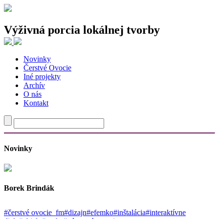
Výživná porcia lokálnej tvorby
Novinky
Najnovšie články
Čerstvé Ovocie
Iné projekty
Traja tvorcovia, jeden spoločný experiment
Archív
Nie je to chaos. Len už nie ste cieľová skupina.
O nás
Odev ako priestor pre vlastný príbeh
Kontakt
Od fotografie cez oblečenie k budovaniu komunít a späť
Tvorba, v ktorej staré materiály rozprávajú nové príbehy
Najnovšie komentáre
Novinky
Borek Brindák
#čerstvé ovocie_fm
#dizajn
#efemko
#inštalácia
#interaktívne