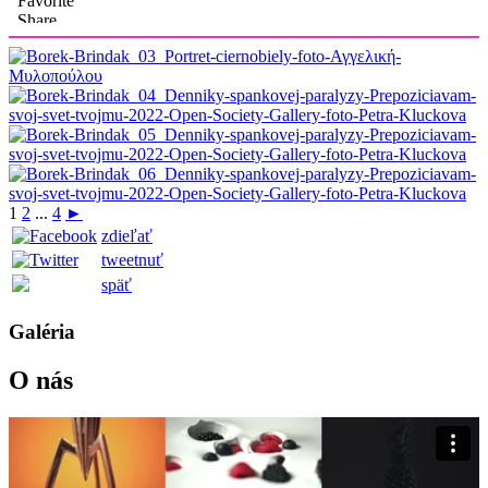
1
2
...
4
►
zdieľať
tweetnuť
späť
Galéria
O nás