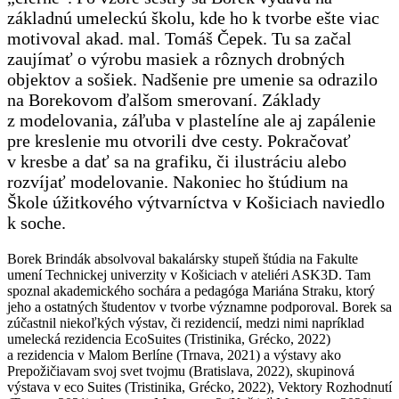
základnú umeleckú školu, kde ho k tvorbe ešte viac
motivoval akad. mal. Tomáš Čepek. Tu sa začal
zaujímať o výrobu masiek a rôznych drobných
objektov a sošiek. Nadšenie pre umenie sa odrazilo
na Borekovom ďalšom smerovaní. Základy
z modelovania, záľuba v plastelíne ale aj zapálenie
pre kreslenie mu otvorili dve cesty. Pokračovať
v kresbe a dať sa na grafiku, či ilustráciu alebo
rozvíjať modelovanie. Nakoniec ho štúdium na
Škole úžitkového výtvarníctva v Košiciach naviedlo
k soche.
Borek Brindák absolvoval bakalársky stupeň štúdia na Fakulte
umení Technickej univerzity v Košiciach v ateliéri ASK3D. Tam
spoznal akademického sochára a pedagóga Mariána Straku, ktorý
jeho a ostatných študentov v tvorbe významne podporoval. Borek sa
zúčastnil niekoľkých výstav, či rezidencií, medzi nimi napríklad
umelecká rezidencia EcoSuites (Tristinika, Grécko, 2022)
a rezidencia v Malom Berlíne (Trnava, 2021) a výstavy ako
Prepožičiavam svoj svet tvojmu (Bratislava, 2022), skupinová
výstava v eco Suites (Tristinika, Grécko, 2022), Vektory Rozhodnutí