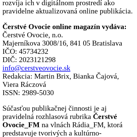
rozvíja ich v digitálnom prostredí ako
pravidelne aktualizovaná online publikácia.
Čerstvé Ovocie online magazín vydáva:
Čerstvé Ovocie, n.o.
Majerníkova 3008/16, 841 05 Bratislava
IČO: 45734232
DIČ: 2023121298
info@cerstveovocie.sk
Redakcia: Martin Brix, Bianka Čajová,
Viera Ráczová
ISSN: 2989-5030
Súčasťou publikačnej činnosti je aj
pravidelná rozhlasová rubrika
Čerstvé
Ovocie_FM
na vlnách Rádia_FM, ktorá
predstavuje tvorivých a kultúrno-