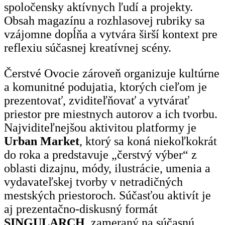
spoločensky aktívnych ľudí a projekty.
Obsah magazínu a rozhlasovej rubriky sa
vzájomne dopĺňa a vytvára širší kontext pre
reflexiu súčasnej kreatívnej scény.
Čerstvé Ovocie zároveň organizuje kultúrne
a komunitné podujatia, ktorých cieľom je
prezentovať, zviditeľňovať a vytvárať
priestor pre miestnych autorov a ich tvorbu.
Najviditeľnejšou aktivitou platformy je
Urban Market
, ktorý sa koná niekoľkokrát
do roka a predstavuje „čerstvý výber“ z
oblasti dizajnu, módy, ilustrácie, umenia a
vydavateľskej tvorby v netradičných
mestských priestoroch. Súčasťou aktivít je
aj prezentačno-diskusný formát
SINGULARCH
, zameraný na súčasnú