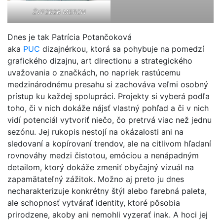
ŽVF2026 ME
RCH
Dnes je tak Patrícia Potančoková
aka
PUC
dizajnérkou, ktorá sa pohybuje na pomedzí
grafického dizajnu, art directionu a strategického
uvažovania o značkách, no napriek rastúcemu
medzinárodnému presahu si zachováva veľmi osobný
prístup ku každej spolupráci. Projekty si vyberá podľa
toho, či v nich dokáže nájsť vlastný pohľad a či v nich
vidí potenciál vytvoriť niečo, čo pretrvá viac než jednu
sezónu. Jej rukopis nestojí na okázalosti ani na
sledovaní a kopírovaní trendov, ale na citlivom hľadaní
rovnováhy medzi čistotou, emóciou a nenápadným
detailom, ktorý dokáže zmeniť obyčajný vizuál na
zapamätateľný zážitok. Možno aj preto ju dnes
necharakterizuje konkrétny štýl alebo farebná paleta,
ale schopnosť vytvárať identity, ktoré pôsobia
prirodzene, akoby ani nemohli vyzerať inak. A hoci jej