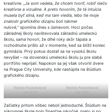
kreatívne.
„Ja som vedela, že chcem tvoriť, robiť niečo
kreatívne a vizuálne. A preto hovorím, že tá intuícia
musela byť silná, keď ma tam viedla, lebo tie moje
znalosti grafického dizajnu boli takmer
nulové,“
spomína dnes s úsmevom. Hoci počas
základnej školy navštevovala základnú umeleckú
školu, sama hovorí, že dlhé roky skôr tápala a
rozhodnutie prišlo až v momente, keď sa blížil koniec
gymnázia. Prvý pokus dostať sa na vysokú školu
nevyšiel – na slovenskú umeleckú školu ju pre slabé
portfólio neprijali. Napokon sa jej však otvorili dvere
na Prague City University, kde nastúpila na štúdium
grafického dizajnu.
Patrícia Potančoková
Patrícia Potančoková
aka
PUC
aka
PUC
Začiatky pritom vôbec neboli jednoduché. Štúdium na
súkromnej škole bolo finančne náročné, preto si po