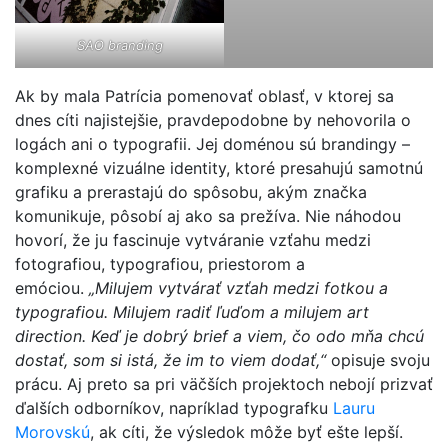
SAO branding
Ak by mala Patrícia pomenovať oblasť, v ktorej sa
dnes cíti najistejšie, pravdepodobne by nehovorila o
logách ani o typografii. Jej doménou sú brandingy –
komplexné vizuálne identity, ktoré presahujú samotnú
grafiku a prerastajú do spôsobu, akým značka
komunikuje, pôsobí aj ako sa prežíva. Nie náhodou
hovorí, že ju fascinuje vytváranie vzťahu medzi
fotografiou, typografiou, priestorom a
emóciou.
„Milujem vytvárať vzťah medzi fotkou a
typografiou. Milujem radiť ľuďom a milujem art
direction. Keď je dobrý brief a viem, čo odo mňa chcú
dostať, som si istá, že im to viem dodať,“
opisuje svoju
prácu. Aj preto sa pri väčších projektoch nebojí prizvať
ďalších odborníkov, napríklad typografku
Lauru
Morovskú
, ak cíti, že výsledok môže byť ešte lepší.