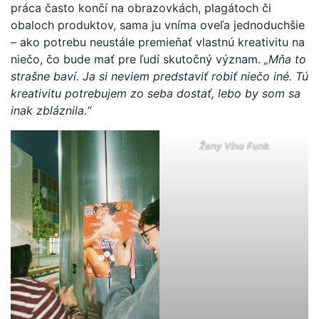
práca často končí na obrazovkách, plagátoch či
obaloch produktov, sama ju vníma oveľa jednoduchšie
– ako potrebu neustále premieňať vlastnú kreativitu na
niečo, čo bude mať pre ľudí skutočný význam.
„Mňa to
strašne baví. Ja si neviem predstaviť robiť niečo iné. Tú
kreativitu potrebujem zo seba dostať, lebo by som sa
inak zbláznila.“
Ženy Víno Funk