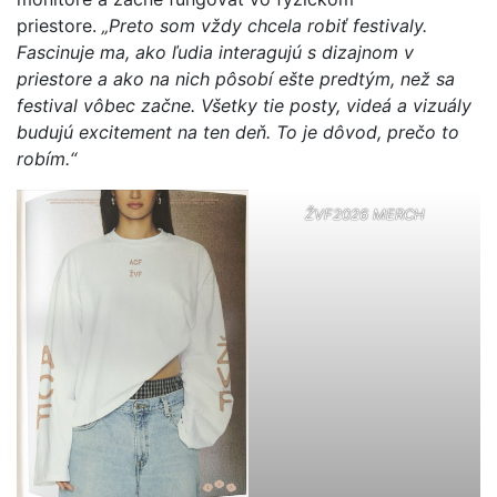
priestore.
„Preto som vždy chcela robiť festivaly.
Fascinuje ma, ako ľudia interagujú s dizajnom v
priestore a ako na nich pôsobí ešte predtým, než sa
festival vôbec začne. Všetky tie posty, videá a vizuály
budujú excitement na ten deň. To je dôvod, prečo to
robím.“
ŽVF2026 ME
RCH