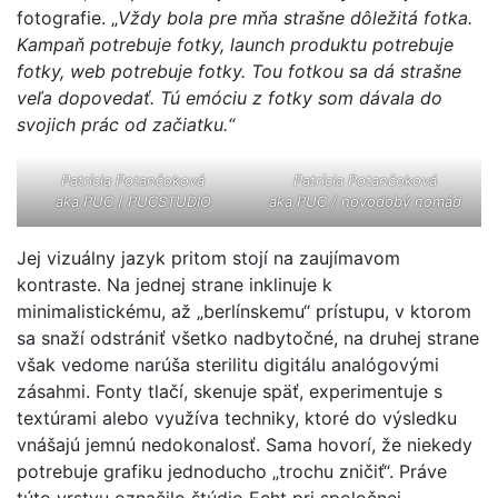
fotografie. „
Vždy bola pre mňa strašne dôležitá fotka.
Kampaň potrebuje fotky, launch produktu potrebuje
fotky, web potrebuje fotky. Tou fotkou sa dá strašne
veľa dopovedať. Tú emóciu z fotky som dávala do
svojich prác od začiatku.“
Patrícia Potančoková
Patrícia Potančoková
aka
PUC
/
PUCSTUDIO
aka
PUC
/ novodobý nomád
Jej vizuálny jazyk pritom stojí na zaujímavom
kontraste. Na jednej strane inklinuje k
minimalistickému, až „berlínskemu“ prístupu, v ktorom
sa snaží odstrániť všetko nadbytočné, na druhej strane
však vedome narúša sterilitu digitálu analógovými
zásahmi. Fonty tlačí, skenuje späť, experimentuje s
textúrami alebo využíva techniky, ktoré do výsledku
vnášajú jemnú nedokonalosť. Sama hovorí, že niekedy
potrebuje grafiku jednoducho „trochu zničiť“. Práve
túto vrstvu označilo štúdio Echt pri spoločnej