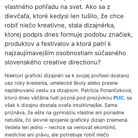
vlastného pohľadu na svet. Ako sa z
dievčaťa, ktoré kedysi len tušilo, že chce
robiť niečo kreatívne, stala dizajnérka,
ktorej podpis dnes formuje podobu značiek,
produktov a festivalov a ktorá patrí k
najzaujímavejším osobnostiam súčasného
slovenského creative directionu?
Niektorí grafickí dizajnéri sa k svojej profesii dostanú
cez roky kreslenia, umelecké školy alebo presne
naplánovanú cestu za dizajnom. Patrícia Potančoková,
ktorú dnes väčšina ľudí pozná pod prezývkou
PUC
, sa
však k dizajnu dostala oveľa intuitívnejšie. Sama
priznáva, že ešte na gymnáziu vlastne ani poriadne
netušila, čo slovné spojenie grafický dizajn znamená.
Vedela len jedno – nechce sa venovať ekonómii,
medicíne ani právu, ale potrebuje robiť niečo