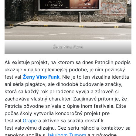
Ženy Víno Funk
Ak existuje projekt, na ktorom sa dnes Patríciin podpis
ukazuje v najkomplexnejšej podobe, je ním pezinský
festival
Ženy Víno Funk
. Nie je to len vizuálna identita
ani séria plagátov, ale dlhodobé budovanie značky,
ktorá sa každý rok prirodzene vyvíja a zároveň si
zachováva vlastný charakter. Zaujímavé pritom je, že
Patrícia pôvodne snívala o úplne inom festivale. Ešte
počas školy vytvorila koncoročný projekt pre
festival
Grape
a aktívne sa snažila dostať k
festivalovému dizajnu. Cez sériu náhod a kontaktov sa
napokon spojila s
Jakubom Tumom
a z pôvodne