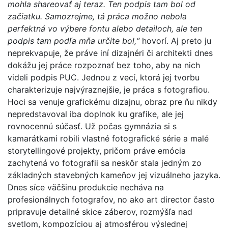
mohla shareovať aj teraz. Ten podpis tam bol od
začiatku. Samozrejme, tá práca možno nebola
perfektná vo výbere fontu alebo detailoch, ale ten
podpis tam podľa mňa určite bol,“
hovorí. Aj preto ju
neprekvapuje, že práve iní dizajnéri či architekti dnes
dokážu jej práce rozpoznať bez toho, aby na nich
videli podpis PUC. Jednou z vecí, ktorá jej tvorbu
charakterizuje najvýraznejšie, je práca s fotografiou.
Hoci sa venuje grafickému dizajnu, obraz pre ňu nikdy
nepredstavoval iba doplnok ku grafike, ale jej
rovnocennú súčasť. Už počas gymnázia si s
kamarátkami robili vlastné fotografické série a malé
storytellingové projekty, pričom práve emócia
zachytená vo fotografii sa neskôr stala jedným zo
základných stavebných kameňov jej vizuálneho jazyka.
Dnes síce väčšinu produkcie necháva na
profesionálnych fotografov, no ako art director často
pripravuje detailné skice záberov, rozmýšľa nad
svetlom, kompozíciou aj atmosférou výslednej