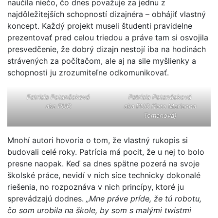
naučila niečo, čo dnes považuje za jednu z
najdôležitejších schopností dizajnéra – obhájiť vlastný
koncept. Každý projekt museli študenti pravidelne
prezentovať pred celou triedou a práve tam si osvojila
presvedčenie, že dobrý dizajn nestojí iba na hodinách
strávených za počítačom, ale aj na sile myšlienky a
schopnosti ju zrozumiteľne odkomunikovať.
Patrícia Potančoková
Patrícia Potančoková
aka
PUC
aka
PUC
(foto
Marianna
Tomanová
)
Mnohí autori hovoria o tom, že vlastný rukopis si
budovali celé roky. Patrícia má pocit, že u nej to bolo
presne naopak. Keď sa dnes spätne pozerá na svoje
školské práce, nevidí v nich síce technicky dokonalé
riešenia, no rozpoznáva v nich princípy, ktoré ju
sprevádzajú dodnes.
„Mne práve príde, že tú robotu,
čo som urobila na škole, by som s malými twistmi