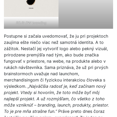
SO.SLOW br
a
nding
Postupne si začala uvedomovať, že ju pri projektoch
zaujíma ešte niečo viac než samotná identita. A to
zážitok. Nestačí jej vytvoriť logo alebo pekný vizuál,
prirodzene premýšľa nad tým, ako bude značka
fungovať v priestore, na webe, na produkte alebo v
rukách návštevníka. Sama priznáva, že už pri prvých
brainstormoch uvažuje nad launchom,
merchandisingom či fyzickou interakciou človeka s
výsledkom.
„Najväčšia radosť je, keď začínam nový
projekt. Vtedy si hovorím, že toto môže byť môj
najlepší projekt. A už rozmýšľam, čo všetko z toho
môže vzniknúť – branding, launch, produkty, priestor.
To je pre mňa strašne fun.“
Práve preto dnes čoraz