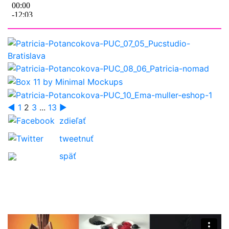
◄
1
2
3
...
13
►
zdieľať
tweetnuť
späť
O nás