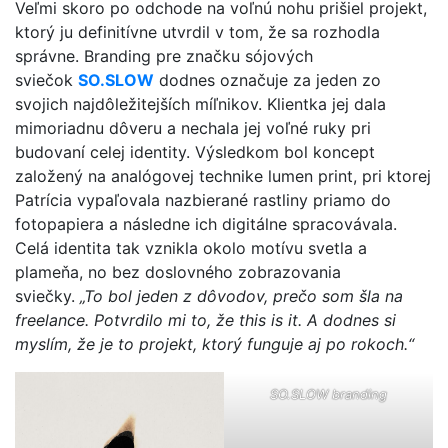
Veľmi skoro po odchode na voľnú nohu prišiel projekt,
ktorý ju definitívne utvrdil v tom, že sa rozhodla
správne. Branding pre značku sójových
sviečok
SO.SLOW
dodnes označuje za jeden zo
svojich najdôležitejších míľnikov. Klientka jej dala
mimoriadnu dôveru a nechala jej voľné ruky pri
budovaní celej identity. Výsledkom bol koncept
založený na analógovej technike lumen print, pri ktorej
Patrícia vypaľovala nazbierané rastliny priamo do
fotopapiera a následne ich digitálne spracovávala.
Celá identita tak vznikla okolo motívu svetla a
plameňa, no bez doslovného zobrazovania
sviečky.
„To bol jeden z dôvodov, prečo som šla na
freelance. Potvrdilo mi to, že this is it. A dodnes si
myslím, že je to projekt, ktorý funguje aj po rokoch.“
SO.SLOW br
a
nding