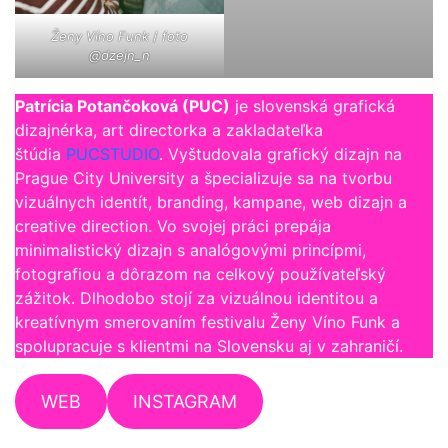
Ženy Víno Funk
/
foto
@dzejn_n
Patrícia Potančoková (PUC)
je slovenská grafická
dizajnérka, art directorka a zakladateľka
štúdia
PUCSTUDIO
. Vyštudovala grafický dizajn na
Prague City University a špecializuje sa na tvorbu
vizuálnych identít, branding, kampane, web dizajn a
creative direction. Vo svojej práci prepája
minimalistický dizajn s analógovými princípmi,
fotografiou a dôrazom na celkový používateľský
zážitok. Dlhodobo stojí za vizuálnou identitou a
kreatívnym smerovaním festivalu Ženy Víno Funk a
spolupracuje s klientmi na Slovensku aj v zahraničí.
WEB
INSTAGRAM