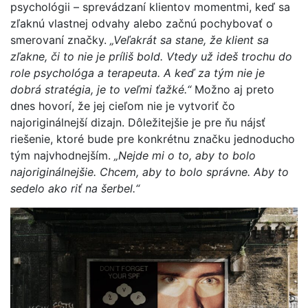
psychológii – sprevádzaní klientov momentmi, keď sa
zľaknú vlastnej odvahy alebo začnú pochybovať o
smerovaní značky.
„Veľakrát sa stane, že klient sa
zľakne, či to nie je príliš bold. Vtedy už ideš trochu do
role psychológa a terapeuta. A keď za tým nie je
dobrá stratégia, je to veľmi ťažké.“
Možno aj preto
dnes hovorí, že jej cieľom nie je vytvoriť čo
najoriginálnejší dizajn. Dôležitejšie je pre ňu nájsť
riešenie, ktoré bude pre konkrétnu značku jednoducho
tým najvhodnejším.
„Nejde mi o to, aby to bolo
najoriginálnejšie. Chcem, aby to bolo správne. Aby to
sedelo ako riť na šerbel.“