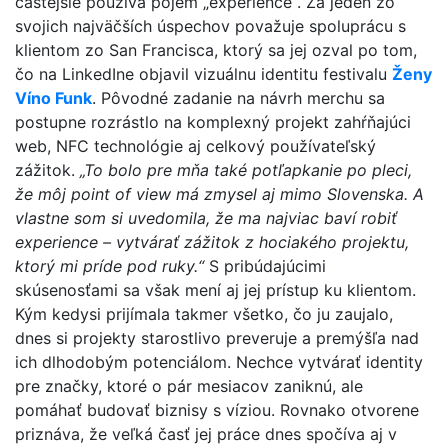
častejšie používa pojem „experience“. Za jeden zo
svojich najväčších úspechov považuje spoluprácu s
klientom zo San Francisca, ktorý sa jej ozval po tom,
čo na LinkedIne objavil vizuálnu identitu festivalu
Ženy
Víno Funk
. Pôvodné zadanie na návrh merchu sa
postupne rozrástlo na komplexný projekt zahŕňajúci
web, NFC technológie aj celkový používateľský
zážitok.
„To bolo pre mňa také potľapkanie po pleci,
že môj point of view má zmysel aj mimo Slovenska. A
vlastne som si uvedomila, že ma najviac baví robiť
experience – vytvárať zážitok z hociakého projektu,
ktorý mi príde pod ruky.“
S pribúdajúcimi
skúsenosťami sa však mení aj jej prístup ku klientom.
Kým kedysi prijímala takmer všetko, čo ju zaujalo,
dnes si projekty starostlivo preveruje a premýšľa nad
ich dlhodobým potenciálom. Nechce vytvárať identity
pre značky, ktoré o pár mesiacov zaniknú, ale
pomáhať budovať biznisy s víziou. Rovnako otvorene
priznáva, že veľká časť jej práce dnes spočíva aj v