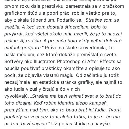
prvom roku dala prestávku, zamestnala sa v pražskom
grafickom štúdiu a popri práci robila všetko pre to,
aby získala štipendium. Podarilo sa.
„Strašne som sa
snažila. A keď som dostala štipendium, bolo to
prvýkrát, keď všetci okolo mňa uverili, že je to naozaj
reálne. Aj rodičia. A pre mňa bolo vždy veľmi dôležité
mať ich podporu.“
Práve na škole si uvedomila, že
našla médium, cez ktoré dokáže premýšľať o svete.
Softvéry ako Illustrator, Photoshop či After Effects sa
naučila používať prakticky okamžite a opisuje to ako
pocit, že objavila vlastnú mágiu. Od začiatku ju totiž
nezaujímala len estetická stránka grafiky, ale najmä to,
ako ľudia vizuály čítajú a čo v nich
vyvolávajú.
„Strašne ma baví vnímať svet a to brať do
toho dizajnu. Keď robím identitu alebo kampaň,
premýšľam nad tým, ako to budú brať iní ľudia. Tvoriť
pohľady na veci cez font alebo fotku, to je to, čo ma
na tom baví najviac.“
Už počas štúdia sa navyše