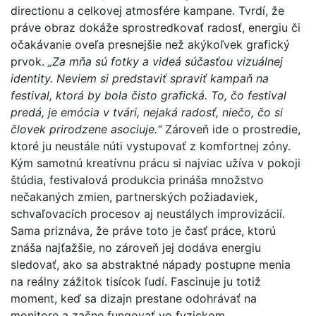
directionu a celkovej atmosfére kampane. Tvrdí, že
práve obraz dokáže sprostredkovať radosť, energiu či
očakávanie oveľa presnejšie než akýkoľvek grafický
prvok.
„Za mňa sú fotky a videá súčasťou vizuálnej
identity. Neviem si predstaviť spraviť kampaň na
festival, ktorá by bola čisto grafická. To, čo festival
predá, je emócia v tvári, nejaká radosť, niečo, čo si
človek prirodzene asociuje.“
Zároveň ide o prostredie,
ktoré ju neustále núti vystupovať z komfortnej zóny.
Kým samotnú kreatívnu prácu si najviac užíva v pokoji
štúdia, festivalová produkcia prináša množstvo
nečakaných zmien, partnerských požiadaviek,
schvaľovacích procesov aj neustálych improvizácií.
Sama priznáva, že práve toto je časť práce, ktorú
znáša najťažšie, no zároveň jej dodáva energiu
sledovať, ako sa abstraktné nápady postupne menia
na reálny zážitok tisícok ľudí. Fascinuje ju totiž
moment, keď sa dizajn prestane odohrávať na
monitore a začne fungovať vo fyzickom