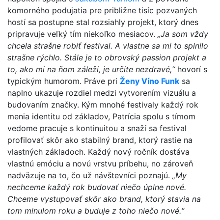
komorného podujatia pre približne tisíc pozvaných
hostí sa postupne stal rozsiahly projekt, ktorý dnes
pripravuje veľký tím niekoľko mesiacov.
„Ja som vždy
chcela strašne robiť festival. A vlastne sa mi to splnilo
strašne rýchlo. Stále je to obrovský passion projekt a
to, ako mi na ňom záleží, je určite nezdravé,“
hovorí s
typickým humorom. Práve pri
Ženy Víno Funk
sa
naplno ukazuje rozdiel medzi vytvorením vizuálu a
budovaním značky. Kým mnohé festivaly každý rok
menia identitu od základov, Patrícia spolu s tímom
vedome pracuje s kontinuitou a snaží sa festival
profilovať skôr ako stabilný brand, ktorý rastie na
vlastných základoch. Každý nový ročník dostáva
vlastnú emóciu a novú vrstvu príbehu, no zároveň
nadväzuje na to, čo už návštevníci poznajú.
„My
nechceme každý rok budovať niečo úplne nové.
Chceme vystupovať skôr ako brand, ktorý stavia na
tom minulom roku a buduje z toho niečo nové.“