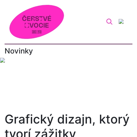
Novinky
#art direction
#branding
#čerstvé ovocie_fm
#dizajn
#efemko
#festival
#fotografia
#grafický dizajn
#identita
#typografia
Grafický dizajn, ktorý
tvorí zážitky