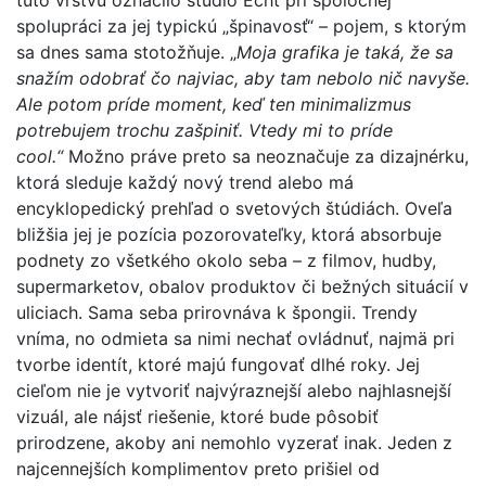
spolupráci za jej typickú „špinavosť“ – pojem, s ktorým
sa dnes sama stotožňuje. „
Moja grafika je taká, že sa
snažím odobrať čo najviac, aby tam nebolo nič navyše.
Ale potom príde moment, keď ten minimalizmus
potrebujem trochu zašpiniť. Vtedy mi to príde
cool.“
Možno práve preto sa neoznačuje za dizajnérku,
ktorá sleduje každý nový trend alebo má
encyklopedický prehľad o svetových štúdiách. Oveľa
bližšia jej je pozícia pozorovateľky, ktorá absorbuje
podnety zo všetkého okolo seba – z filmov, hudby,
supermarketov, obalov produktov či bežných situácií v
uliciach. Sama seba prirovnáva k špongii. Trendy
vníma, no odmieta sa nimi nechať ovládnuť, najmä pri
tvorbe identít, ktoré majú fungovať dlhé roky. Jej
cieľom nie je vytvoriť najvýraznejší alebo najhlasnejší
vizuál, ale nájsť riešenie, ktoré bude pôsobiť
prirodzene, akoby ani nemohlo vyzerať inak. Jeden z
najcennejších komplimentov preto prišiel od