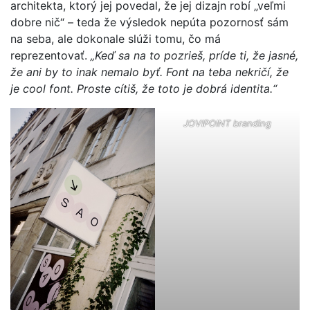
architekta, ktorý jej povedal, že jej dizajn robí „veľmi
dobre nič“ – teda že výsledok nepúta pozornosť sám
na seba, ale dokonale slúži tomu, čo má
reprezentovať.
„Keď sa na to pozrieš, príde ti, že jasné,
že ani by to inak nemalo byť. Font na teba nekričí, že
je cool font. Proste cítiš, že toto je dobrá identita.“
JOVIPOINT branding