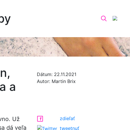
by
n,
Dátum:
22.11.2021
Autor:
Martin Brix
a a
vno. Už
zdieľať
sa dá veľa
tweetnuť