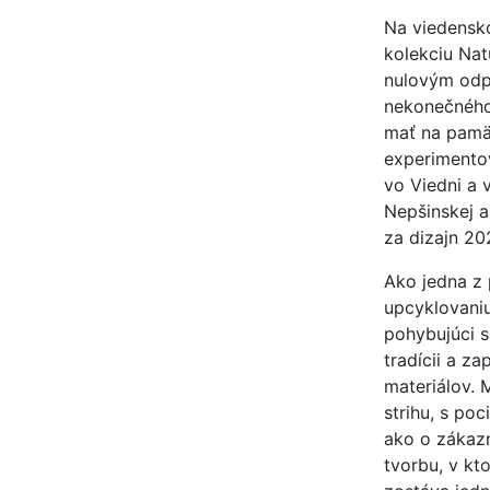
Na viedensk
kolekciu Nat
nulovým odp
nekonečného 
mať na pamät
experimentov
vo Viedni a 
Nepšinskej a
za dizajn 20
Ako jedna z 
upcyklovaniu
pohybujúci s
tradícii a z
materiálov. 
strihu, s po
ako o zákazn
tvorbu, v kt