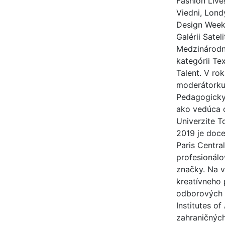
Fashion Live
Viedni, Lond
Design Week,
Galérii Sate
Medzinárodno
kategórii Tex
Talent. V ro
moderátorku
Pedagogicky 
ako vedúca o
Univerzite T
2019 je doc
Paris Centra
profesionálov
značky. Na v
kreatívneho 
odborových i
Institutes o
zahraničnýc