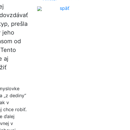
ej
späť
odovzdávať
typ, prešla
y jeho
časom od
 Tento
e aj
žiť
emyslovke
a „z dediny“
tak v
j chce robiť.
e ďalej
vnej v