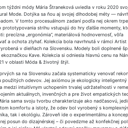
om týždni módy Mária Štraneková uviedla v roku 2020 svoj
ural Mode. Dotýka sa ňou aj svojej dlhodobej méty — návr
adom. V tomto procesuálnom zadaní podľa nej okrem trpe
prototypovania strihu vstupujú do hry ďalšie momenty, kt
i: precízna „ergonómia”, materiálová hodnovernosť, vôľa
ať a ochota zlyhať. Kolekcia bola navrhnutá v rámci Artist 
vyrobená v dielňach na Slovensku. Modely boli doplnené š
 ekoznačkou Kave. Kolekcia si odniesla hlavnú cenu na Ná
21 v oblasti Móda & životný štýl.
prvých sa na Slovensku začala systematicky venovať rekonš
 použitých odevov. Jej axiómou je ekologicky inteligentný 
a medzi intuitívnym uchopením trvalej udržateľnosti v reme
apojením aktuálnych, invenčných a pre život empatických tec
Mária sama svoju tvorbu charakterizuje ako nadčasovú, jed
citom komfortu a istoty, že odev bol vyrobený s komplex
íka, tak i ekológiu. Zároveň ide o experimentálnu a konce
orej posun do dizajnérskej – či povedzme až konfekčnej po