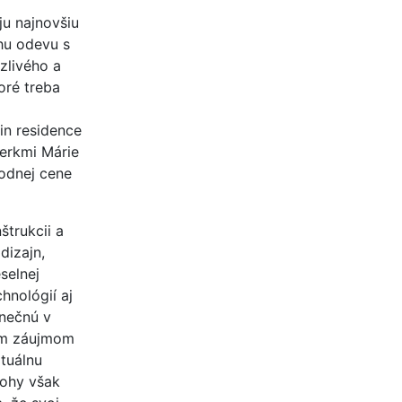
u najnovšiu
hu odevu s
zlivého a
oré treba
in residence
perkmi Márie
rodnej cene
trukcii a
dizajn,
selnej
hnológií aj
inečnú v
ným záujmom
ptuálnu
lohy však