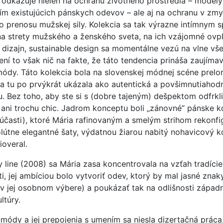
 odkazuje nielen na ochranu životného prostredia – modely
itím existujúcich pánskych odevov – ale aj na ochranu v zmy
 prenosu mužskej sily. Kolekcia sa tak výrazne intímnym
na strety mužského a ženského sveta, na ich vzájomné ovp
dizajn, sustainable design sa momentálne vezú na vlne v
ní to však nič na fakte, že táto tendencia prináša zaujíma
módy. Táto kolekcia bola na slovenskej módnej scéne prel
a tu po prvýkrát ukázala ako autentická a povšimnutiaho
. Bez toho, aby ste si s (dobre tajeným) dešpektom odfrkli,
e ani trochu chic. Jadrom konceptu boli „zánovné” pánske k
účasti), ktoré Mária rafinovaným a smelým strihom rekonfi
olútne elegantné šaty, výdatnou žiarou nabitý nohavicový 
ioveral.
y line (2008) sa Mária zasa koncentrovala na vzťah tradície
i, jej ambíciou bolo vytvoriť odev, ktorý by mal jasné znak
 (v jej osobnom výbere) a poukázať tak na odlišnosti západn
ltúry.
 módy a jej prepojenia s umením sa niesla dizertačná práca