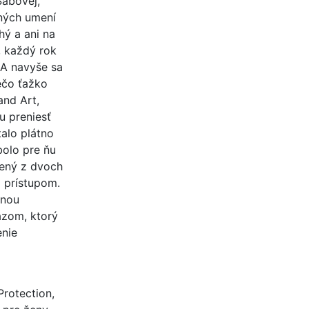
Sabovej,
rných umení
hý a ani na
, každý rok
 A navyše sa
ečo ťažko
and Art,
u preniesť
alo plátno
olo pre ňu
žený z dvoch
 prístupom.
bnou
azom, ktorý
enie
Protection,