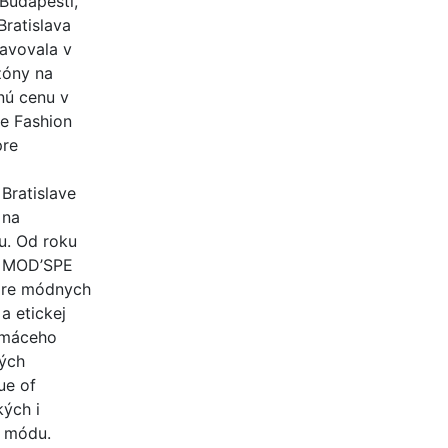
Budapešti,
Bratislava
tavovala v
zóny na
nú cenu v
ce Fashion
pre
Bratislave
 na
u. Od roku
a MOD’SPE
 pre módnych
a etickej
domáceho
ných
ue of
kých i
a módu.