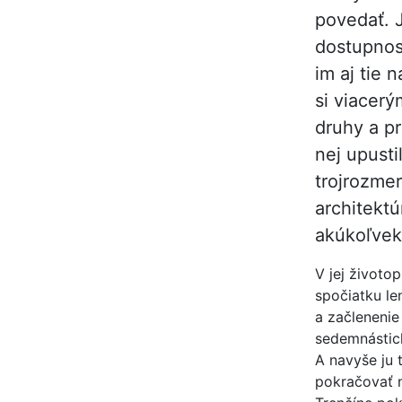
povedať. J
dostupnos
im aj tie 
si viacer
druhy a pr
nej upusti
trojrozmer
architektú
akúkoľvek
V jej životo
spočiatku le
a začlenenie 
sedemnástich
A navyše ju 
pokračovať n