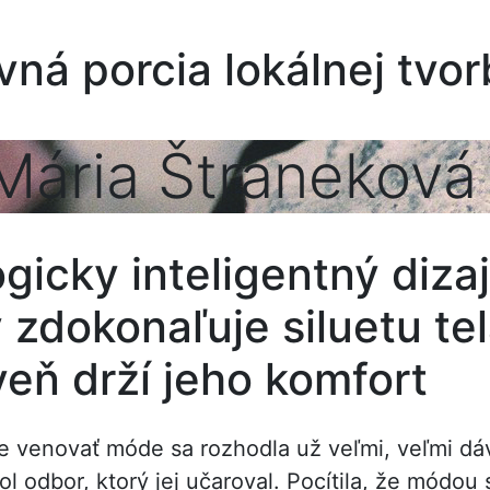
vná porcia lokálnej tvor
Mária Štraneková
lánky
tvorcovia, jeden spoločný experiment
 to chaos. Len už nie ste cieľová skupina.
ko priestor pre vlastný príbeh
gicky inteligentný dizaj
ografie cez oblečenie k budovaniu komunít a späť
, v ktorej staré materiály rozprávajú nové príbehy
 zdokonaľuje siluetu tel
komentáre
veň drží jeho komfort
e venovať móde sa rozhodla už veľmi, veľmi dá
ol odbor, ktorý jej učaroval. Pocítila, že módou 