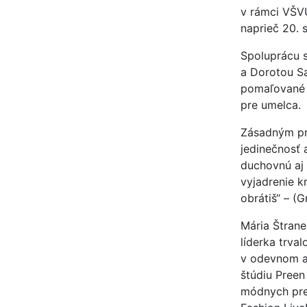
v rámci VŠV
naprieč 20. 
Spoluprácu 
a Dorotou Sa
pomaľované p
pre umelca.
Zásadným pro
jedinečnosť 
duchovnú aj 
vyjadrenie k
obrátiš“ – (G
Mária Štrane
líderka trva
v odevnom a
štúdiu Preen
módnych preh