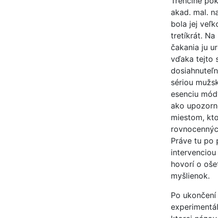
Trenčíne pok
akad. mal. n
bola jej veľk
tretíkrát. N
čakania ju u
vďaka tejto 
dosiahnuteľ
sériou mužsk
esenciu módy
ako upozorn
miestom, kto
rovnocennýc
Práve tu po p
intervenciou
hovorí o oše
myšlienok.
Po ukončení
experimentál