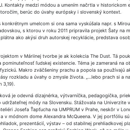
U. Kontakty medzi módou a umením načrtla v historickom 
storočím, berúc do úvahy európsky i slovenský kontext.
s konkrétnym umelcom si ona sama vyskúšala napr. s Miro
dovskou, s ktorou v roku 2011 pripravila projekt Šaty na m
látna ako akýsi druh autorskej recyklácie, predstava osob
jektom v Máriinej tvorbe je ak kolekcia The Dust. Tá pou
a pominuteľnosť ľudskej existencie. Téma je zameraná na ob
fyzickú. Makro zväčšeniny prachu a popola sa používajú a
rásy rozkladu a úvahy o zmysle života. „…lebo prach si a n
n 3,19).
ková je odevná dizajnérka, výtvarníčka, pedagogička, prie
lo udržateľnej módy na Slovensku. Stážovala na Univerzite 
teliéri Josefa Ťapťucha na UMPRUM v Prahe, neskôr v Lon
 a v módnom dome Alexandra McQueena. V jej portfóliu sú
liadok, prezentácií, výstav – od stabilnej prehliadkovej p