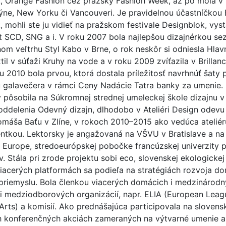
!, Orange Fashion cez pražský Fashion Week, až po móla v 
ýne, New Yorku či Vancouveri. Je pravidelnou účastníčkou 
 mohli ste ju vidieť na pražskom festivale Designblok, vys
lit SCD, SNG a i. V roku 2007 bola najlepšou dizajnérkou se
m veľtrhu Styl Kabo v Brne, o rok neskôr si odniesla Hlav
til v súťaži Kruhy na vode a v roku 2009 zvíťazila v Brillan
ku 2010 bola prvou, ktorá dostala príležitosť navrhnúť šaty 
 galavečera v rámci Ceny Nadácie Tatra banky za umenie.
pôsobila na Súkromnej strednej umeleckej škole dizajnu v 
ddelenia Odevný dizajn, dlhodobo v Ateliéri Design odevu
omáša Baťu v Zlíne, v rokoch 2010–2015 ako vedúca ateliér
entkou. Lektorsky je angažovaná na VŠVU v Bratislave a n
l Europe, stredoeurópskej pobočke francúzskej univerzity
. Stála pri zrode projektu sobi eco, slovenskej ekologickej 
iacerých platformách sa podieľa na stratégiách rozvoja 
priemyslu. Bola členkou viacerých domácich i medzinárod
 medziodborových organizácií, napr. ELIA (European Leag
f Arts) a komisií. Ako prednášajúca participovala na slovens
h konferenčných akciách zameraných na výtvarné umenie 