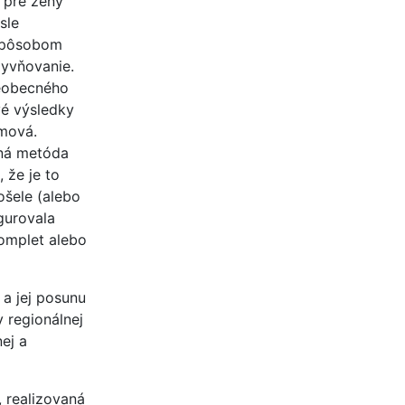
 pre ženy
sle
 spôsobom
lyvňovanie.
šeobecného
vé výsledky
omová.
dná metóda
 že je to
ošele (alebo
gurovala
komplet alebo
 a jej posunu
y regionálnej
ej a
, realizovaná