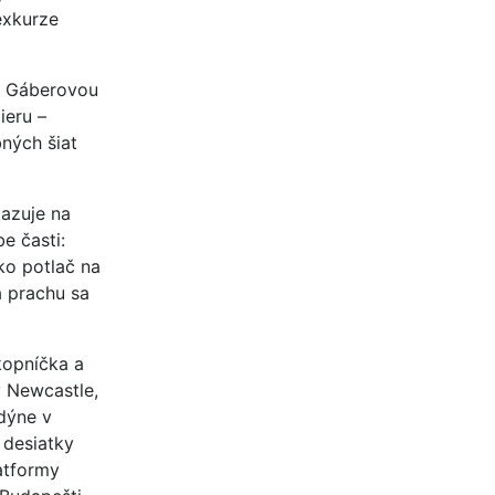
exkurze
u Gáberovou
ieru –
ných šiat
kazuje na
e časti:
ko potlač na
a prachu sa
kopníčka a
v Newcastle,
dýne v
 desiatky
latformy