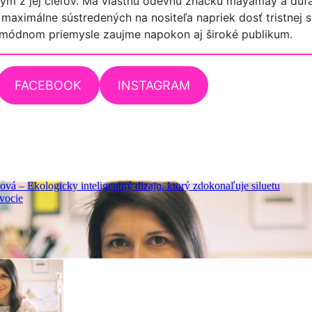
ým z jej cieľov. Má vlastnú odevnú značku mayamay a dúfa
 maximálne sústredených na nositeľa napriek dosť tristnej si
módnom priemysle zaujme napokon aj široké publikum.
FACEBOOK
INSTAGRAM