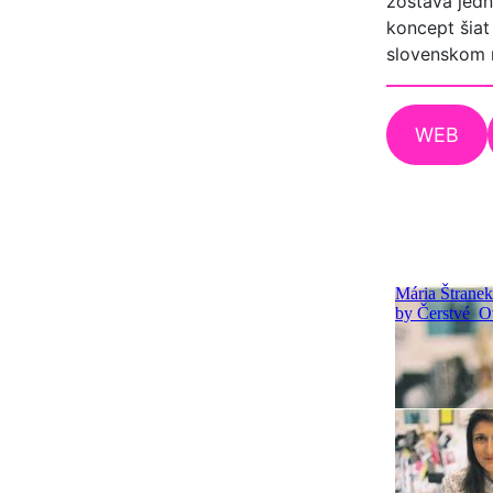
zostáva jedn
koncept šiat
slovenskom 
WEB