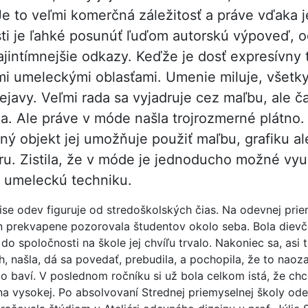
e to veľmi komerčná záležitosť a práve vďaka j
ti je ľahké posunúť ľuďom autorskú výpoveď, 
najintímnejšie odkazy. Keďže je dosť expresívny 
ými umeleckými oblasťami. Umenie miluje, všetk
ejavy. Veľmi rada sa vyjadruje cez maľbu, ale 
la. Ale práve v móde našla trojrozmerné plátno.
ný objekt jej umožňuje použiť maľbu, grafiku al
ru. Zistila, že v móde je jednoducho možné vyu
 umeleckú techniku.
pise odev figuruje od stredoškolských čias. Na odevnej pri
n prekvapene pozorovala študentov okolo seba. Bola dievč
do spoločnosti na škole jej chvíľu trvalo. Nakoniec sa, asi 
, našla, dá sa povedať, prebudila, a pochopila, že to naoza
to baví. V poslednom ročníku si už bola celkom istá, že chc
a vysokej. Po absolvovaní Strednej priemyselnej školy ode