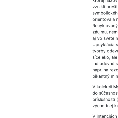
ktorej názov
vznikli preš
symbolického
orientovala 
Recyklovaný 
záujmu, neme
aj vo svete 
Upcyklácia s
tvorby odevu
síce eko, al
iné odevné s
napr. na rez
pikantný min
V kolekcii M
do súčasnost
príslušnosti
východnej ku
V intenciách