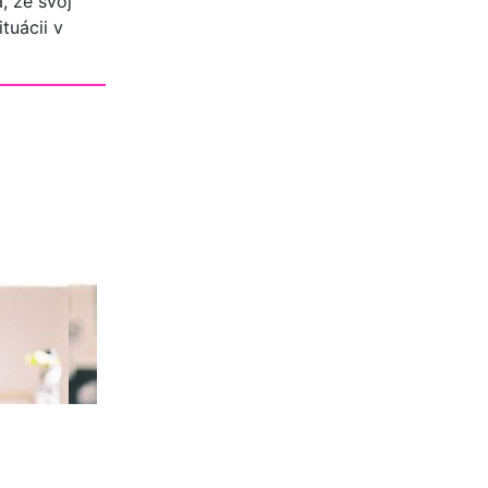
, že svoj
tuácii v