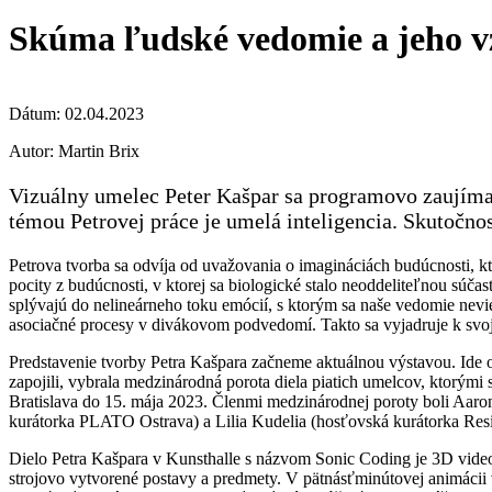
Skúma ľudské vedomie a jeho vz
Dátum:
02.04.2023
Autor:
Martin Brix
Vizuálny umelec Peter Kašpar sa programovo zaujíma o
témou Petrovej práce je umelá inteligencia. Skutočno
Petrova tvorba sa odvíja od uvažovania o imagináciách budúcnosti, k
pocity z budúcnosti, v ktorej sa biologické stalo neoddeliteľnou súča
splývajú do nelineárneho toku emócií, s ktorým sa naše vedomie nevi
asociačné procesy v divákovom podvedomí. Takto sa vyjadruje k svoj
Predstavenie tvorby Petra Kašpara začneme aktuálnou výstavou. Ide 
zapojili, vybrala medzinárodná porota diela piatich umelcov, ktorým
Bratislava do 15. mája 2023. Členmi medzinárodnej poroty boli Aaron
kurátorka PLATO Ostrava) a Lilia Kudelia (hosťovská kurátorka Re
Dielo Petra Kašpara v Kunsthalle s názvom Sonic Coding je 3D video
strojovo vytvorené postavy a predmety. V pätnásťminútovej animácii 