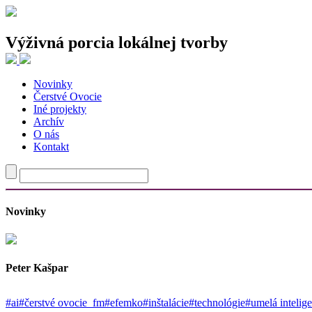
Výživná porcia lokálnej tvorby
Novinky
Najnovšie články
Čerstvé Ovocie
Iné projekty
Traja tvorcovia, jeden spoločný experiment
Archív
Nie je to chaos. Len už nie ste cieľová skupina.
O nás
Odev ako priestor pre vlastný príbeh
Kontakt
Od fotografie cez oblečenie k budovaniu komunít a späť
Tvorba, v ktorej staré materiály rozprávajú nové príbehy
Najnovšie komentáre
Novinky
Peter Kašpar
#ai
#čerstvé ovocie_fm
#efemko
#inštalácie
#technológie
#umelá intelig