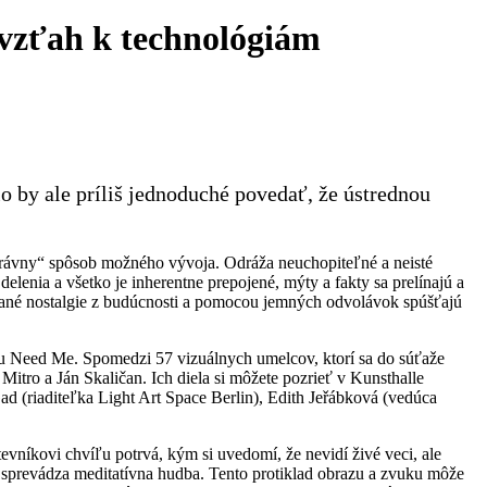
 vzťah k technológiám
o by ale príliš jednoduché povedať, že ústrednou
„správny“ spôsob možného vývoja. Odráža neuchopiteľné a neisté
elenia a všetko je inherentne prepojené, mýty a fakty sa prelínajú a
ované nostalgie z budúcnosti a pomocou jemných odvolávok spúšťajú
u Need Me. Spomedzi 57 vizuálnych umelcov, ktorí sa do súťaže
tro a Ján Skaličan. Ich diela si môžete pozrieť v Kunsthalle
ad (riaditeľka Light Art Space Berlin), Edith Jeřábková (vedúca
níkovi chvíľu potrvá, kým si uvedomí, že nevidí živé veci, ale
o sprevádza meditatívna hudba. Tento protiklad obrazu a zvuku môže