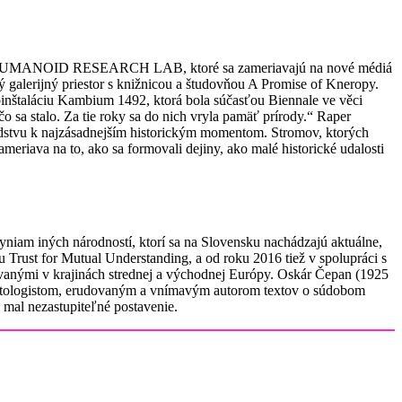
UMANOID RESEARCH LAB, ktoré sa zameriavajú na nové médiá
galerijný priestor s knižnicou a študovňou A Promise of Kneropy.
nštaláciu Kambium 1492, ktorá bola súčasťou Biennale ve věci
sa stalo. Za tie roky sa do nich vryla pamäť prírody.“ Raper
udstvu k najzásadnejším historickým momentom. Stromov, ktorých
eriava na to, ako sa formovali dejiny, ako malé historické udalosti
iam iných národností, ktorí sa na Slovensku nachádzajú aktuálne,
Trust for Mutual Understanding, a od roku 2016 tiež v spolupráci s
anými v krajinách strednej a východnej Európy. Oskár Čepan (1925
antologistom, erudovaným a vnímavým autorom textov o súdobom
 mal nezastupiteľné postavenie.