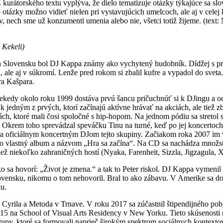
Z kurátorského textu vyplýva, že dielo tematizuje otázky týkajúce sa sl
to otázky možno vidieť nielen pri vystavujúcich umelcoch, ale aj v ce
tov, nech sme už konzumenti umenia alebo nie, všetci totiž žijeme. (te
 Kekeli)
. „Na Slovensku bol DJ Kappa známy ako vychytený hudobník. Dídžej s p
 ale aj v súkromí. Lenže pred rokom si zbalil kufre a vypadol do sveta.
ra Kašpara.
kedy okolo roku 1999 dostáva prvú šancu pričuchnúť si k DJingu a odv
 jedným z prvých, ktorí začínajú aktívne hrávať na akciách, ale tiež 
ch, ktoré mali čosi spoločné s hip-hopom. Na jednom pódiu sa stretol 
 Okrem toho sprevádzal speváčku Tinu na turné, keď po jej koncertoch 
a oficiálnym koncertným DJom tejto skupiny. Začiakom roka 2007 im v
o vlastný album a názvom „Hra sa začína“. Na CD sa nachádza množstv
ež niekoľko zahraničných hostí (Nyaka, Farenheit, Sizzla, Jigzagula,
 sa hovorí: „Život je zmena.“ a tak to Peter riskol. DJ Kappa vymenil 
ovensku, nikomu o tom nehovoril. Bral to ako zábavu. V Amerike sa d
ku.
yrila a Metoda v Trnave. V roku 2017 sa zúčastnil štipendijného poby
5 na School of Visual Arts Residency v New Yorku. Tieto skúsenosti m
stupy, ktoré sa formovali naprieč širokým spektrom sociálnych kontexto