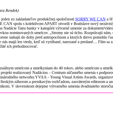
hiara Rendek)
ako jeden zo zakladateľov produkčnej spoločnosti
SORRY WE CAN
a H
 CAN spolu s kolektívom APART otvorili v Bratislave nový nezávislý 
Nadácie Tatra banky v kategórii výtvarné umenie za dokument/videoi
kou nominovaných umelcov. „Stromy nie sú ticho. Rozprávajú nám, čo 
korene siahajú do doby pred antropocénom a ktorých drevo pomohlo ľ
 nás majú len vtedy, keď sú vyrúbané, narezané a predané… Film sa zam
ežité ich prehodnocovať.
izuálnym umelcom a umelkyniam do 40 rokov, alebo umelcom a umelkyn
 projekt realizovaný Nadáciou – Centrum súčasného umenia s podporou 
zinárodného networku YVAA – Young Visual Artists Awards, organizov
so širokým záberom a prenikavým rozhľadom, zasväteným editorom a 
itikom. V slovenskom dejepise výtvarného umenia dvadsiateho storočia