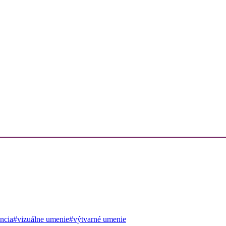
encia
#vizuálne umenie
#výtvarné umenie