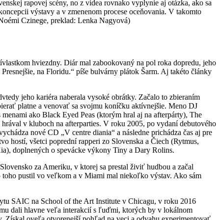
ovenskej rapovej scény, no z videa rovnako vyplynie aj otázka, ako sa
lej koncepcii výstavy a v zmenenom procese oceňovania. V takomto
xt: Noémi Czinege, preklad: Lenka Nagyová)
rívlastkom hviezdny. Diár mal zabookovaný na pol roka dopredu, jeho
 Presnejšie, na Floridu.“ píše bulvárny plátok Šarm. Aj takéto články
tedy jeho kariéra naberala vysoké obrátky. Začalo to zbieraním
zbierať platne a venovať sa svojmu koníčku aktívnejšie. Meno DJ
s menami ako Black Eyed Peas (ktorým hral aj na afterpárty), The
hrával v kluboch na afterparties. V roku 2005, po vydaní debutového
ychádza nové CD „V centre diania“ a následne prichádza čas aj pre
o hostí, všetci poprední rapperi zo Slovenska a Čiech (Rytmus,
 Xia), doplnených o spevácke výkony Tiny a Dary Rolins.
Slovensko za Ameriku, v ktorej sa prestal živiť hudbou a začal
o toho pustil vo veľkom a v Miami mal niekoľko výstav. Ako sám
tu SAIC na School of the Art Institute v Chicagu, v roku 2016
u dali hlavne veľa interakcií s ľuďmi, ktorých by v lokálnom
v. Získal oveľa otvorenejší pohľad na veci a odvahu experimentovať.