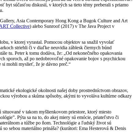
byt súčasťou diskusií, v ktorých sa tieto témy preberali s priamo
u.
u Gallery, Asia Contemporary Hong Kong a Bugok Culture and Art
RT Collective
) alebo Sunroof (2017) v The Java Project v
bu, v ktorej vyrastal. Pomocou objektov sa snažil vyvolať
arkoch striehli či v diaľke neuvidia záblesk čiernych búnd
e stále tu. Peter k tomu dodáva, že: „Od nekonečného opakovania
nych sporoch, až po nedobrovoľné opakovanie bojov s psychickou
 si mohli myslieť, že je dávno preč.“
lematické ekologické okolnosti našej doby prostredníctvom obrazov,
omickou výrobou a skúma spôsoby, akými to vyvoláva kultúrne odkazy
sú situované v takom myšlienkovom priestore, ktorý miesto
lógie”. Pýta sa na to, do akej miery sú emócie, priateľstvo či
materálnom a túžbe po ňom. Technológie a ľudský život sú
ú so sebou materiálno prináša? (kurátori: Ema Hesterová & Denis