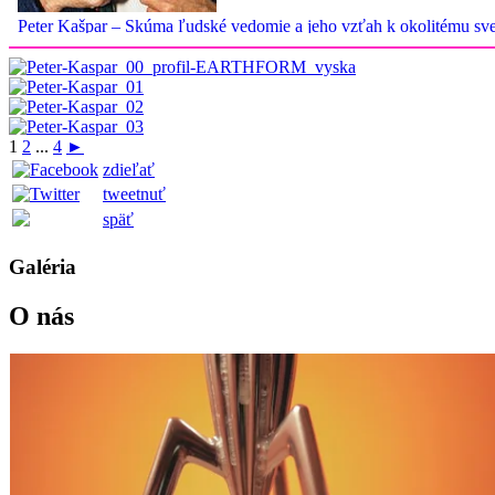
1
2
...
4
►
zdieľať
tweetnuť
späť
Galéria
O nás