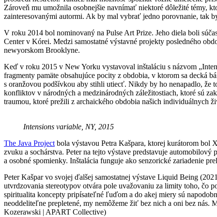
Zároveň mu umožnila osobnejšie navnímať niektoré dôležité témy, kto
zainteresovanými autormi. Ak by mal vybrať jedno porovnanie, tak by 
V roku 2014 bol nominovaný na Pulse Art Prize. Jeho diela boli s
Center v Kórei. Medzi samostatné výstavné projekty posledného obdo
newyorskom Brooklyne.
Keď v roku 2015 v New Yorku vystavoval inštaláciu s názvom „Intens
fragmenty pamäte obsahujúce pocity z obdobia, v ktorom sa decká báli
s oranžovou podšívkou aby stihli utiecť. Nikdy by ho nenapadlo, že t
konfliktov v národných a medzinárodných záležitostiach, ktoré sú z
traumou, ktoré prežili z archaického obdobia našich individuálnych ži
Intensions variable, NY, 2015
The Java Project
bola výstavou Petra Kašpara, ktorej kurátorom bol Xa
zvuku a sochárstva. Peter na tejto výstave predstavuje automobilov
a osobné spomienky. Inštalácia funguje ako senzorické zariadenie pre
Peter Kašpar vo svojej ďalšej samostatnej výstave Liquid Being (2021
utvrdzovania stereotypov otvára pole uvažovaniu za limity toho, čo pov
spiritualita koncepty pripísateľné ľuďom a do akej miery sú napodob
neoddeliteľne prepletené, my nemôžeme žiť bez nich a oni bez nás. 
Kozerawski | APART Collective)