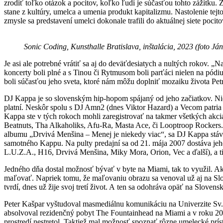
zrodiť toľko otázok a pocitov, koľko ľudí je súčasťou tohto zážitku. 
stane z kultúry, umelca a umenia produkt kapitalizmu. Nastolenie tej
zmysle sa predstavení umelci dokonale trafili do aktuálnej siete poci
Sonic Coding, Kunsthalle Bratislava, inštalácia, 2023 (foto Ján
Je asi ale potrebné vrátiť sa aj do deväťdesiatych a nultých rokov
koncerty boli plné a s Tinou či Rytmusom boli parťáci nielen na pódiu,
boli súčasťou jeho sveta, ktoré nám môžu doplniť mozaiku života Pet
DJ Kappa je so slovenským hip-hopom spájaný od jeho začiatkov. Nie
platní. Neskôr spolu s DJ Amn2 (dnes Viktor Hazard) a Vecom patria k
Kappa ste v tých rokoch mohli zaregistrovať na takmer všetkých akciá
Beatnuts, Tha Alkaholiks, Afu-Ra, Masta Ace, či Looptroop Rockers.
albumu „Drvivá Menšina – Menej je niekedy viac“, sa DJ Kappa stáv
samotného Kappu. Na pulty predajní sa od 21. mája 2007 dostáva jeh
L.U.Z.A., H16, Drvivá Menšina, Miky Mora, Orion, Vec a ďalší), a ti
Jedného dňa dostal možnosť bývať v byte na Miami, tak to využil. Ako
maľovať. Napriek tomu, že maľovaniu obrazu sa venoval už aj na Sl
tvrdí, dnes už žije svoj tretí život. A ten sa odohráva opäť na Slovens
Peter Kašpar vyštudoval masmediálnu komunikáciu na Univerzite Sv. C
absolvoval rezidenčný pobyt The Fountainhead na Miami a v roku 201
prostredí nestretol. Taktiež mal možnosť spoznať rôzne umelecké prí