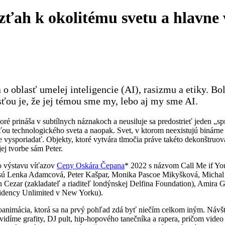
ťah k okolitému svetu a hlavne
 oblasť umelej inteligencie (AI), rasizmu a etiky. Bol
sťou je, že jej témou sme my, lebo aj my sme AI.
toré prináša v subtílnych náznakoch a neusiluje sa predostrieť jeden 
sťou technologického sveta a naopak. Svet, v ktorom neexistujú binárne d
e vysporiadať. Objekty, ktoré vytvára tlmočia práve takéto dekonštru
ej tvorbe sám Peter.
o výstavu víťazov
Ceny Oskára Čepana
* 2022 s názvom Call Me if Yo
i sú Lenka Adamcová, Peter Kašpar, Monika Pascoe Mikyšková, Michal Mi
 Cezar (zakladateľ a riaditeľ londýnskej Delfina Foundation), Amira G
sidency Unlimited v New Yorku).
animácia, ktorá sa na prvý pohľad zdá byť niečím celkom iným. Návštev
vidíme grafity, DJ pult, hip-hopového tanečníka a rapera, pričom vide