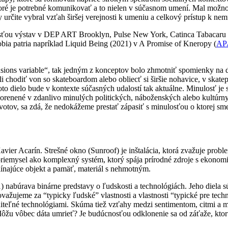
ré je potrebné komunikovať a to nielen v súčasnom umení. Mal možnosť 
určite vybral vzťah širšej verejnosti k umeniu a celkový prístup k nem
účasťou výstav v DEP ART Brooklyn, Pulse New York, Catinca Tabacar
bia patria napríklad Liquid Being (2021) v A Promise of Kneropy (
APA
ions variable“, tak jedným z konceptov bolo zhmotniť spomienky na do
 chodiť von so skateboardom alebo obliecť si širšie nohavice, v skatep
oto dielo bude v kontexte súčasných udalostí tak aktuálne. Minulosť j
akorenené v zdanlivo minulých politických, náboženských alebo kultúr
votov, sa zdá, že nedokážeme prestať zápasiť s minulosťou o ktorej sme
vier Acarín. Strešné okno (Sunroof) je inštalácia, ktorá zvažuje prob
ý priemysel ako komplexný systém, ktorý spája prírodné zdroje s ekon
línajúce objekt a pamäť, materiál s nehmotným.
) nabúrava binárne predstavy o ľudskosti a technológiách. Jeho diela 
ažujeme za “typicky ľudské” vlastnosti a vlastnosti “typické pre techno
niteľné technológiami. Skúma tiež vzťahy medzi sentimentom, citmi a 
Môžu vôbec dáta umrieť? Je budúcnosťou odklonenie sa od záťaže, ktor