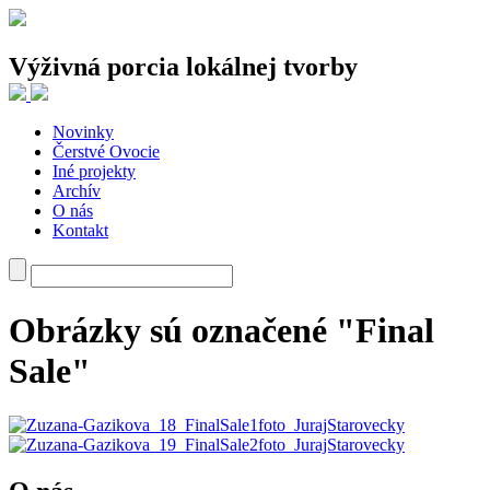
Výživná porcia lokálnej tvorby
Novinky
Najnovšie články
Čerstvé Ovocie
Iné projekty
Traja tvorcovia, jeden spoločný experiment
Archív
Nie je to chaos. Len už nie ste cieľová skupina.
O nás
Odev ako priestor pre vlastný príbeh
Kontakt
Od fotografie cez oblečenie k budovaniu komunít a späť
Tvorba, v ktorej staré materiály rozprávajú nové príbehy
Najnovšie komentáre
Obrázky sú označené "Final
Sale"