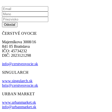
ČERSTVÉ OVOCIE
Majerníkova 3008/16
841 05 Bratislava
IČO: 45734232
DIČ: 2023121298
info@cerstveovocie.sk
SINGULARCH
www.singularch.sk
brix@cerstveovocie.sk
URBAN MARKET
www.urbanmarket.sk
info@urbanmarket.sk