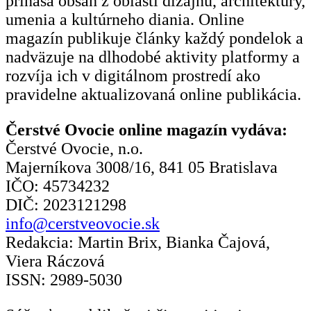
prináša obsah z oblasti dizajnu, architektúry,
umenia a kultúrneho diania. Online
magazín publikuje články každý pondelok a
nadväzuje na dlhodobé aktivity platformy a
rozvíja ich v digitálnom prostredí ako
pravidelne aktualizovaná online publikácia.
Čerstvé Ovocie online magazín vydáva:
Čerstvé Ovocie, n.o.
Majerníkova 3008/16, 841 05 Bratislava
IČO: 45734232
DIČ: 2023121298
info@cerstveovocie.sk
Redakcia: Martin Brix, Bianka Čajová,
Viera Ráczová
ISSN: 2989-5030