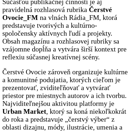
Súčasťou publikačnej činnosti je aj
pravidelná rozhlasová rubrika
Čerstvé
Ovocie_FM
na vlnách Rádia_FM, ktorá
predstavuje tvorivých a kultúrno-
spoločensky aktívnych ľudí a projekty.
Obsah magazínu a rozhlasovej rubriky sa
vzájomne dopĺňa a vytvára širší kontext pre
reflexiu súčasnej kreatívnej scény.
Čerstvé Ovocie zároveň organizuje kultúrne
a komunitné podujatia, ktorých cieľom je
prezentovať, zviditeľňovať a vytvárať
priestor pre miestnych autorov a ich tvorbu.
Najviditeľnejšou aktivitou platformy je
Urban Market
, ktorý sa koná niekoľkokrát
do roka a predstavuje „čerstvý výber“ z
oblasti dizajnu, módy, ilustrácie, umenia a