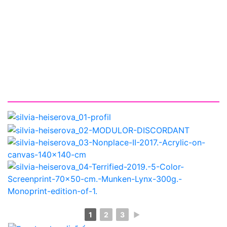
1
2
3
►