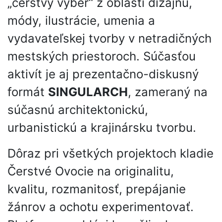
„čerstvý výber“ z oblasti dizajnu,
módy, ilustrácie, umenia a
vydavateľskej tvorby v netradičných
mestských priestoroch. Súčasťou
aktivít je aj prezentačno-diskusný
formát
SINGULARCH
, zameraný na
súčasnú architektonickú,
urbanistickú a krajinársku tvorbu.
Dôraz pri všetkých projektoch kladie
Čerstvé Ovocie na originalitu,
kvalitu, rozmanitosť, prepájanie
žánrov a ochotu experimentovať.