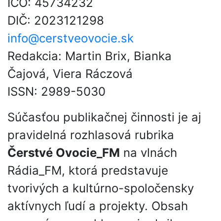
IČO: 45734232
DIČ: 2023121298
info@cerstveovocie.sk
Redakcia: Martin Brix, Bianka
Čajová, Viera Ráczová
ISSN: 2989-5030
Súčasťou publikačnej činnosti je aj
pravidelná rozhlasová rubrika
Čerstvé Ovocie_FM
na vlnách
Rádia_FM, ktorá predstavuje
tvorivých a kultúrno-spoločensky
aktívnych ľudí a projekty. Obsah