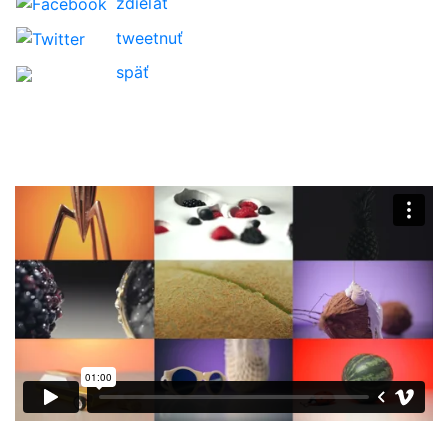
zdieľať
tweetnuť
späť
O nás