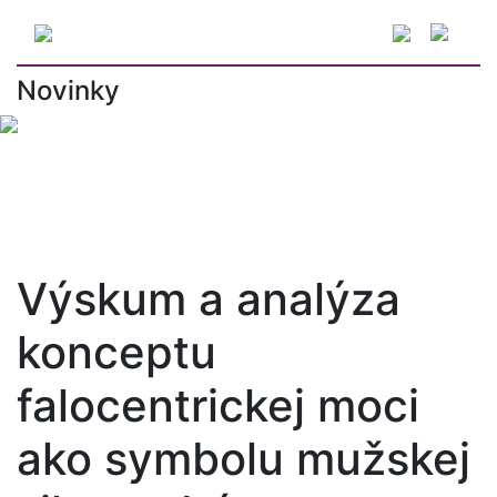
Novinky
#čerstvé ovocie_fm
#efemko
#maľba
#urbanizmus
#výtvarné umenie
Výskum a analýza
konceptu
falocentrickej moci
ako symbolu mužskej