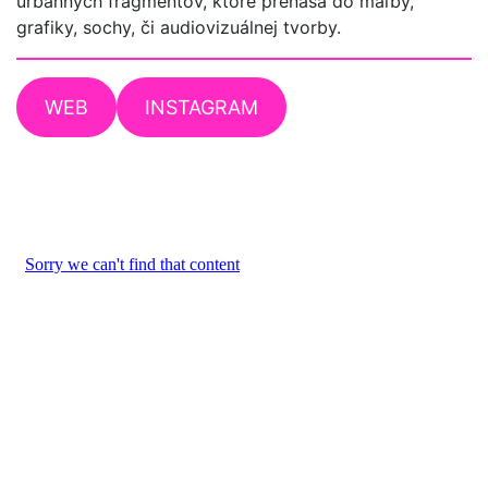
urbánnych fragmentov, ktoré prenáša do maľby,
grafiky, sochy, či audiovizuálnej tvorby.
WEB
INSTAGRAM