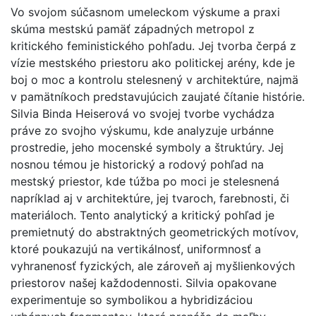
Vo svojom súčasnom umeleckom výskume a praxi
skúma mestskú pamäť západných metropol z
kritického feministického pohľadu. Jej tvorba čerpá z
vízie mestského priestoru ako politickej arény, kde je
boj o moc a kontrolu stelesnený v architektúre, najmä
v pamätníkoch predstavujúcich zaujaté čítanie histórie.
Silvia Binda Heiserová vo svojej tvorbe vychádza
práve zo svojho výskumu, kde analyzuje urbánne
prostredie, jeho mocenské symboly a štruktúry. Jej
nosnou témou je historický a rodový pohľad na
mestský priestor, kde túžba po moci je stelesnená
napríklad aj v architektúre, jej tvaroch, farebnosti, či
materiáloch. Tento analytický a kritický pohľad je
premietnutý do abstraktných geometrických motívov,
ktoré poukazujú na vertikálnosť, uniformnosť a
vyhranenosť fyzických, ale zároveň aj myšlienkových
priestorov našej každodennosti. Silvia opakovane
experimentuje so symbolikou a hybridizáciou