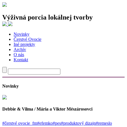
Výživná porcia lokálnej tvorby
Novinky
Najnovšie články
Čerstvé Ovocie
Iné projekty
Traja tvorcovia, jeden spoločný experiment
Archív
Nie je to chaos. Len už nie ste cieľová skupina.
O nás
Odev ako priestor pre vlastný príbeh
Kontakt
Od fotografie cez oblečenie k budovaniu komunít a späť
Tvorba, v ktorej staré materiály rozprávajú nové príbehy
Najnovšie komentáre
Novinky
Debbie & Vilma / Mária a Viktor Mészárosovci
#čerstvé ovocie_fm
#efemko
#pes
#produktový dizajn
#remeslo