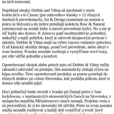
na nich testovaná.
Napríklad obojky Debbie and Vilma sú navrhnuté v troch
kolekciách a to Classic (pre milovníkov klasiky v 12 rôznych
farebných prevedeniach), Art & Design (zameranú na umenie a
prácu so štetcom) a do tretice prinášajú kolekciu Raw & Natural
(orientovanú na zemité farby a surové prevedenie kože). No a nie je
nič lepšie ako domov. K domovu patrí neodmysliteľne pohodlný,
mäkučký a teplý peliešok, ktorý je zároveň dizajnovým prvkom v
interiéri. Debbie & Vilma majú na výber viacero variantov pelechov,
či už klasický okrúhly design, posteľové prevedenie, alebo úkryt v
tvare bazénu. Ponuku neustále rozširujú a vymýšľame nové tvary,
pre ešte väčšie pohodlie a komfort.
Opotrebovaný obojok alebo pelech tejto od Debbie & Vilmy môžu
zákazníci odovzdať na predajni, čím automaticky získajú zľavu na
kúpu nového. Tieto opotrebované produkty sa potom posielajú do
rôznych útulkov po celom Slovensku, kde poslúžia psíkom, ktorí si
domov ešte nestihli nájsť.
Hoci jedinečný butik otvorili v Ivanke pri Dunaji práve v čase
lockdownu, v nepriaznivých ekonomických časoch na Slovensku, z
neúspechu manželia Mészároszovci strach nemajú. Projektu veria a
sú presvedčení, že si ho slovenský trh obľúbi. Preto sa svoju ponuku
snažia neustále rozširovať a každý deň vymýšľať a tvoriť nové