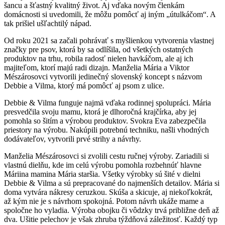
šancu a šťastný kvalitný život. Aj vďaka novým členkám
domácnosti si uvedomili, že môžu pomôcť aj iným „útulkáčom“. A
tak prišiel ušľachtilý nápad.
Od roku 2021 sa začali pohrávať s myšlienkou vytvorenia vlastnej
značky pre psov, ktorá by sa odlíšila, od všetkých ostatných
produktov na trhu, robila radosť nielen havkáčom, ale aj ich
majiteľom, ktorí majú radi dizajn. Manželia Mária a Viktor
Mészárosovci vytvorili jedinečný slovenský koncept s názvom
Debbie a Vilma, ktorý má pomôcť aj psom z ulice.
Debbie & Vilma funguje najmä vďaka rodinnej spolupráci. Mária
presvedčila svoju mamu, ktorá je dlhoročná krajčírka, aby jej
pomohla so šitím a výrobou produktov. Svokra Eva zabezpečila
priestory na výrobu. Nakúpili potrebnú techniku, našli vhodných
dodávateľov, vytvorili prvé strihy a návrhy.
Manželia Mészárosovci si zvolili cestu ručnej výroby. Zariadili si
vlastnú dielňu, kde im celú výrobu pomohla rozbehnúť hlavne
Máriina mamina Mária staršia. Všetky výrobky sú šité v dielni
Debbie & Vilma a sú prepracované do najmenších detailov. Mária si
doma vytvára nákresy ceruzkou. Skúša a skicuje, aj niekoľkokrát,
až kým nie je s návrhom spokojná. Potom návrh ukáže mame a
spoločne ho vyladia. Výroba obojku či vôdzky trvá približne deň až
dva. Ušitie pelechov je však zhruba týždňová záležitosť. Každý typ