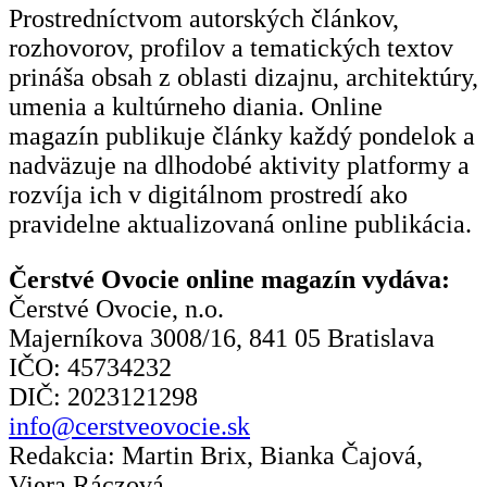
Prostredníctvom autorských článkov,
rozhovorov, profilov a tematických textov
prináša obsah z oblasti dizajnu, architektúry,
umenia a kultúrneho diania. Online
magazín publikuje články každý pondelok a
nadväzuje na dlhodobé aktivity platformy a
rozvíja ich v digitálnom prostredí ako
pravidelne aktualizovaná online publikácia.
Čerstvé Ovocie online magazín vydáva:
Čerstvé Ovocie, n.o.
Majerníkova 3008/16, 841 05 Bratislava
IČO: 45734232
DIČ: 2023121298
info@cerstveovocie.sk
Redakcia: Martin Brix, Bianka Čajová,
Viera Ráczová