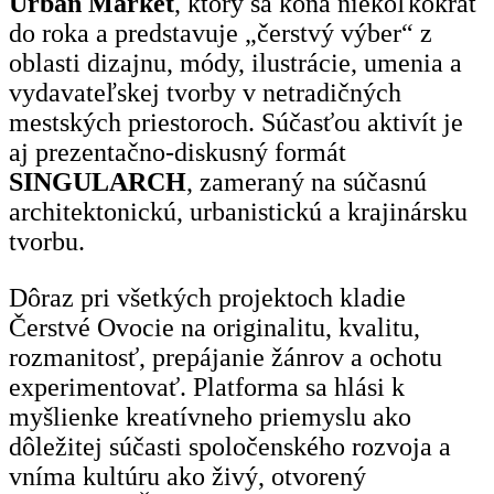
Urban Market
, ktorý sa koná niekoľkokrát
do roka a predstavuje „čerstvý výber“ z
oblasti dizajnu, módy, ilustrácie, umenia a
vydavateľskej tvorby v netradičných
mestských priestoroch. Súčasťou aktivít je
aj prezentačno-diskusný formát
SINGULARCH
, zameraný na súčasnú
architektonickú, urbanistickú a krajinársku
tvorbu.
Dôraz pri všetkých projektoch kladie
Čerstvé Ovocie na originalitu, kvalitu,
rozmanitosť, prepájanie žánrov a ochotu
experimentovať. Platforma sa hlási k
myšlienke kreatívneho priemyslu ako
dôležitej súčasti spoločenského rozvoja a
vníma kultúru ako živý, otvorený