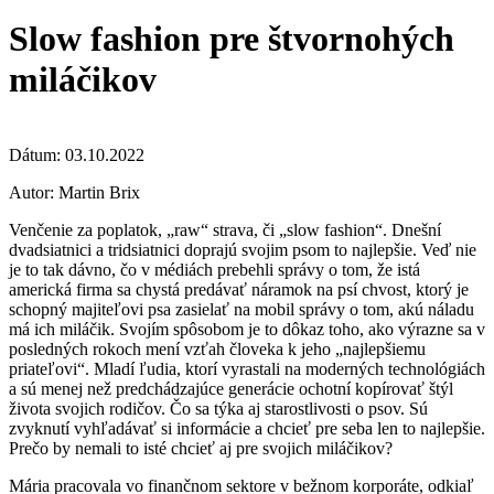
Slow fashion pre štvornohých
miláčikov
Dátum:
03.10.2022
Autor:
Martin Brix
Venčenie za poplatok, „raw“ strava, či „slow fashion“. Dnešní
dvadsiatnici a tridsiatnici doprajú svojim psom to najlepšie. Veď nie
je to tak dávno, čo v médiách prebehli správy o tom, že istá
americká firma sa chystá predávať náramok na psí chvost, ktorý je
schopný majiteľovi psa zasielať na mobil správy o tom, akú náladu
má ich miláčik. Svojím spôsobom je to dôkaz toho, ako výrazne sa v
posledných rokoch mení vzťah človeka k jeho „najlepšiemu
priateľovi“. Mladí ľudia, ktorí vyrastali na moderných technológiách
a sú menej než predchádzajúce generácie ochotní kopírovať štýl
života svojich rodičov. Čo sa týka aj starostlivosti o psov. Sú
zvyknutí vyhľadávať si informácie a chcieť pre seba len to najlepšie.
Prečo by nemali to isté chcieť aj pre svojich miláčikov?
Mária pracovala vo finančnom sektore v bežnom korporáte, odkiaľ