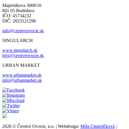
Majerníkova 3008/16
841 05 Bratislava
IČO: 45734232
DIČ: 2023121298
info@cerstveovocie.sk
SINGULARCH
www.singularch.sk
brix@cerstveovocie.sk
URBAN MARKET
www.urbanmarket.sk
info@urbanmarket.sk
2026 © Čerstvé Ovocie, n.o. | Webdesign:
Miša Chmelíčková
|