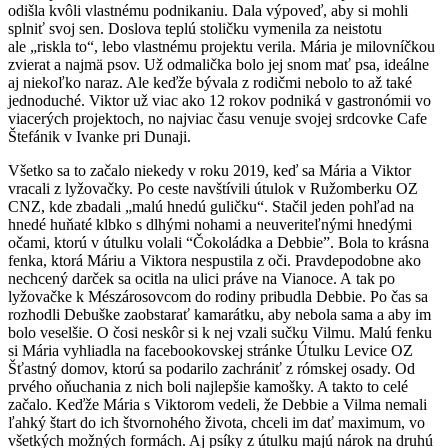
odišla kvôli vlastnému podnikaniu. Dala výpoveď, aby si mohli
splniť svoj sen. Doslova teplú stoličku vymenila za neistotu
ale „riskla to“, lebo vlastnému projektu verila. Mária je milovníčkou
zvierat a najmä psov. Už odmalička bolo jej snom mať psa, ideálne
aj niekoľko naraz. Ale keďže bývala z rodičmi nebolo to až také
jednoduché. Viktor už viac ako 12 rokov podniká v gastronómii vo
viacerých projektoch, no najviac času venuje svojej srdcovke Cafe
Štefánik v Ivanke pri Dunaji.
Všetko sa to začalo niekedy v roku 2019, keď sa Mária a Viktor
vracali z lyžovačky. Po ceste navštívili útulok v Ružomberku OZ
CNZ, kde zbadali „malú hnedú guličku“. Stačil jeden pohľad na
hnedé huňaté klbko s dlhými nohami a neuveriteľnými hnedými
očami, ktorú v útulku volali “Čokoládka a Debbie”. Bola to krásna
fenka, ktorá Máriu a Viktora nespustila z oči. Pravdepodobne ako
nechcený darček sa ocitla na ulici práve na Vianoce. A tak po
lyžovačke k Mészárosovcom do rodiny pribudla Debbie. Po čas sa
rozhodli Debuške zaobstarať kamarátku, aby nebola sama a aby im
bolo veselšie. O čosi neskôr si k nej vzali sučku Vilmu. Malú fenku
si Mária vyhliadla na facebookovskej stránke Útulku Levice OZ
Šťastný domov, ktorú sa podarilo zachrániť z rómskej osady. Od
prvého oňuchania z nich boli najlepšie kamošky. A takto to celé
začalo. Keďže Mária s Viktorom vedeli, že Debbie a Vilma nemali
ľahký štart do ich štvornohého života, chceli im dať maximum, vo
všetkých možných formách. Aj psíky z útulku majú nárok na druhú