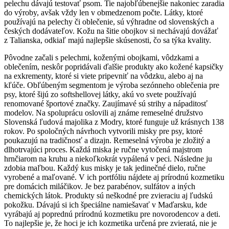
pelechu dávajú testovať psom. Tie najobľúbenejšie nakoniec zaradia
do výroby, avšak vždy len v obmedzenom počte. Látky, ktoré
používajú na pelechy či oblečenie, sú výhradne od slovenských a
českých dodávateľov. Kožu na šitie obojkov si nechávajú dovážať
z Talianska, odkiaľ majú najlepšie skúsenosti, čo sa týka kvality.
Pôvodne začali s pelechmi, koženými obojkami, vôdzkami a
oblečením, neskôr popridávali ďalšie produkty ako kožené kapsičky
na exkrementy, ktoré si viete pripevniť na vôdzku, alebo aj na
kľúče. Obľúbeným segmentom je výroba sezónneho oblečenia pre
psy, ktoré šijú zo softshellovej látky, akú vo svete používajú
renomované športové značky. Zaujímavé sú strihy a nápaditosť
modelov. Na spoluprácu oslovili aj známe remeselné družstvo
Slovenská ľudová majolika z Modry, ktoré funguje už krásnych 138
rokov. Po spoločných návrhoch vytvorili misky pre psy, ktoré
poukazujú na tradičnosť a dizajn. Remeselná výroba je zložitý a
dlhotrvajúci proces. Každá miska je ručne vytočená majstrom
hrnčiarom na kruhu a niekoľkokrát vypálená v peci. Následne ju
zdobia maľbou. Každý kus misky je tak jedinečné dielo, ručne
vyrobené a maľované. V ich portfóliu nájdete aj prírodnú kozmetiku
pre domácich miláčikov. Je bez parabénov, sulfátov a iných
chemických látok. Produkty sú neškodné pre zvieraciu aj ľudskú
pokožku. Dávajú si ich špeciálne namiešavať v Maďarsku, kde
vyrábajú aj poprednú prírodnú kozmetiku pre novorodencov a deti.
To najlepšie je, že hoci je ich kozmetika určená pre zvieratá, nie je