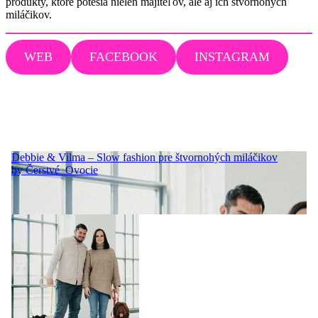
produkty, ktoré potešia nielen majiteľov, ale aj ich štvornohých
miláčikov.
WEB
FACEBOOK
INSTAGRAM