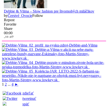
1
2
...
4
►
zdieľať
tweetnuť
späť