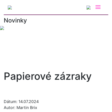
Novinky
#čerstvé ovocie_fm
#dizajn
#efemko
#interiérový dizajn
#móda
#prateľný papier
#produktový dizajn
#Taliansko
Papierové zázraky
Dátum:
14.07.2024
Autor:
Martin Brix