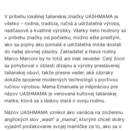
V príbehu lokálnej talianskej značky UASHMAMA je
všetko – rodina, tradícia, ručná a udržateľná výroba,
nadčasové a kvalitné výrobky. Všetky tieto hodnoty sú
v príbehu značky od počiatku, možno ešte predtým,
ako sa pojmy ako pomalá a udržateľná móda dostali
do našej slovnej zásoby. Zakladateľ a hlava rodiny
Marco Marconi by to totiž ani inak nevedel. Celý život
sa pohyboval v oblasti dizajnu a výroby preslávenej
talianskej obuvi, takže presne vedel, aké zázraky
dokáže spojenie moderných technológií s poctivou
ručnou výrobou. Mama Emanuela je inšpiráciou pre
názov UASHMAMA je venovaná kultovej talianskej
matke, ktorá sa s láskou stará o svoju rodinu.
Názov UASHMAMA vznikol ako variácia na zloženinu
anglických slov „wash“ a „mama“, ktorými chceli dcéry
vyjadriť poďakovanie svojej mamičke za to, ako sa o