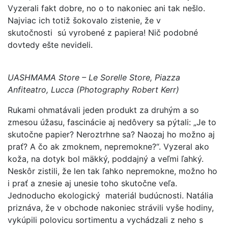
Vyzerali fakt dobre, no o to nakoniec ani tak nešlo.
Najviac ich totiž šokovalo zistenie, že v
skutočnosti sú vyrobené z papiera! Nič podobné
dovtedy ešte nevideli.
UASHMAMA Store – Le Sorelle Store, Piazza
Anfiteatro, Lucca (Photography Robert Kerr)
Rukami ohmatávali jeden produkt za druhým a so
zmesou úžasu, fascinácie aj nedôvery sa pýtali: „Je to
skutočne papier? Neroztrhne sa? Naozaj ho možno aj
prať? A čo ak zmoknem, nepremokne?“. Vyzeral ako
koža, na dotyk bol mäkký, poddajný a veľmi ľahký.
Neskôr zistili, že len tak ľahko nepremokne, možno ho
i prať a znesie aj unesie toho skutočne veľa.
Jednoducho ekologický materiál budúcnosti. Natália
priznáva, že v obchode nakoniec strávili vyše hodiny,
vykúpili polovicu sortimentu a vychádzali z neho s