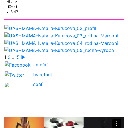
1
2
...
5
►
zdieľať
tweetnuť
späť
O nás