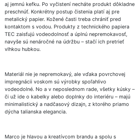
aj jemnú kefku. Po vyčistení necháte produkt dôkladne
preschnúť. Konkrétny postup čistenia platí aj pre
metalický papier. Kožené časti treba chrániť pred
kontaktom s vodou. Produkty z technického papiera
TEC zaisťujú vodeodolnosť a úplnú nepremokavosť,
navyše sú nenáročné na údržbu – stačí ich pretrieť
vlhkou hubkou.
Materiál nie je nepremokavý, ale vďaka povrchovej
impregnácii voskom sú výrobky spoľahlivo
vodeodolné. No a v neposlednom rade, všetky kúsky –
či už ide o kabelky alebo doplnky do interiéru – majú
minimalistický a nadčasový dizajn, z ktorého priamo
dýcha talianska elegancia.
Marco je hlavou a kreatívcom brandu a spolu s