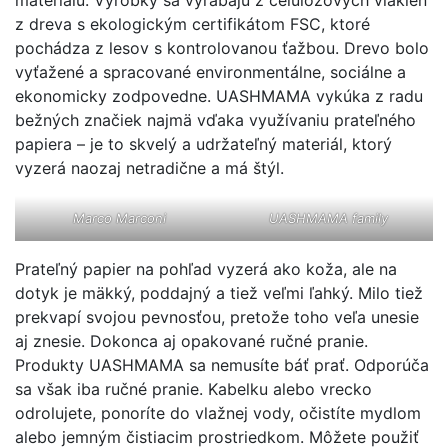
z dreva s ekologickým certifikátom FSC, ktoré
pochádza z lesov s kontrolovanou ťažbou. Drevo bolo
vyťažené a spracované environmentálne, sociálne a
ekonomicky zodpovedne. UASHMAMA vykúka z radu
bežných značiek najmä vďaka využívaniu prateľného
papiera – je to skvelý a udržateľný materiál, ktorý
vyzerá naozaj netradične a má štýl.
Marco Marconi
UASHMAMA family
Prateľný papier na pohľad vyzerá ako koža, ale na
dotyk je mäkký, poddajný a tiež veľmi ľahký. Milo tiež
prekvapí svojou pevnosťou, pretože toho veľa unesie
aj znesie. Dokonca aj opakované ručné pranie.
Produkty UASHMAMA sa nemusíte báť prať. Odporúča
sa však iba ručné pranie. Kabelku alebo vrecko
odrolujete, ponoríte do vlažnej vody, očistíte mydlom
alebo jemným čistiacim prostriedkom. Môžete použiť