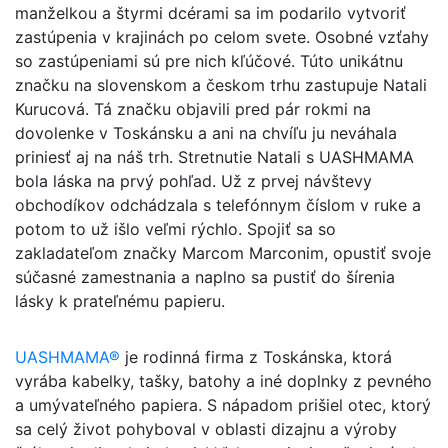
manželkou a štyrmi dcérami sa im podarilo vytvoriť
zastúpenia v krajinách po celom svete. Osobné vzťahy
so zastúpeniami sú pre nich kľúčové. Túto unikátnu
značku na slovenskom a českom trhu zastupuje Natali
Kurucová. Tá značku objavili pred pár rokmi na
dovolenke v Toskánsku a ani na chvíľu ju neváhala
priniesť aj na náš trh. Stretnutie Natali s UASHMAMA
bola láska na prvý pohľad. Už z prvej návštevy
obchodíkov odchádzala s telefónnym číslom v ruke a
potom to už išlo veľmi rýchlo. Spojiť sa so
zakladateľom značky Marcom Marconim, opustiť svoje
súčasné zamestnania a naplno sa pustiť do šírenia
lásky k prateľnému papieru.
UASHMAMA®
je rodinná firma z Toskánska, ktorá
vyrába kabelky, tašky, batohy a iné doplnky z pevného
a umývateľného papiera. S nápadom prišiel otec, ktorý
sa celý život pohyboval v oblasti dizajnu a výroby