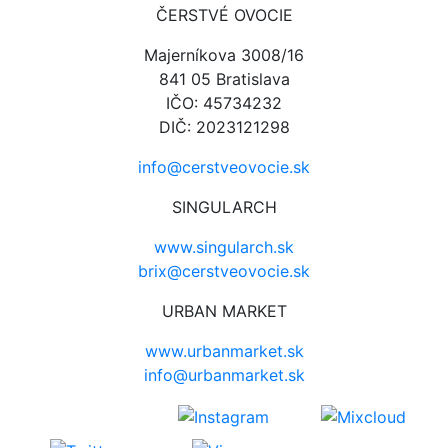
ČERSTVÉ OVOCIE
Majerníkova 3008/16
841 05 Bratislava
IČO: 45734232
DIČ: 2023121298
info@cerstveovocie.sk
SINGULARCH
www.singularch.sk
brix@cerstveovocie.sk
URBAN MARKET
www.urbanmarket.sk
info@urbanmarket.sk