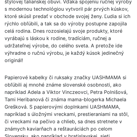
štýlovej talianskej obuvi. Vďaka spojeniu ručnej výroby
s modernou technológiou vytvoril pár prvých kúskov,
ktoré skúsil predať v obchode svojej ženy. Ľudia si ich
rýchlo obľúbili, a tak sa do výroby postupne zapojila
celá rodina. Dnes rozosielajú svoje produkty, ktoré
vyrábajú s láskou k rodine, tradíciám, ručnej a
udržateľnej výrobe, do celého sveta. A pretože ide
výhradne o ručnú výrobu, je každý kúsok jedinečný
originál!
Papierové kabelky či ruksaky značky UASHMAMA si
obľúbili aj mnohé známe slovenské osobnosti, ako
napríklad Adela a Viktor Vinczeovci, Petra Polnišová,
Tami Heribanová či známa mama-blogerka Michaela
Grešková. S papierovými doplnkami UASHMAMA,
napríklad s úložnými vreckami, prestieraniami na stôl,
či vreckami na pečivo a chlieb, sa dnes stretnete v
známych kaviarňach a reštauráciách po celom
Slovensku, ako napríklad v bratislavskej sieti