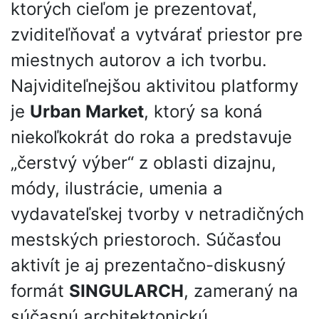
ktorých cieľom je prezentovať,
zviditeľňovať a vytvárať priestor pre
miestnych autorov a ich tvorbu.
Najviditeľnejšou aktivitou platformy
je
Urban Market
, ktorý sa koná
niekoľkokrát do roka a predstavuje
„čerstvý výber“ z oblasti dizajnu,
módy, ilustrácie, umenia a
vydavateľskej tvorby v netradičných
mestských priestoroch. Súčasťou
aktivít je aj prezentačno-diskusný
formát
SINGULARCH
, zameraný na
súčasnú architektonickú,