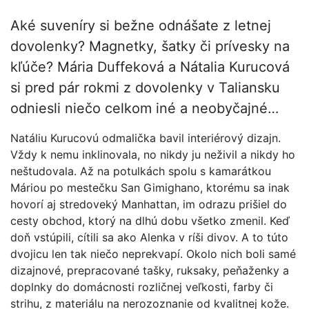
Aké suveníry si bežne odnášate z letnej
dovolenky? Magnetky, šatky či prívesky na
kľúče? Mária Duffeková a Nátalia Kurucová
si pred pár rokmi z dovolenky v Taliansku
odniesli niečo celkom iné a neobyčajné…
Natáliu Kurucovú odmalička bavil interiérový dizajn.
Vždy k nemu inklinovala, no nikdy ju neživil a nikdy ho
neštudovala. Až na potulkách spolu s kamarátkou
Máriou po mestečku San Gimighano, ktorému sa inak
hovorí aj stredoveký Manhattan, im odrazu prišiel do
cesty obchod, ktorý na dlhú dobu všetko zmenil. Keď
doň vstúpili, cítili sa ako Alenka v ríši divov. A to túto
dvojicu len tak niečo neprekvapí. Okolo nich boli samé
dizajnové, prepracované tašky, ruksaky, peňaženky a
doplnky do domácnosti rozličnej veľkosti, farby či
strihu, z materiálu na nerozoznanie od kvalitnej kože.