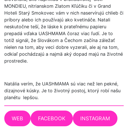
MONDIEU, nitrianskom Zlatom Kľúčiku či v Grand
Hoteli Starý Smokovec vám v nich naservírujú chlieb či
príbory alebo ich používajú ako kvetináče. Natali
neskutočne teší, že láske k prateľnému papieru
prepadá vďaka UASHMAMA čoraz viac ľudí. Je to
totiž signál, že Slovákom a Čechom začína záležať
nielen na tom, aby veci dobre vyzerali, ale aj na tom,
odkiaľ pochádzajú a najmä aký dopad majú na životné
prostredie.
Natália verím, že UASHMAMA sú viac než len pekné,
dizajnové kúsky. Je to životný postoj, ktorý robí našu
planétu lepšou.
WEB
FACEBOOK
INSTAGRAM