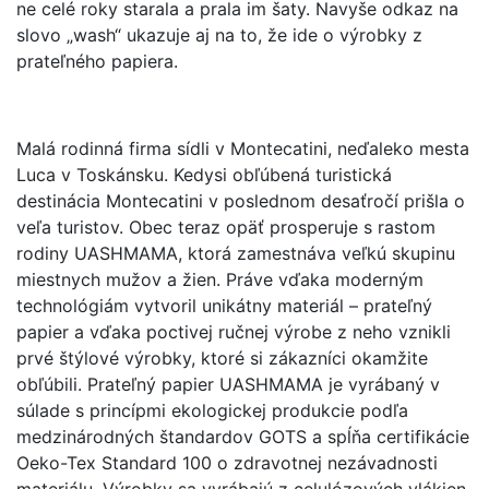
ne celé roky starala a prala im šaty. Navyše odkaz na
slovo „wash“ ukazuje aj na to, že ide o výrobky z
prateľného papiera.
Malá rodinná firma sídli v Montecatini, neďaleko mesta
Luca v Toskánsku. Kedysi obľúbená turistická
destinácia Montecatini v poslednom desaťročí prišla o
veľa turistov. Obec teraz opäť prosperuje s rastom
rodiny UASHMAMA, ktorá zamestnáva veľkú skupinu
miestnych mužov a žien. Práve vďaka moderným
technológiám vytvoril unikátny materiál – prateľný
papier a vďaka poctivej ručnej výrobe z neho vznikli
prvé štýlové výrobky, ktoré si zákazníci okamžite
obľúbili. Prateľný papier UASHMAMA je vyrábaný v
súlade s princípmi ekologickej produkcie podľa
medzinárodných štandardov GOTS a spĺňa certifikácie
Oeko-Tex Standard 100 o zdravotnej nezávadnosti
materiálu. Výrobky sa vyrábajú z celulózových vlákien