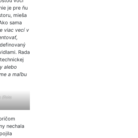
osťou voči
ie je pre ňu
storu, mieša
. Ako sama
 viac vecí v
entovať,
 definovaný
vidlami. Rada
 technickej
by alebo
ame a maľbu
 (foto
 pričom
rny nechala
pojila