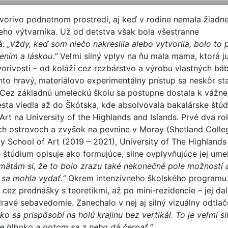
tvorivo podnetnom prostredí, aj keď v rodine nemala žiadn
eho výtvarníka. Už od detstva však bola všestranne
á:
„Vždy, keď som niečo nakreslila alebo vytvorila, bolo to 
ním a láskou.“
Veľmi silný vplyv na ňu mala mama, ktorá ju
vorivosti – od koláží cez rezbárstvo a výrobu vlastných báb
nto hravý, materiálovo experimentálny prístup sa neskôr s
. Cez základnú umeleckú školu sa postupne dostala k vážne
cesta viedla až do Škótska, kde absolvovala bakalárske štú
Art na University of the Highlands and Islands. Prvé dva rok
h ostrovoch a zvyšok na pevnine v Moray (Shetland Colle
y School of Art (2019 – 2021), University of The Highlands 
 štúdium opisuje ako formujúce, silne ovplyvňujúce jej ume
mätám si, že to bolo zrazu také nekonečné pole možností 
sa mohla vydať.“
Okrem intenzívneho školského programu
cez prednášky s teoretikmi, až po mini-rezidencie – jej da
ravé sebavedomie. Zanechalo v nej aj silný vizuálny odtla
ko sa prispôsobí na holú krajinu bez vertikál. To je veľmi s
e hlboko a potom sa z neho dá čerpať.“