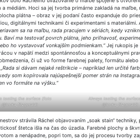
kov bolo Ráchelino uvažovanie o maľbe spojené s otvoren
a médiám. Hoci sa jej tvorba primárne zakladá na maľbe, n
 plocha plátna – obraz v jej podaní často expanduje do prie
fiou, digitálnymi technikami či experimentami s materiálmi
riavam sa na maľbu, rada pracujem v sériách, kedy vznikne
. Baví ma testovať povrch plátna, jeho priľnavosť, experim
alebo ho vystavovať vonkajším podmienkam.“
Jej rukopis je
prácou v napätí medzi spontánnosťou a konceptuálnymi pra
 obmedzenia, či už vo forme farebnej palety, formátu alebo
:
„Rada si dávam nejaké reštrikcie – napríklad len určité far
kedy som kopírovala najúspešnejší pomer strán na Instagr
len vo formáte na výšku.“
s testing the surface (foto
Always testing the surface
@lenka_fitzgerald)
@lenka_fitzgerald)
estrov strávila Ráchel objavovaním „soak stain“ techniky,
tickosť štetca išla na čas do úzadia. Farebné plochy a škv
ivotom a nenápadne, popri tom, sa do jej procesu tvorby za