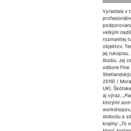
Vyrastala v 
profesionáln
podporovan
veľkým nadše
rozmanitej t
objektov. Te
jej rukopisu
štúdiu. Jej 
odbore Fine 
Shetlandskýc
2019) / Mora
UK). Škótske
aj výraz.
„Pa
ktorými som 
workshopov, 
slobodu a zd
krajiny:
„To o
ktorý zostan