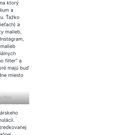
 na ktorý
dium a
vu. Ťažko
ieťach) a
ty malieb,
 Instagram,
 malieb
iálnych
o filter“ a
toré majú buď
dne miesto
 filter
lárskeho
ulácii.
stredkovanej
ečnej