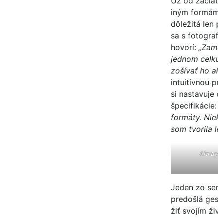
Už od začiat
iným formám 
dôležitá len
sa s fotogra
hovorí:
„Zame
jednom celku
zošívať ho 
intuitívnou 
si nastavuje
špecifikácie
formáty. Nie
som tvorila 
Alway
Jeden zo sem
predošlá ges
žiť svojím ž