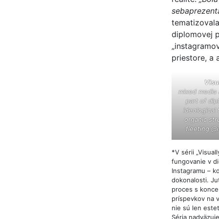
sebaprezentá
tematizovala
diplomovej p
„instagramov
priestore, a 
Visu
mixed media 
part of di
ideological
organic str
fleeting
@i
*V sérii „Visual
fungovanie v dig
Instagramu – kd
dokonalosti. Ju
proces s koncep
príspevkov na 
nie sú len este
Séria nadväzuje