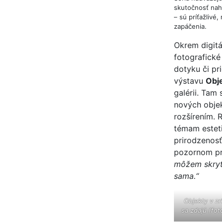
skutočnosť nahr
– sú príťažlivé
zapáčenia.
Okrem digitá
fotografické
dotyku či pri
výstavu
Obje
galérii. Tam
nových objek
rozšírením. 
témam esteti
prirodzenos
pozornom p
môžem skryť 
sama.“
Objekty v zr
sa zdajú (fot