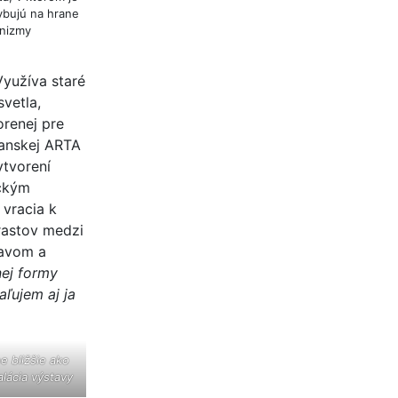
ybujú na hrane
anizmy
Využíva staré
vetla,
orenej pre
anskej ARTA
ytvorení
ickým
 vracia k
rastov medzi
bavom a
nej formy
aľujem aj ja
e bližšie ako
alácia výstavy