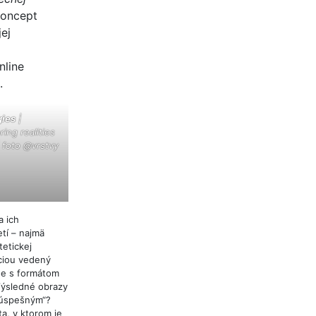
oncept
jej
a
nline
.
gies
|
ing realities
| foto @vrstvy
a ich
etí – najmä
tetickej
íciou vedený
dne s formátom
Výsledné obrazy
 „úspešným“?
ta, v ktorom je