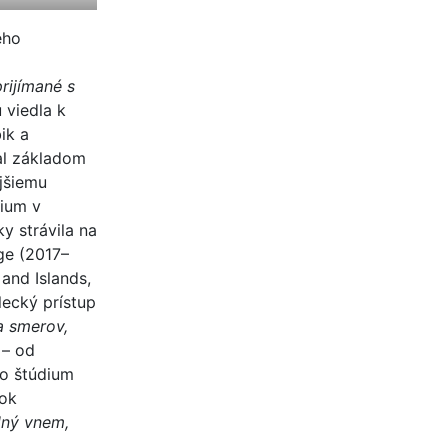
eho
prijímané s
 viedla k
ik a
tal základom
jšiemu
dium v
y strávila na
ge (2017–
and Islands,
lecký prístup
a smerov,
 – od
lo štúdium
čok
ilný vnem,