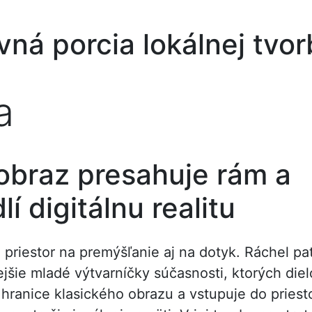
vná porcia lokálnej tvor
a
lánky
tvorcovia, jeden spoločný experiment
 to chaos. Len už nie ste cieľová skupina.
ko priestor pre vlastný príbeh
obraz presahuje rám a
ografie cez oblečenie k budovaniu komunít a späť
, v ktorej staré materiály rozprávajú nové príbehy
lí digitálnu realitu
komentáre
priestor na premýšľanie aj na dotyk. Ráchel pa
jšie mladé výtvarníčky súčasnosti, ktorých diel
hranice klasického obrazu a vstupuje do priest