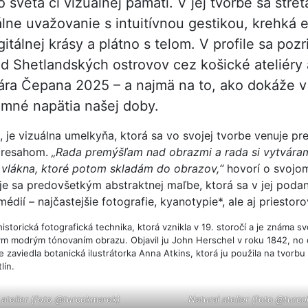
o sveta či vizuálnej pamäti. V jej tvorbe sa stre
ne uvažovanie s intuitívnou gestikou, krehká e
igitálnej krásy a plátno s telom. V profile sa poz
od Shetlandských ostrovov cez košické ateliéry
ra Čepana 2025 – a najmä na to, ako dokáže v
emné napätia našej doby.
, je vizuálna umelkyňa, ktorá sa vo svojej tvorbe venuje pr
 presahom.
„Rada premýšľam nad obrazmi a rada si vytváram
 vlákna, ktoré potom skladám do obrazov,“
hovorí o svojom
je sa predovšetkým abstraktnej maľbe, ktorá sa v jej podaní
édií – najčastejšie fotografie, kyanotypie*, ale aj priestoro
istorická fotografická technika, ktorá vznikla v 19. storočí a je známa sv
kým modrým tónovaním obrazu. Objavil ju John Herschel v roku 1842, no
e zaviedla botanická ilustrátorka Anna Atkins, ktorá ju použila na tvorbu
lín.
 atelier (foto @turcokmarek)
Natural atelier (foto @turc