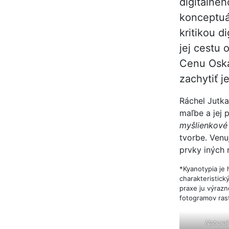
digitálneh
konceptuál
kritikou d
jej cestu 
Cenu Oská
zachytiť j
Ráchel Jutka
maľbe a jej
myšlienkové
tvorbe. Venu
prvky iných m
*Kyanotypia je h
charakteristic
praxe ju výrazn
fotogramov rast
Natural