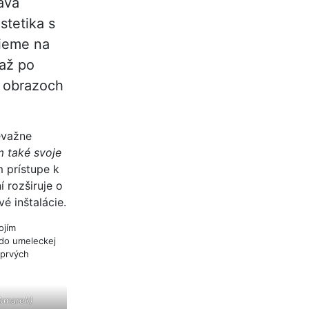
táva
stetika s
rieme na
 až po
 obrazoch
evažne
 také svoje
 prístupe k
 rozširuje o
vé inštalácie.
ojím
 do umeleckej
 prvých
okmarek)