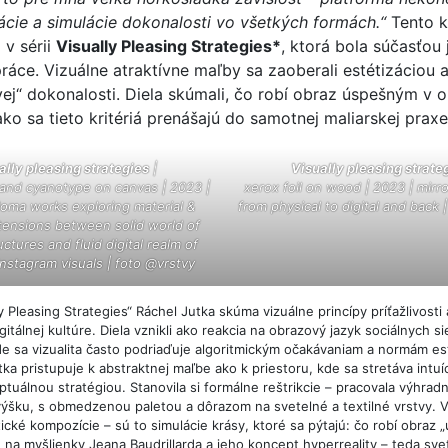
cie a simulácie dokonalosti vo všetkých formách.“
Tento k
 v sérii
Visually Pleasing Strategies*
, ktorá bola súčasťou 
ráce. Vizuálne atraktívne maľby sa zaoberali estétizáciou 
ej“ dokonalosti. Diela skúmali, čo robí obraz úspešným v o
ako sa tieto kritériá prenášajú do samotnej maliarskej praxe
ally pleasing strategies
|
Visually pleasing strate
and cyanotype on canvas | 2023 |
xerox foil on wood | 2023 | mirror
ploma works exploring material &
from physical to digital and back 
 tensions between solid world of
uctures and fluid digital realm of
nstagram
visuals | foto @vrstvy
ly Pleasing Strategies“ Ráchel Jutka skúma vizuálne princípy príťažlivosti 
itálnej kultúre. Diela vznikli ako reakcia na obrazový jazyk sociálnych si
e sa vizualita často podriaďuje algoritmickým očakávaniam a normám es
tka pristupuje k abstraktnej maľbe ako k priestoru, kde sa stretáva intu
tuálnou stratégiou. Stanovila si formálne reštrikcie – pracovala výhra
výšku, s obmedzenou paletou a dôrazom na svetelné a textilné vrstvy. 
tické kompozície – sú to simulácie krásy, ktoré sa pýtajú: čo robí obraz
 na myšlienky Jeana Baudrillarda a jeho koncept hyperreality – teda sve