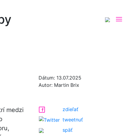
by
Dátum:
13.07.2025
Autor:
Martin Brix
trí medzi
zdieľať
o
tweetnuť
oru,
späť