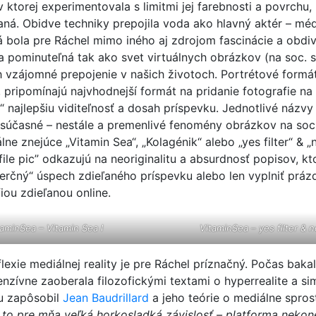
v ktorej experimentovala s limitmi jej farebnosti a povrchu,
aná. Obidve techniky prepojila voda ako hlavný aktér – mé
rá bola pre Ráchel mimo iného aj zdrojom fascinácie a obdi
a pominuteľná tak ako svet virtuálnych obrázkov (na soc. s
ch vzájomné prepojenie v našich životoch. Portrétové formá
a, pripomínajú najvhodnejší formát na pridanie fotografie na
í“ najlepšiu viditeľnosť a dosah príspevku. Jednotlivé názvy
súčasné – nestále a premenlivé fenomény obrázkov na soc
lne znejúce „Vitamin Sea“, „Kolagénik“ alebo „yes filter“ & „n
file pic” odkazujú na neoriginalitu a absurdnosť popisov, k
erčný“ úspech zdieľaného príspevku alebo len vyplniť práz
iou zdieľanou online.
taminSea – Vitamin Sea I
VitaminSea – yes filter & no
flexie mediálnej reality je pre Ráchel príznačný. Počas baka
enzívne zaoberala filozofickými textami o hyperrealite a sim
ňu zapôsobil
Jean Baudrillard
a jeho teórie o mediálne spro
 to pre mňa veľká horkosladká závislosť – platforma nekon