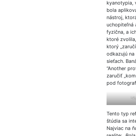
kyanotypia, 
bola aplikov
nástroj, kto
uchopiteľná 
fyzična, a i
ktoré zvolil
ktorý „zaruč
odkazujú na 
sieťach. Baná
“Another pro
zaručiť „kom
pod fotograf
Vi
Tento typ re
štúdia sa int
Najviac na 
realite:
„Bola