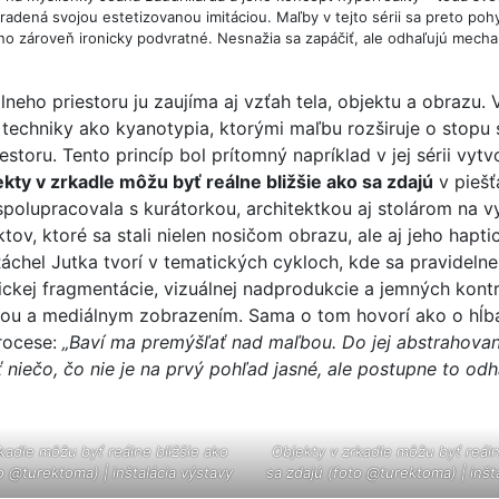
adená svojou estetizovanou imitáciou. Maľby v tejto sérii sa preto poh
, no zároveň ironicky podvratné. Nesnažia sa zapáčiť, ale odhaľujú mech
lneho priestoru ju zaujíma aj vzťah tela, objektu a obrazu. 
 techniky ako kyanotypia, ktorými maľbu rozširuje o stopu s
estoru. Tento princíp bol prítomný napríklad v jej sérii vytv
kty v zrkadle môžu byť reálne bližšie ako sa zdajú
v piešť
 spolupracovala s kurátorkou, architektkou aj stolárom na v
tov, ktoré sa stali nielen nosičom obrazu, ale aj jeho hapt
Ráchel Jutka tvorí v tematických cykloch, kde sa pravidelne
ckej fragmentácie, vizuálnej nadprodukcie a jemných kont
ťou a mediálnym zobrazením. Sama o tom hovorí ako o hĺ
rocese:
„Baví ma premýšľať nad maľbou. Do jej abstrahova
niečo, čo nie je na prvý pohľad jasné, ale postupne to odh
kadle môžu byť reálne bližšie ako
Objekty v zrkadle môžu byť reáln
o @turektoma) | inštalácia výstavy
sa zdajú (foto @turektoma) | inšt