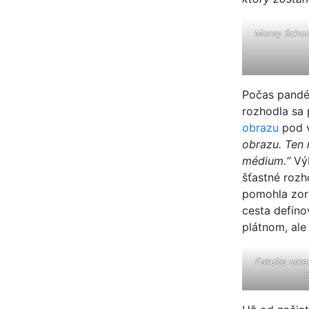
Moray School
Počas pandém
rozhodla sa 
obrazu
pod 
obrazu. Ten 
médium.“
Výb
šťastné rozh
pomohla zori
cesta defino
plátnom, ale
Fakulta umen
m