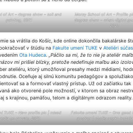
 of Art – degree show – soil and
Moray School of Art – Profile pi
painting, 2021
degree show – when digital goe
2021
ie sa vrátila do Košíc, kde online dokončila bakalárske š
pokračovať v štúdiu na
Fakulte umení TUKE
v
Ateliéri súča
vedením
Ota Hudeca
.
„Páčilo sa mi, že to nie je ateliér maľb
názov mi prišiel blízky, pretože nedefinuje maľbu ako izol
er ateliéru, ktorý umožňoval presahy medzi médiami, hod
odnutie. Oceňuje aj silnú komunitu pedagógov a spolužiakov
entovať sa a formovať vlastný prístup. Už od začiatku tak 
vaná ako otvorené pole možností, v ktorom sa obraz nestre
 aj s krajinou, pamäťou, telom a digitálnym odrazom reality.
í TUKE – New profile pic | mixed
Fakulta umení TUKE – One good t
edia on canvas, 2021
another | studio works install