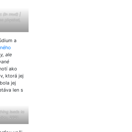
c (in mud) |
s physical,
túdium a
sného
y, ale
ované
notí ako
, ktorá jej
bola jej
táva len s
hing leads to
ation, 2021