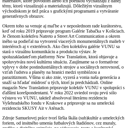
materiálov, ktoré pôvodom alebo ich poetikou vychádzajú z danej
témy, ktorú vizualizujú a materializujú. Dôležitým vizuálnym
východiskom je tiež práca s grafickými programami a vytváranie
generatívnych obrazov.
Okrem toho sa venuje aj maľbe a v neposlednom rade kurátorstvu,
keď od roku 2019 pripravuje program Galérie Tabačka v Košiciach.
Je členom kolektívu Natreto a Street Art Communication a okrem
iného sa podieľal na vytvorení viacerých monumentálnych malieb v
interiéroch aj v exteriéroch. Ako člen kolektívu galérie VUNU sa
stará o vizuálnu komunikáciu a produkciu výstav. Je
spoluzakladateľom platformy New Translation, ktorá objavuje a
spoluvytvára novú kultúrnu situáciu. Zaujímame sa o formatívne
vplyvy v dobe postindustriálnych strojov a sociálnych nerovností, o
vzťah ľudstva a planéty na hranici medzi symbiózou a
parazitizmom. Všíma si ako znie, vyzerá a vonia naša generácia a
snaží sa hľadať múdrosť u tých, ktorí ju predchádzali. Online
magazín New Translation pripravuje kolektív VUNU v spolupráci s
ďalšími korešpondentami. V roku 2022 uviedol svoju prvú sólo
výstavu vo VUNU, taktiež absolvoval literárnu rezidenciu
Vyšehradského fondu v Krakowe a pripravuje sa na umeleckú
rezidenciu SKUSY Air v Aténach.
Zdroje Samuelovej práce tvorí širšia škála (sub)kultúr a umeleckých
foriem, od insitného umenia futbalových štadiónov, cez muraly,