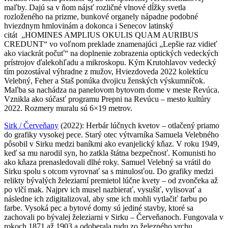
maľby. Dajú sa v ňom nájsť rozličné vlnové dĺžky svetla
rozloženého na prizme, bunkové organely nápadne podobné
hviezdnym hmlovinám a dokonca i Senecov latinský
citát „HOMINES AMPLIUS OKULIS QUAM AURIBUS
CREDUNT“ vo voľnom preklade znamenajúci „Lepšie raz vidieť
ako viackrát počuť“ na doplnenie zobrazenia optických vedeckých
prístrojov ďalekohľadu a mikroskopu. Kým Krutohlavov vedecký
tím pozostával výhradne z mužov, Hviezdoveda 2022 kolektícu
Velebný, Feher a Staš ponúka dvojicu ženských výskumníčok.
Maľba sa nachádza na panelovom bytovom dome v meste Revúca.
Vznikla ako súčasť programu Prepni na Revúcu – mesto kultúry
2022. Rozmery muralu sú 6×19 metrov.
Sirk / Červeňany
(2022): Herbár lúčnych kvetov – otlačený priamo
do grafiky vysokej pece. Starý otec výtvarníka Samuela Velebného
pôsobil v Sirku medzi baníkmi ako evanjelický kňaz. V roku 1949,
keď sa mu narodil syn, ho zatkla štátna bezpečnosť. Komunisti ho
ako kňaza prenasledovali dlhé roky. Samuel Velebný sa vrátil do
Sirku spolu s otcom vyrovnať sa s minulosťou. Do grafiky medzi
relikty bývalých železiarní premietol lúčne kvety – od zvončeka až
po vlčí mak. Najprv ich musel nazbierať, vysušiť, vylisovať a
následne ich zdigitalizoval, aby sme ich mohli vytlačiť farbu po
farbe. Vysoká pec a bytové domy sú jediné stavby, ktoré sa
zachovali po bývalej železiarni v Sirku – Červeňanoch. Fungovala v
rokoch 1871 až 1903 a odoberala rudu zo železného vrchu