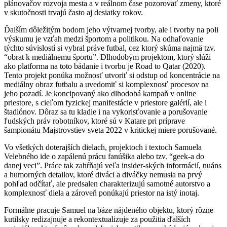
plánovačov rozvoja mesta a v reálnom čase pozorovať zmeny, ktoré
v skutočnosti trvajú často aj desiatky rokov.
Ďalším dôležitým bodom jeho výtvarnej tvorby, ale i tvorby na poli
výskumu je vzťah medzi športom a politikou. Na odhaľovanie
týchto súvislostí si vybral práve futbal, cez ktorý skúma najmä tzv.
“obrat k mediálnemu športu”. Dlhodobým projektom, ktorý slúži
ako platforma na toto bádanie i tvorbu je Road to Qatar (2020).
Tento projekt ponúka možnosť utvoriť si odstup od koncentrácie na
mediálny obraz futbalu a uvedomiť si komplexnosť procesov na
jeho pozadí. Je koncipovaný ako dlhodobá kampaň v online
priestore, s cieľom fyzickej manifestácie v priestore galérií, ale i
štadiónov. Dôraz sa tu kladie i na vykorisťovanie a porušovanie
ľudských práv robotníkov, ktoré sú v Katare pri príprave
šampionátu Majstrovstiev sveta 2022 v kritickej miere porušované.
Vo všetkých doterajších dielach, projektoch i textoch Samuela
Velebného ide o zapálenú prácu fanúšika alebo tzv. “geek-a do
danej veci”. Práce tak zahŕňajú veľa insider-ských informácií, nuáns
a humorných detailov, ktoré diváci a diváčky nemusia na prvý
pohľad odčítať, ale predsalen charakterizujú samotné autorstvo a
komplexnosť diela a zároveň ponúkajú priestor na istý inotaj.
Formálne pracuje Samuel na báze nájdeného objektu, ktorý rôzne
kutilsky redizajnuje a rekontextualizuje za použitia ďalších