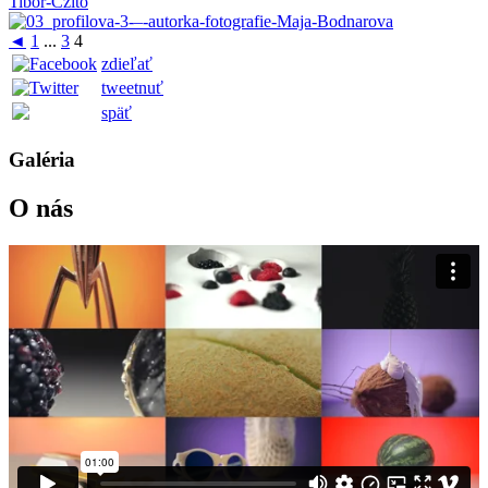
◄
1
...
3
4
zdieľať
tweetnuť
späť
Galéria
O nás