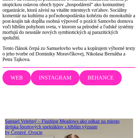
utopickou oslavou oboch typov „hospodárení“ ako komunitnej
organizácie, ktorá závisí na vitalite miestnych vzťahov. Sociálny
komentár na kultúrnu a poľnohospodársku kohéziu do monokultúr a
post-krajín tak dopĺňa osobná výpoveď o pozícii Samovho domova
voči hlbším pohybom sveta, v ktorom sa prírodné a ľudské systémy
morfujú do neustále nových symbiotických aj parazitických
spolužití.
Tento článok čerpá zo Samuelovho webu a kopírujem výborné texty
o jeho tvorbe od Dominiky Moravčíkovej, Nikolasa Bernátha a
Petra Tajkova.
WEB
INSTAGRAM
BEHANCE