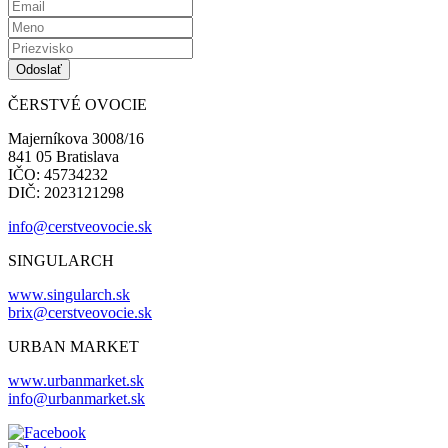
ČERSTVÉ OVOCIE
Majerníkova 3008/16
841 05 Bratislava
IČO: 45734232
DIČ: 2023121298
info@cerstveovocie.sk
SINGULARCH
www.singularch.sk
brix@cerstveovocie.sk
URBAN MARKET
www.urbanmarket.sk
info@urbanmarket.sk