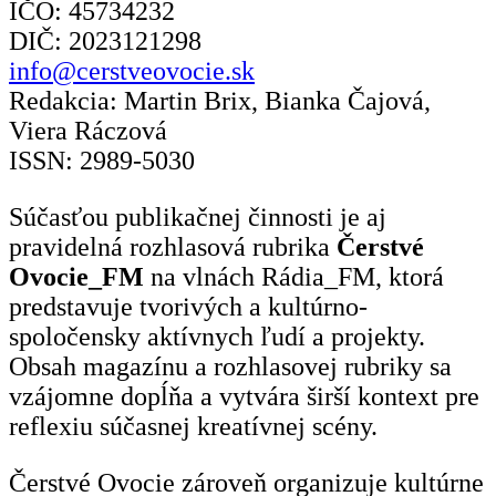
IČO: 45734232
DIČ: 2023121298
info@cerstveovocie.sk
Redakcia: Martin Brix, Bianka Čajová,
Viera Ráczová
ISSN: 2989-5030
Súčasťou publikačnej činnosti je aj
pravidelná rozhlasová rubrika
Čerstvé
Ovocie_FM
na vlnách Rádia_FM, ktorá
predstavuje tvorivých a kultúrno-
spoločensky aktívnych ľudí a projekty.
Obsah magazínu a rozhlasovej rubriky sa
vzájomne dopĺňa a vytvára širší kontext pre
reflexiu súčasnej kreatívnej scény.
Čerstvé Ovocie zároveň organizuje kultúrne