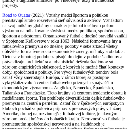
grafiky a digitálne animácie, po videoeseje, texty a kurátorské
projekty.
Road to Quatar
(2021): Vzťahy medzi športom a politikou
predstavujú široko rozvetvenú sieť súvislostí a aktérov. Vzhľadom
na svoj unikátny globálny charakter je futbal ideálnym poľom
výskumu na odhaľovanie súvislostí medzi politikou, spoločnosťou,
športom a priestorom. Organizovaný futbal a dnešné pravidlá vznikli
v Spojenom Kráľovstve v roku 1863. Následné formovanie hry a
futbalového priemyslu do dnešnej podoby v sebe zrkadlí všetky
dôležité a formatívne socio-ekonomické zmeny, míľniky a obdobia.
Tieto sa v hmotnej podobe zapisujú do dejín v podobe štadiónov a
práve dizajn, architektúra a urbanistické riešenia štadiónov sú
zdrojom empirických skúseností, z ktorých je možné čítať kontexty
doby, spoločnosti a politiky. Pre vývoj futbalových trendov bola
zatiaľ vždy smerodajná Európa, v rámci ktorej sa postupne
vykryštalizovalo 5 centier futbalového priemyslu s najväčším
ekonomickým významom – Anglicko, Nemecko, Španielsko,
Taliansko a Francúzsko. Tieto krajiny sú centrom tendencie obratu k
mediálnemu športu. Ten prehlbuje diverzifikáciu dejísk futbalového
priemyslu na centrá a perifériu. Zatiaľ čo v špičkových európskych
kluboch pochádza polovica príjmov z prenosových práv, v Južnej
Amerike, druhej najrozvinutejšej futbalovej kultúre, je hlavným
zdrojom predaj hráčov do bohatších krajín. Nerovnosť vo futbale je
premietnutím spoločenskej nerovnosti a na štadiónoch je