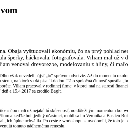
davom
dina. Obaja vyštudovali ekonómiu, čo na prvý pohľad n
ala šperky, háčkovala, fotografovala. Viliam mal už v
Viliam venoval drevorezbe, modelovaniu z hliny, či maľ
lho však nevedeli nájsť „to“ správne odvetvie. Až do momentu okolo r
stenu, na ktorú sa dá písať kriedou. Táto spoločná činnosť spustila „
rporáte. Viliam pracoval v rodinnej firme, v ktorej mal na starosti fin
“ deň a 15.4.2017 sa zrodilo Bag!t.
íce s ňou mali už nejakú tú skúsenosť, no dôležitým momentom bol w
ilom a keďže boli jediný účastníci, mohli sa im Veronika a Bastien Bo
i, ich úplne uchvátila. Po ceste z workshopu si uvedomili, že toto je p
sa venujú tomuto nádhernému remeslu.