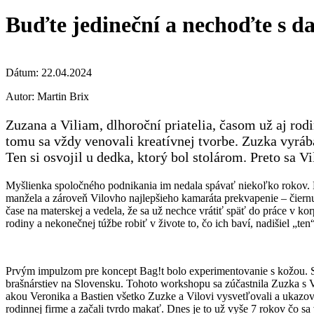
Buďte jedineční a nechoďte s 
Dátum:
22.04.2024
Autor:
Martin Brix
Zuzana a Viliam, dlhoroční priatelia, časom už aj ro
tomu sa vždy venovali kreatívnej tvorbe. Zuzka vyráb
Ten si osvojil u dedka, ktorý bol stolárom. Preto sa 
Myšlienka spoločného podnikania im nedala spávať niekoľko rokov. D
manžela a zároveň Vilovho najlepšieho kamaráta prekvapenie – čiernu 
čase na materskej a vedela, že sa už nechce vrátiť späť do práce v ko
rodiny a nekonečnej túžbe robiť v živote to, čo ich baví, nadišiel „ten
Prvým impulzom pre koncept Bag!t bolo experimentovanie s kožou. S
brašnárstiev na Slovensku. Tohoto workshopu sa zúčastnila Zuzka s V
akou Veronika a Bastien všetko Zuzke a Vilovi vysvetľovali a ukazoval
rodinnej firme a začali tvrdo makať. Dnes je to už vyše 7 rokov čo 