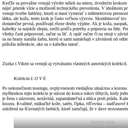
Keďže sa prevažne venujú výrobe tašiek na mieru, úvodným krokom ce
nájsť prienik vízie a možností technického prevedenia. V ideálnom pr
venuje tvorbe šablóny, ktorú si musí vymerať s milimetrovou presno
látku, ale kožu, tento krok je často veľkou výzvou. Skombinovať tzv. 
dostatočne pevná, používajú rôzne druhy výplne. Ak je koža, naopak, p
kabelky sa najskôr zlepia, zrežú podľa potreby a pripravia na šitie. P
všetky časti pripravené, začne sa šiť. A opäť ručne či na stroji v závi
sa na hrany nanáša farba, ktorú si sami namiešajú v závislosti od od
priložia inštrukcie, ako sa o kabelku starať.
Zuzka s Vilom sa venujú aj vytváraniu vlastných autorských kolekcií
Kolekcia L O V E
Po nekonečnom teasingu, ovplyvnenom vtedajšou situáciou a korona k
myšlienkou tejto kolekcie je návrat do konca rokov 60tych, kedy jedn
je žena s názorom, nezávislá, zapamätateľná a idúca proti prúdu. Ka
luxusu. Kvalitné, mäkučké kože, satén, čipka, rifľovina – nadčasové
založená na šťavnatých farbách, ktoré zaručujú, že v dave nezostanete
Kolekcia Daisy