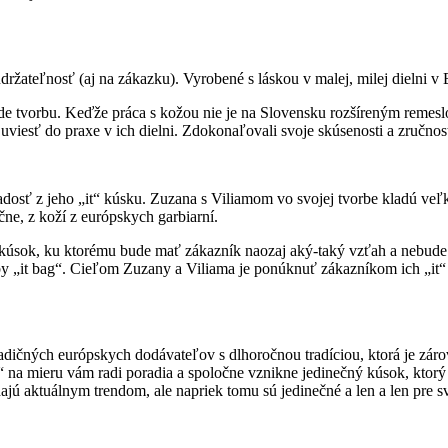
udržateľnosť (aj na zákazku). Vyrobené s láskou v malej, milej dielni 
e tvorbu. Keďže práca s kožou nie je na Slovensku rozšíreným remesl
 uviesť do praxe v ich dielni. Zdokonaľovali svoje skúsenosti a zručnos
radosť z jeho „it“ kúsku. Zuzana s Viliamom vo svojej tvorbe kladú veľ
čne, z koží z európskych garbiarní.
že kúsok, ku ktorému bude mať zákazník naozaj aký-taký vzťah a nebude
oby „it bag“. Cieľom Zuzany a Viliama je ponúknuť zákazníkom ich „it
adičných európskych dodávateľov s dlhoročnou tradíciou, ktorá je zár
“ na mieru vám radi poradia a spoločne vznikne jedinečný kúsok, ktorý
ajú aktuálnym trendom, ale napriek tomu sú jedinečné a len a len pre s