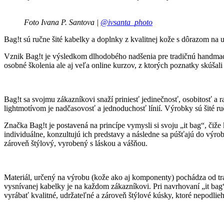
Foto Ivana P. Santova |
@ivsanta_photo
Bag!t sú ručne šité kabelky a doplnky z kvalitnej kože s dôrazom na 
Vznik Bag!t je výsledkom dlhodobého nadšenia pre tradičnú handmad
osobné školenia ale aj veľa online kurzov, z ktorých poznatky skúšali
Bag!t sa svojmu zákazníkovi snaží priniesť jedinečnosť, osobitosť a 
lightmotívom je nadčasovosť a jednoduchosť línií. Výrobky sú šité ru
Značka Bag!t je postavená na princípe vymysli si svoju „it bag“, či
individuálne, konzultujú ich predstavy a následne sa púšťajú do výr
zároveň štýlový, vyrobený s láskou a vášňou.
Materiál, určený na výrobu (kože ako aj komponenty) pochádza od tr
vysnívanej kabelky je na každom zákazníkovi. Pri navrhovaní „it bag
vyrábať kvalitné, udržateľné a zároveň štýlové kúsky, ktoré nepodlieh