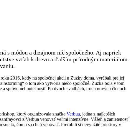
emá s módou a dizajnom nič spoločného. Aj napriek
 detstve vzťah k drevu a ďalším prírodným materiálom.
ovaniu.
oku 2016, kedy na spoločnej akcii u Zuzky doma, vyrábali pre jej
brainstorming“ o tom ako vytvoria niečo spoločné. Zuzka bola v tom
ancie a správu nehnuteľností. Po dvoch svadbách, troch nových členoch
orkshop, ktorý organizovala značka
Verbua
, jedna z najlepších
isanfrayovci z Verbua venovať veľmi intenzívne. Vášeň a zanietenosť
resne to, čomu sa chcú venovať. Prerobili si nevyužité priestory v