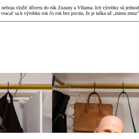
sa neboja vložiť dôveru do rúk Zuzany a Viliama. Ich výrobky sú jedno
vracať sa k výrobku rok čo rok bez pocitu, že je taška už „mimo misu“