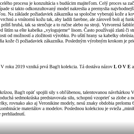
lého procesu je konzultácia s budúcim majiteľom. Celý proces sa začí
ípade si takto odkonzultovaný model nakreslia a premyslia najvhodnejši
sťou. Na základe požiadaviek zákazníka sa spoločne vyberajú kože a k
vrchnú a vnútornú kožu tak, aby ladili farebne, ale zároveň boli aj funk
ríliš hrubá, tak sa stenčuje a to ručne alebo na stroji. Vytvorená šabl
red šitím sa ešte kabelka „vylogujeme“ lisom. Často používajú zlatú či 
slosti od možností a zložitosti výrobku. Po ušití hrany sa kabelky obrúsi
tieňa kože či požiadaviek zákazníka. Posledným výrobným krokom je prid
. V roku 2019 vzniká prvá Bag!t kolekcia. Tá dostáva názov
L O V E
a
rízou, Bag!t opäť spojili sily s obľúbenou, talentovanou návrhárkou
oduchá sedmokráska predstavovala silu, schopnú vzoprieť sa zlobe a nená
belky, rovnako ako aj Veronikine modely, nesú znaky obdobia prelomu 6
 kombinácie materiálov a modelov. Poslednou kolekciou je svieža „min
 prehliadnutí.