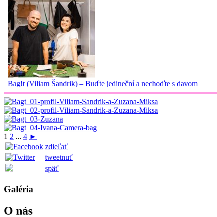
1
2
...
4
►
zdieľať
tweetnuť
späť
Galéria
O nás