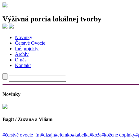
Výživná porcia lokálnej tvorby
Novinky
Najnovšie články
Čerstvé Ovocie
Iné projekty
Traja tvorcovia, jeden spoločný experiment
Archív
Nie je to chaos. Len už nie ste cieľová skupina.
O nás
Odev ako priestor pre vlastný príbeh
Kontakt
Od fotografie cez oblečenie k budovaniu komunít a späť
Tvorba, v ktorej staré materiály rozprávajú nové príbehy
Najnovšie komentáre
Novinky
Bag!t / Zuzana a Viliam
#čerstvé ovocie_fm
#dizajn
#efemko
#kabelka
#koža
#kožené doplnky
#