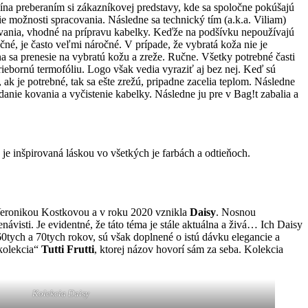
na preberaním si zákazníkovej predstavy, kde sa spoločne pokúšajú
e možnosti spracovania. Následne sa technický tím (a.k.a. Viliam)
ovania, vhodné na prípravu kabelky. Keďže na podšívku nepoužívajú
čné, je často veľmi náročné. V prípade, že vybratá koža nie je
óna sa prenesie na vybratú kožu a zreže. Ručne. Všetky potrebné časti
striebornú termofóliu. Logo však vedia vyraziť aj bez nej. Keď sú
a, ak je potrebné, tak sa ešte zrežú, pripadne zacelia teplom. Následne
anie kovania a vyčistenie kabelky. Následne ju pre v Bag!t zabalia a
 je inšpirovaná láskou vo všetkých je farbách a odtieňoch.
 Veronikou Kostkovou a v roku 2020 vznikla
Daisy
. Nosnou
visti. Je evidentné, že táto téma je stále aktuálna a živá… Ich Daisy
0tych a 70tych rokov, sú však doplnené o istú dávku elegancie a
ikolekcia“
Tutti Frutti
, ktorej názov hovorí sám za seba. Kolekcia
Kolekcia Daisy