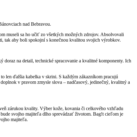
v Bánovciach nad Bebravou.
om museli sa ho učiť zo všetkých možných zdrojov. Absolvovali
ti, tak aby boli spokojní s konečnou kvalitou svojich výrobkov.
ký doraz na detail, technické spracovanie a kvalitné komponenty. Ich
 to len ďalšia kabelka v skrini. S každým zákazníkom pracujú
“ doplnok v pravom zmysle slova – nadčasový, jedinečný, kvalitný a
oveň zárukou kvality. Výber kože, kovania či celkového vzhľadu
 bude svojho majiteľa dlho sprevádzať životom. Bag!t cieľom je
vojho majiteľa.