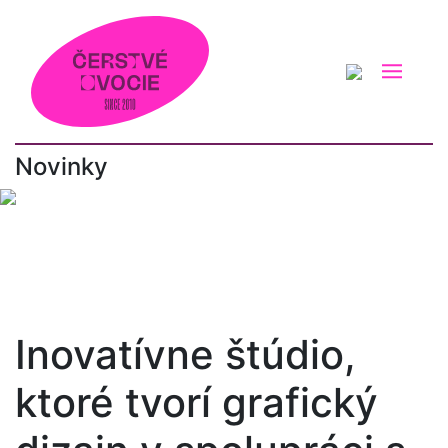
Novinky
#čerstvé ovocie_fm
#dizajn
#efemko
#grafický dizajn
Inovatívne štúdio,
ktoré tvorí grafický