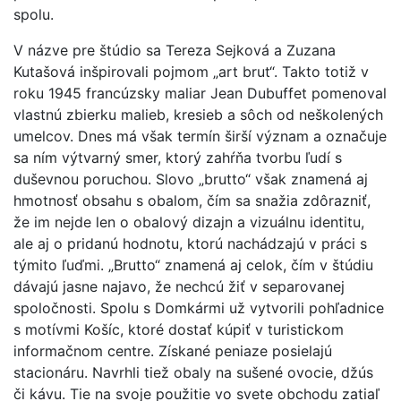
spolu.
V názve pre štúdio sa Tereza Sejková a Zuzana
Kutašová inšpirovali pojmom „art brut“. Takto totiž v
roku 1945 francúzsky maliar Jean Dubuffet pomenoval
vlastnú zbierku malieb, kresieb a sôch od neškolených
umelcov. Dnes má však termín širší význam a označuje
sa ním výtvarný smer, ktorý zahŕňa tvorbu ľudí s
duševnou poruchou. Slovo „brutto“ však znamená aj
hmotnosť obsahu s obalom, čím sa snažia zdôrazniť,
že im nejde len o obalový dizajn a vizuálnu identitu,
ale aj o pridanú hodnotu, ktorú nachádzajú v práci s
týmito ľuďmi. „Brutto“ znamená aj celok, čím v štúdiu
dávajú jasne najavo, že nechcú žiť v separovanej
spoločnosti. Spolu s Domkármi už vytvorili pohľadnice
s motívmi Košíc, ktoré dostať kúpiť v turistickom
informačnom centre. Získané peniaze posielajú
stacionáru. Navrhli tiež obaly na sušené ovocie, džús
či kávu. Tie na svoje použitie vo svete obchodu zatiaľ