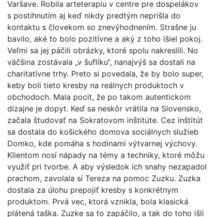
Varšave. Robila arteterapiu v centre pre dospelákov
s postihnutím aj keď nikdy predtým neprišla do
kontaktu s človekom so znevýhodnením. Strašne ju
bavilo, aké to bolo pozitívne a aký z toho išiel pokoj.
Veľmi sa jej páčili obrázky, ktoré spolu nakreslili. No
väčšina zostávala „v šuflíku“, nanajvýš sa dostali na
charitatívne trhy. Preto si povedala, že by bolo super,
keby boli tieto kresby na reálnych produktoch v
obchodoch. Mala pocit, že po takom autentickom
dizajne je dopyt. Keď sa neskôr vrátila na Slovensko,
začala študovať na Sokratovom inštitúte. Cez inštitút
sa dostala do košického domova sociálnych služieb
Domko, kde pomáha s hodinami výtvarnej výchovy.
Klientom nosí nápady na témy a techniky, ktoré môžu
využiť pri tvorbe. A aby výsledok ich snahy nezapadol
prachom, zavolala si Tereza na pomoc Zuzku. Zuzka
dostala za úlohu prepojiť kresby s konkrétnym
produktom. Prvá vec, ktorá vznikla, bola klasická
plátená taška. Zuzke sa to zapáčilo, a tak do toho išli