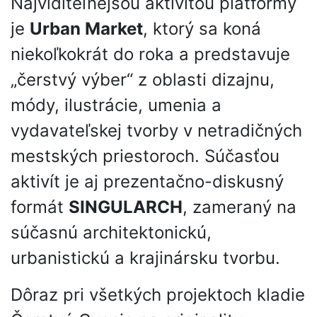
Najviditeľnejšou aktivitou platformy
je
Urban Market
, ktorý sa koná
niekoľkokrát do roka a predstavuje
„čerstvý výber“ z oblasti dizajnu,
módy, ilustrácie, umenia a
vydavateľskej tvorby v netradičných
mestských priestoroch. Súčasťou
aktivít je aj prezentačno-diskusný
formát
SINGULARCH
, zameraný na
súčasnú architektonickú,
urbanistickú a krajinársku tvorbu.
Dôraz pri všetkých projektoch kladie