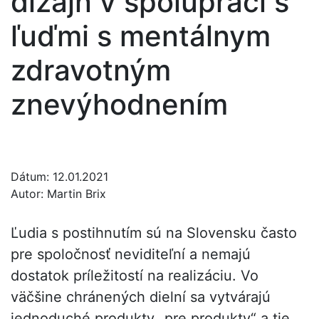
dizajn v spolupráci s
ľuďmi s mentálnym
zdravotným
znevýhodnením
Dátum:
12.01.2021
Autor:
Martin Brix
Ľudia s postihnutím sú na Slovensku často
pre spoločnosť neviditeľní a nemajú
dostatok príležitostí na realizáciu. Vo
väčšine chránených dielní sa vytvárajú
jednoduché produkty „pre produkty“ a tie