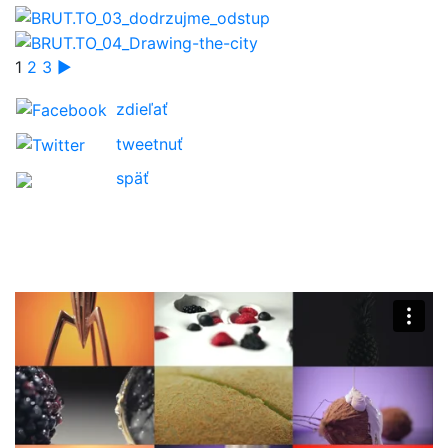
1
2
3
►
zdieľať
tweetnuť
späť
O nás