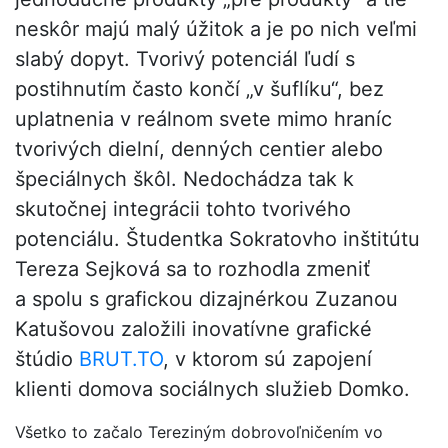
neskôr majú malý úžitok a je po nich veľmi
slabý dopyt. Tvorivý potenciál ľudí s
postihnutím často končí „v šuflíku“, bez
uplatnenia v reálnom svete mimo hraníc
tvorivých dielní, denných centier alebo
špeciálnych škôl. Nedochádza tak k
skutočnej integrácii tohto tvorivého
potenciálu. Študentka Sokratovho inštitútu
Tereza Sejková sa to rozhodla zmeniť
a spolu s grafickou dizajnérkou Zuzanou
Katušovou založili inovatívne grafické
štúdio
BRUT.TO
, v ktorom sú zapojení
klienti domova sociálnych služieb Domko.
Všetko to začalo Tereziným dobrovoľničením vo