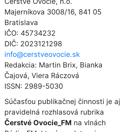
Čerstvé Ovocie, n.o.
Majerníkova 3008/16, 841 05
Bratislava
IČO: 45734232
DIČ: 2023121298
info@cerstveovocie.sk
Redakcia: Martin Brix, Bianka
Čajová, Viera Ráczová
ISSN: 2989-5030
Súčasťou publikačnej činnosti je aj
pravidelná rozhlasová rubrika
Čerstvé Ovocie_FM
na vlnách